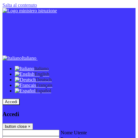
Salta al contenuto
Italiano
Italiano
English
Deutsch
Français
Español
Accedi
Accedi
button close
×
Nome Utente