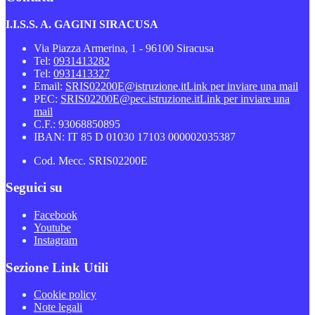
I.I.S.S. A. GAGINI SIRACUSA
Via Piazza Armerina, 1 - 96100 Siracusa
Tel:
0931413282
Tel:
0931413327
Email:
SRIS02200E@istruzione.it
Link per inviare una mail
PEC:
SRIS02200E@pec.istruzione.it
Link per inviare una
mail
C.F.: 93068850895
IBAN: IT 85 D 01030 17103 000002035387
Cod. Mecc. SRIS02200E
Seguici su
Facebook
Youtube
Instagram
Sezione Link Utili
Cookie policy
Note legali