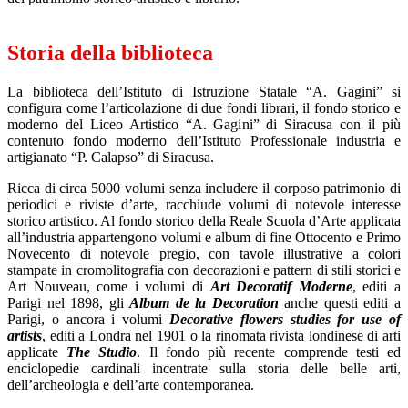
Storia della biblioteca
La biblioteca dell’Istituto di Istruzione Statale “A. Gagini” si
configura come l’articolazione di due fondi librari, il fondo storico e
moderno del Liceo Artistico “A. Gagini” di Siracusa con il più
contenuto fondo moderno dell’Istituto Professionale industria e
artigianato “P. Calapso” di Siracusa.
Ricca di circa 5000 volumi senza includere il corposo patrimonio di
periodici e riviste d’arte, racchiude volumi di notevole interesse
storico artistico. Al fondo storico della Reale Scuola d’Arte applicata
all’industria appartengono volumi e album di fine Ottocento e Primo
Novecento di notevole pregio, con tavole illustrative a colori
stampate in cromolitografia con decorazioni e pattern di stili storici e
Art Nouveau, come i volumi di
Art Decoratif Moderne
, editi a
Parigi nel 1898, gli
Album de la Decoration
anche questi editi a
Parigi, o ancora i volumi
Decorative flowers studies for use of
artists
, editi a Londra nel 1901 o la rinomata rivista londinese di arti
applicate
The Studio
. Il fondo più recente comprende testi ed
enciclopedie cardinali incentrate sulla storia delle belle arti,
dell’archeologia e dell’arte contemporanea.