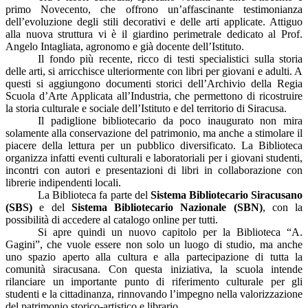
primo Novecento, che offrono un’affascinante testimonianza
dell’evoluzione degli stili decorativi e delle arti applicate. Attiguo
alla nuova struttura vi è il giardino perimetrale dedicato al Prof.
Angelo Intagliata, agronomo e già docente dell’Istituto.
Il fondo più recente, ricco di testi specialistici sulla storia
delle arti, si arricchisce ulteriormente con libri per giovani e adulti. A
questi si aggiungono documenti storici dell’Archivio della Regia
Scuola d’Arte Applicata all’Industria, che permettono di ricostruire
la storia culturale e sociale dell’Istituto e del territorio di Siracusa.
Il padiglione bibliotecario da poco inaugurato non mira
solamente alla conservazione del patrimonio, ma anche a stimolare il
piacere della lettura per un pubblico diversificato. La Biblioteca
organizza infatti eventi culturali e laboratoriali per i giovani studenti,
incontri con autori e presentazioni di libri in collaborazione con
librerie indipendenti locali.
La Biblioteca fa parte del
Sistema Bibliotecario Siracusano
(SBS)
e del
Sistema Bibliotecario Nazionale (SBN)
, con la
possibilità di accedere al catalogo online per tutti.
Si apre quindi un nuovo capitolo per la Biblioteca “A.
Gagini”, che vuole essere non solo un luogo di studio, ma anche
uno spazio aperto alla cultura e alla partecipazione di tutta la
comunità siracusana. Con questa iniziativa, la scuola intende
rilanciare un importante punto di riferimento culturale per gli
studenti e la cittadinanza, rinnovando l’impegno nella valorizzazione
del patrimonio storico-artistico e librario.