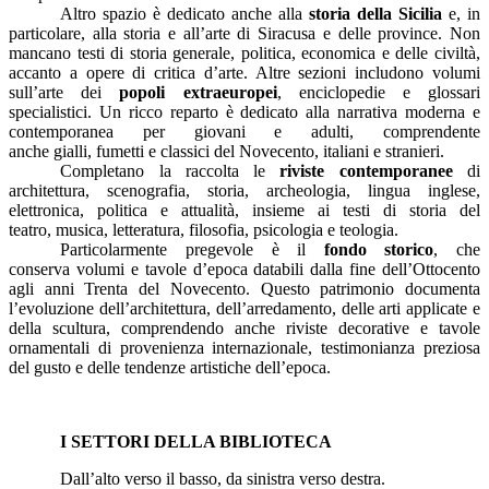
Altro spazio è dedicato anche alla
storia della Sicilia
e, in
particolare, alla storia e all’arte di Siracusa e delle province. Non
mancano testi di storia generale, politica, economica e delle civiltà,
accanto a opere di critica d’arte. Altre sezioni includono volumi
sull’arte dei
popoli extraeuropei
, enciclopedie e glossari
specialistici. Un ricco reparto è dedicato alla narrativa moderna e
contemporanea per giovani e adulti, comprendente
anche gialli, fumetti e classici del Novecento, italiani e stranieri.
Completano la raccolta le
riviste contemporanee
di
architettura, scenografia, storia, archeologia, lingua inglese,
elettronica, politica e attualità, insieme ai testi di storia del
teatro, musica, letteratura, filosofia, psicologia e teologia.
Particolarmente pregevole è il
fondo storico
, che
conserva volumi e tavole d’epoca databili dalla fine dell’Ottocento
agli anni Trenta del Novecento. Questo patrimonio documenta
l’evoluzione dell’architettura, dell’arredamento, delle arti applicate e
della scultura, comprendendo anche riviste decorative e tavole
ornamentali di provenienza internazionale, testimonianza preziosa
del gusto e delle tendenze artistiche dell’epoca.
I SETTORI DELLA BIBLIOTECA
Dall’alto verso il basso, da sinistra verso destra.