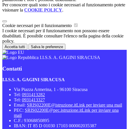
Per conoscere quali sono i cookie necessari al funzionamento potete
visionare la
COOKIE POLICY
.
Cookie necessari per il funzionamento
I cookie necessari per il funzionamento non possono essere
disabilitati. È possibile consultare l'elenco nella pagina della cookie
policy.
Accetta tutti
Salva le preferenze
I.I.S.S. A. GAGINI SIRACUSA
Contatti
I.I.S.S. A. GAGINI SIRACUSA
Via Piazza Armerina, 1 - 96100 Siracusa
Tel:
0931413282
Tel:
0931413327
Email:
SRIS02200E@istruzione.it
Link per inviare una mail
PEC:
SRIS02200E@pec.istruzione.it
Link per inviare una
mail
C.F.: 93068850895
IBAN: IT 85 D 01030 17103 000002035387