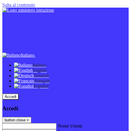
Salta al contenuto
Italiano
Italiano
English
Deutsch
Français
Español
Accedi
Accedi
button close
×
Nome Utente