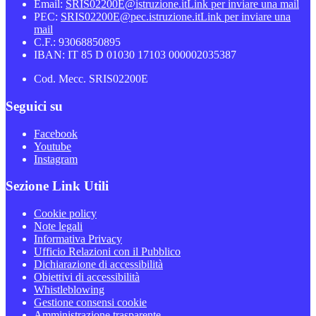
Email:
SRIS02200E@istruzione.it
Link per inviare una mail
PEC:
SRIS02200E@pec.istruzione.it
Link per inviare una
mail
C.F.: 93068850895
IBAN: IT 85 D 01030 17103 000002035387
Cod. Mecc. SRIS02200E
Seguici su
Facebook
Youtube
Instagram
Sezione Link Utili
Cookie policy
Note legali
Informativa Privacy
Ufficio Relazioni con il Pubblico
Dichiarazione di accessibilità
Obiettivi di accessibilità
Whistleblowing
Gestione consensi cookie
Amministrazione trasparente