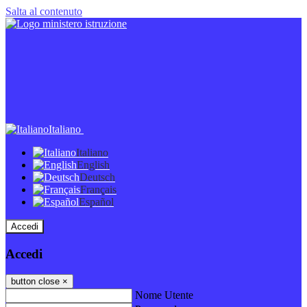
Salta al contenuto
Italiano
Italiano
English
Deutsch
Français
Español
Accedi
Accedi
button close
×
Nome Utente