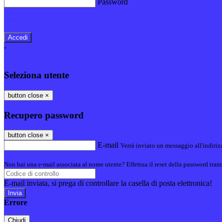
Password
Password dimenticata?
-
Entra con SPID
Entra con CIE
Seleziona utente
button close
×
Recupero password
button close
×
E-mail
Verrà inviato un messaggio all'indirizz
Non hai una e-mail associata al nome utente? Effettua il reset della password tram
E-mail inviata, si prega di controllare la casella di posta elettronica!
Errore
Chiudi