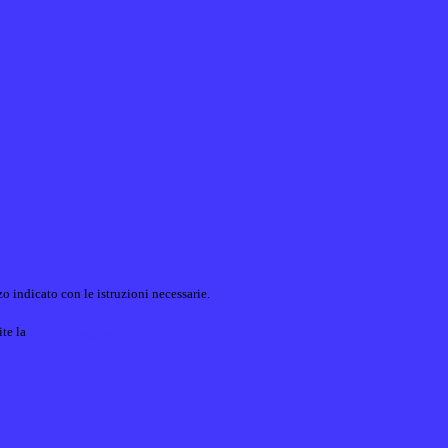
o indicato con le istruzioni necessarie.
ite la
Login Spaggiari