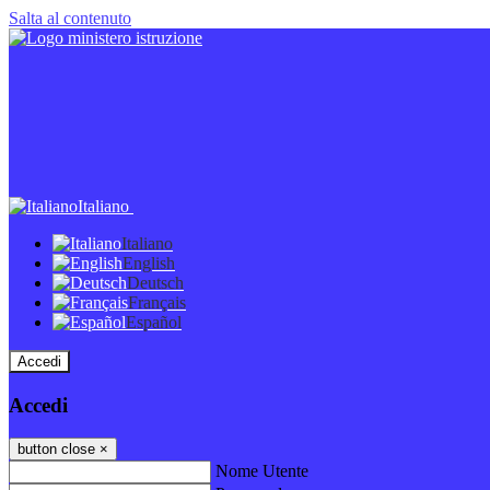
Salta al contenuto
Italiano
Italiano
English
Deutsch
Français
Español
Accedi
Accedi
button close
×
Nome Utente