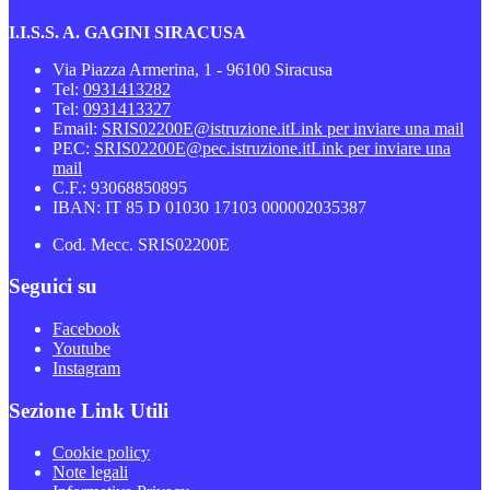
I.I.S.S. A. GAGINI SIRACUSA
Via Piazza Armerina, 1 - 96100 Siracusa
Tel:
0931413282
Tel:
0931413327
Email:
SRIS02200E@istruzione.it
Link per inviare una mail
PEC:
SRIS02200E@pec.istruzione.it
Link per inviare una
mail
C.F.: 93068850895
IBAN: IT 85 D 01030 17103 000002035387
Cod. Mecc. SRIS02200E
Seguici su
Facebook
Youtube
Instagram
Sezione Link Utili
Cookie policy
Note legali