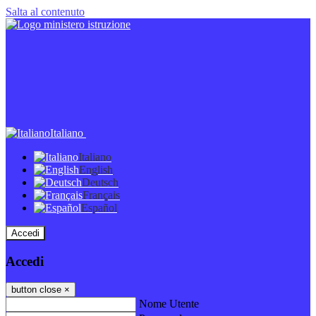
Salta al contenuto
Italiano
Italiano
English
Deutsch
Français
Español
Accedi
Accedi
button close
×
Nome Utente