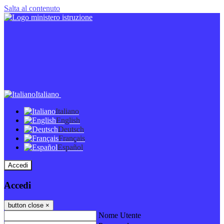
Salta al contenuto
Italiano
Italiano
English
Deutsch
Français
Español
Accedi
Accedi
button close
×
Nome Utente