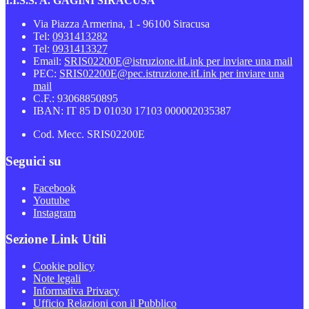
I.I.S.S. A. GAGINI SIRACUSA
Via Piazza Armerina, 1 - 96100 Siracusa
Tel:
0931413282
Tel:
0931413327
Email:
SRIS02200E@istruzione.it
Link per inviare una mail
PEC:
SRIS02200E@pec.istruzione.it
Link per inviare una
mail
C.F.: 93068850895
IBAN: IT 85 D 01030 17103 000002035387
Cod. Mecc. SRIS02200E
Seguici su
Facebook
Youtube
Instagram
Sezione Link Utili
Cookie policy
Note legali
Informativa Privacy
Ufficio Relazioni con il Pubblico