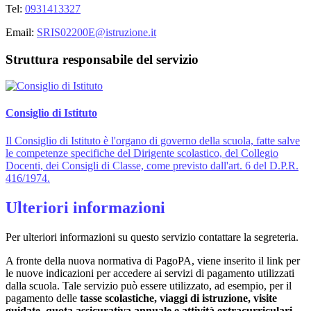
Tel:
0931413327
Email:
SRIS02200E@istruzione.it
Struttura responsabile del servizio
Consiglio di Istituto
Il Consiglio di Istituto è l'organo di governo della scuola, fatte salve
le competenze specifiche del Dirigente scolastico, del Collegio
Docenti, dei Consigli di Classe, come previsto dall'art. 6 del D.P.R.
416/1974.
Ulteriori informazioni
Per ulteriori informazioni su questo servizio contattare la segreteria.
A fronte della nuova normativa di PagoPA, viene inserito il link per
le nuove indicazioni per accedere ai servizi di pagamento utilizzati
dalla scuola. Tale servizio può essere utilizzato, ad esempio, per il
pagamento delle
tasse scolastiche, viaggi di istruzione, visite
guidate, quota assicurativa annuale e attività extracurriculari
.