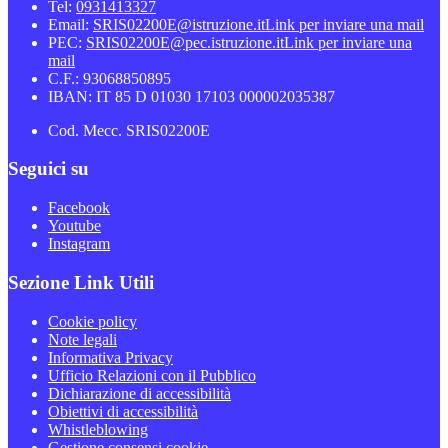
Tel:
0931413327
Email:
SRIS02200E@istruzione.it
Link per inviare una mail
PEC:
SRIS02200E@pec.istruzione.it
Link per inviare una
mail
C.F.: 93068850895
IBAN: IT 85 D 01030 17103 000002035387
Cod. Mecc. SRIS02200E
Seguici su
Facebook
Youtube
Instagram
Sezione Link Utili
Cookie policy
Note legali
Informativa Privacy
Ufficio Relazioni con il Pubblico
Dichiarazione di accessibilità
Obiettivi di accessibilità
Whistleblowing
Gestione consensi cookie