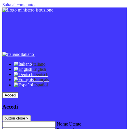
Salta al contenuto
Italiano
Italiano
English
Deutsch
Français
Español
Accedi
Accedi
button close
×
Nome Utente