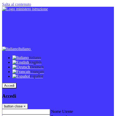
Salta al contenuto
Italiano
Italiano
English
Deutsch
Français
Español
Accedi
Accedi
button close
×
Nome Utente