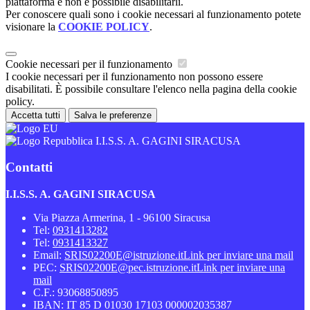
piattaforma e non è possibile disabilitarli.
Per conoscere quali sono i cookie necessari al funzionamento potete
visionare la
COOKIE POLICY
.
Cookie necessari per il funzionamento
I cookie necessari per il funzionamento non possono essere
disabilitati. È possibile consultare l'elenco nella pagina della cookie
policy.
Accetta tutti
Salva le preferenze
I.I.S.S. A. GAGINI SIRACUSA
Contatti
I.I.S.S. A. GAGINI SIRACUSA
Via Piazza Armerina, 1 - 96100 Siracusa
Tel:
0931413282
Tel:
0931413327
Email:
SRIS02200E@istruzione.it
Link per inviare una mail
PEC:
SRIS02200E@pec.istruzione.it
Link per inviare una
mail
C.F.: 93068850895
IBAN: IT 85 D 01030 17103 000002035387