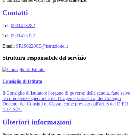
L'utilizzo del servizio non prevede scadenze.
Contatti
Tel:
0931413282
Tel:
0931413327
Email:
SRIS02200E@istruzione.it
Struttura responsabile del servizio
Consiglio di Istituto
Il Consiglio di Istituto è l'organo di governo della scuola, fatte salve
le competenze specifiche del Dirigente scolastico, del Collegio
Docenti, dei Consigli di Classe, come previsto dall'art. 6 del D.P.R.
416/1974.
Ulteriori informazioni
Per ulteriori informazioni su questo servizio contattare la segreteria