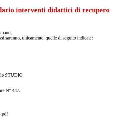
dario interventi didattici di recupero
formano,
stessi saranno, unicamente, quelle di seguito indicate:
 dello STUDIO
lare N° 447.
.pdf