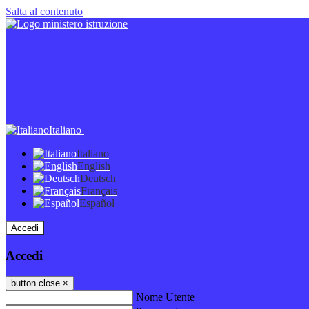
Salta al contenuto
Italiano
Italiano
English
Deutsch
Français
Español
Accedi
Accedi
button close
×
Nome Utente