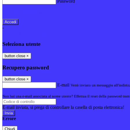
Password
Password dimenticata?
-
Entra con SPID
Entra con CIE
Seleziona utente
button close
×
Recupero password
button close
×
E-mail
Verrà inviato un messaggio all'indirizz
Non hai una e-mail associata al nome utente? Effettua il reset della password tram
E-mail inviata, si prega di controllare la casella di posta elettronica!
Errore
Chiudi