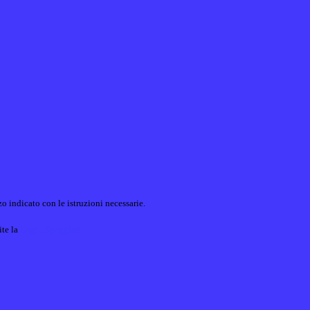
o indicato con le istruzioni necessarie.
ite la
Login Spaggiari