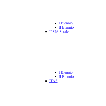
I Biennio
II Biennio
IPSIA Serale
I Biennio
II Biennio
ITAS