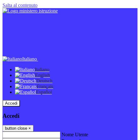
Salta al contenuto
Italiano
Italiano
English
Deutsch
Français
Español
Accedi
Accedi
button close
×
Nome Utente