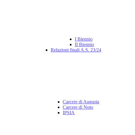
I Biennio
II Biennio
Relazioni finali A.S. 23/24
Carcere di Augusta
Carcere di Noto
IPSIA