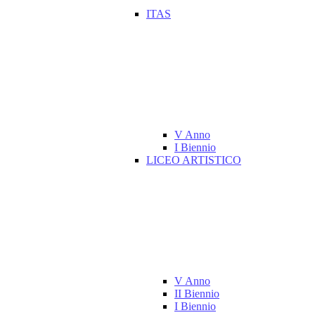
ITAS
V Anno
I Biennio
LICEO ARTISTICO
V Anno
II Biennio
I Biennio