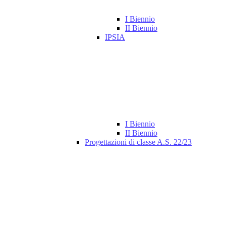
I Biennio
II Biennio
IPSIA
I Biennio
II Biennio
Progettazioni di classe A.S. 22/23