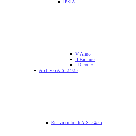
IPSIA
V Anno
II Biennio
I Biennio
Archivio A.S. 24/25
Relazioni finali A.S. 24/25