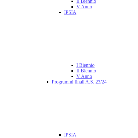
II Biennio
V Anno
IPSIA
I Biennio
II Biennio
V Anno
Programmi finali A.S. 23/24
IPSIA