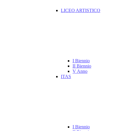
LICEO ARTISTICO
I Biennio
II Biennio
V Anno
ITAS
I Biennio