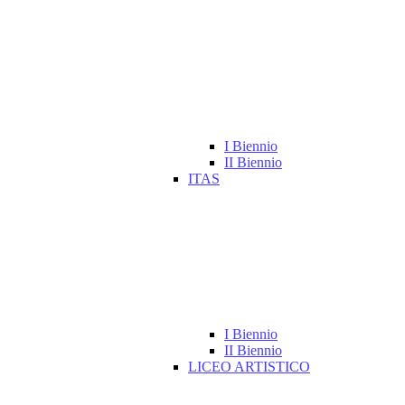
I Biennio
II Biennio
ITAS
I Biennio
II Biennio
LICEO ARTISTICO