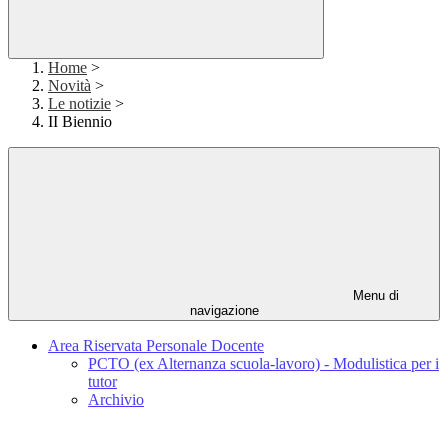
Home
>
Novità
>
Le notizie
>
II Biennio
Menu di
navigazione
Area Riservata Personale Docente
PCTO (ex Alternanza scuola-lavoro) - Modulistica per i
tutor
Archivio