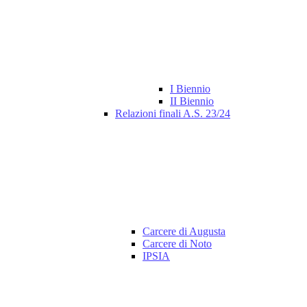
I Biennio
II Biennio
Relazioni finali A.S. 23/24
Carcere di Augusta
Carcere di Noto
IPSIA