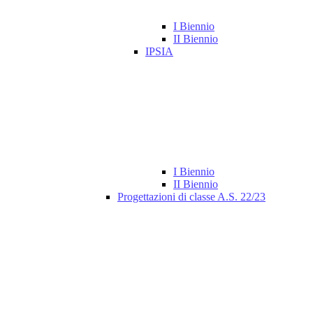
I Biennio
II Biennio
IPSIA
I Biennio
II Biennio
Progettazioni di classe A.S. 22/23