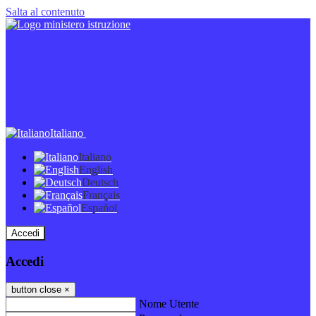
Salta al contenuto
Italiano
Italiano
English
Deutsch
Français
Español
Accedi
Accedi
button close
×
Nome Utente