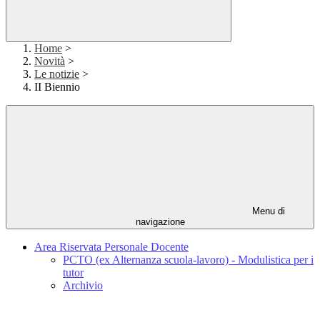
Home
>
Novità
>
Le notizie
>
II Biennio
Menu di
navigazione
Area Riservata Personale Docente
PCTO (ex Alternanza scuola-lavoro) - Modulistica per i
tutor
Archivio