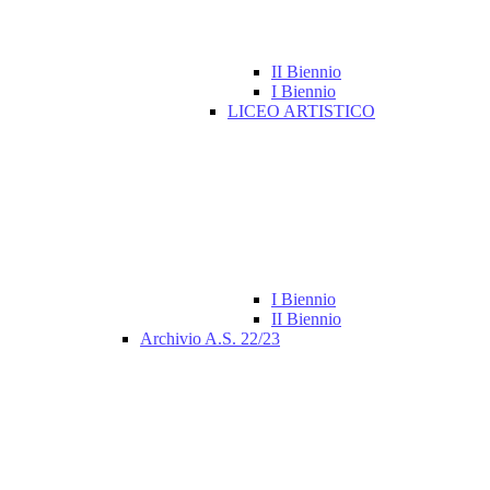
II Biennio
I Biennio
LICEO ARTISTICO
I Biennio
II Biennio
Archivio A.S. 22/23