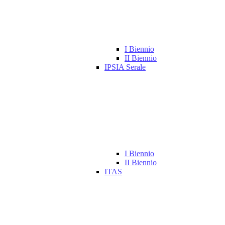
I Biennio
II Biennio
IPSIA Serale
I Biennio
II Biennio
ITAS