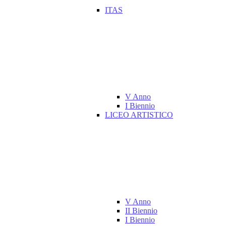
ITAS
V Anno
I Biennio
LICEO ARTISTICO
V Anno
II Biennio
I Biennio