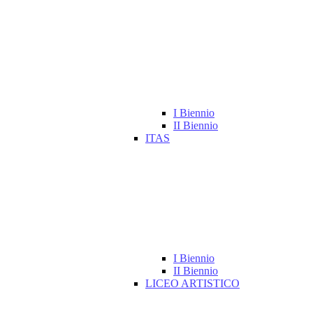
I Biennio
II Biennio
ITAS
I Biennio
II Biennio
LICEO ARTISTICO