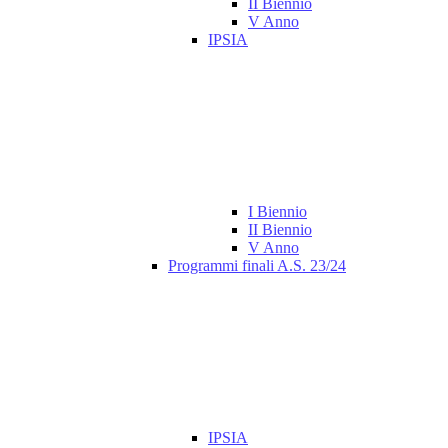
II Biennio
V Anno
IPSIA
I Biennio
II Biennio
V Anno
Programmi finali A.S. 23/24
IPSIA