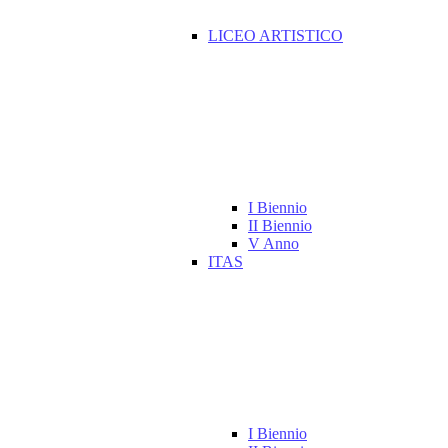
LICEO ARTISTICO
I Biennio
II Biennio
V Anno
ITAS
I Biennio