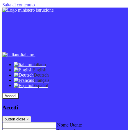
Salta al contenuto
Italiano
Italiano
English
Deutsch
Français
Español
Accedi
Accedi
button close
×
Nome Utente