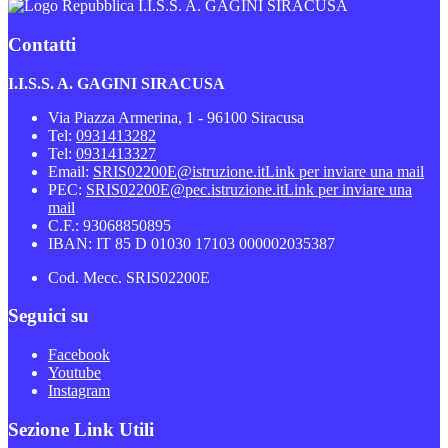
I.I.S.S. A. GAGINI SIRACUSA
Contatti
I.I.S.S. A. GAGINI SIRACUSA
Via Piazza Armerina, 1 - 96100 Siracusa
Tel:
0931413282
Tel:
0931413327
Email:
SRIS02200E@istruzione.it
Link per inviare una mail
PEC:
SRIS02200E@pec.istruzione.it
Link per inviare una
mail
C.F.: 93068850895
IBAN: IT 85 D 01030 17103 000002035387
Cod. Mecc. SRIS02200E
Seguici su
Facebook
Youtube
Instagram
Sezione Link Utili