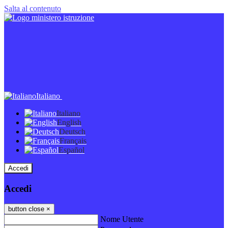
Salta al contenuto
Italiano
Italiano
English
Deutsch
Français
Español
Accedi
Accedi
button close
×
Nome Utente