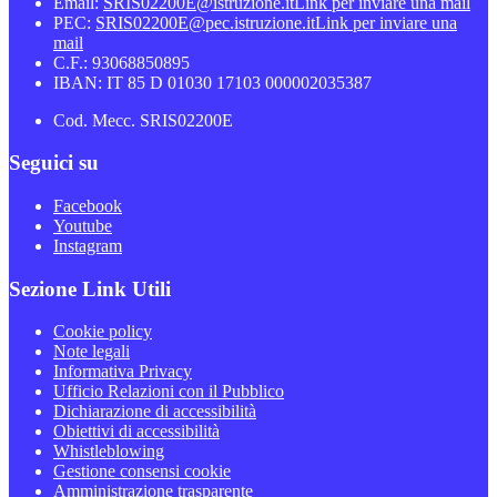
Email:
SRIS02200E@istruzione.it
Link per inviare una mail
PEC:
SRIS02200E@pec.istruzione.it
Link per inviare una
mail
C.F.: 93068850895
IBAN: IT 85 D 01030 17103 000002035387
Cod. Mecc. SRIS02200E
Seguici su
Facebook
Youtube
Instagram
Sezione Link Utili
Cookie policy
Note legali
Informativa Privacy
Ufficio Relazioni con il Pubblico
Dichiarazione di accessibilità
Obiettivi di accessibilità
Whistleblowing
Gestione consensi cookie
Amministrazione trasparente