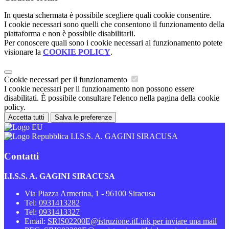
In questa schermata è possibile scegliere quali cookie consentire.
I cookie necessari sono quelli che consentono il funzionamento della
piattaforma e non è possibile disabilitarli.
Per conoscere quali sono i cookie necessari al funzionamento potete
visionare la
COOKIE POLICY
.
Cookie necessari per il funzionamento
I cookie necessari per il funzionamento non possono essere
disabilitati. È possibile consultare l'elenco nella pagina della cookie
policy.
Accetta tutti
Salva le preferenze
I.I.S.S. A. GAGINI SIRACUSA
Contatti
I.I.S.S. A. GAGINI SIRACUSA
Via Piazza Armerina, 1 - 96100 Siracusa
Tel:
0931413282
Tel:
0931413327
Email:
SRIS02200E@istruzione.it
Link per inviare una mail