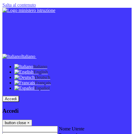
Salta al contenuto
Italiano
Italiano
English
Deutsch
Français
Español
Accedi
Accedi
button close
×
Nome Utente