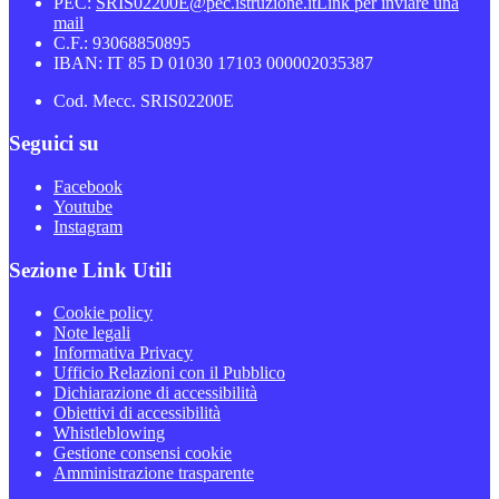
PEC:
SRIS02200E@pec.istruzione.it
Link per inviare una
mail
C.F.: 93068850895
IBAN: IT 85 D 01030 17103 000002035387
Cod. Mecc. SRIS02200E
Seguici su
Facebook
Youtube
Instagram
Sezione Link Utili
Cookie policy
Note legali
Informativa Privacy
Ufficio Relazioni con il Pubblico
Dichiarazione di accessibilità
Obiettivi di accessibilità
Whistleblowing
Gestione consensi cookie
Amministrazione trasparente