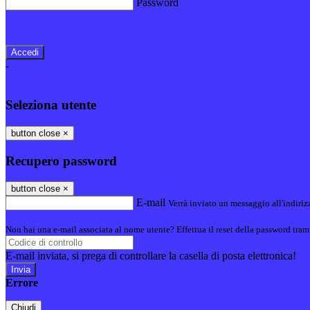
Password
Password dimenticata?
-
Entra con SPID
Entra con CIE
Seleziona utente
button close
×
Recupero password
button close
×
E-mail
Verrà inviato un messaggio all'indirizz
Non hai una e-mail associata al nome utente? Effettua il reset della password tram
E-mail inviata, si prega di controllare la casella di posta elettronica!
Errore
Chiudi