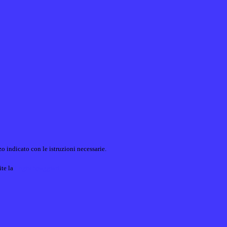
o indicato con le istruzioni necessarie.
ite la
Login Spaggiari