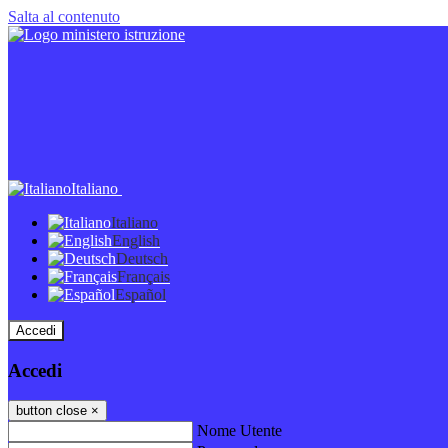
Salta al contenuto
Italiano
Italiano
English
Deutsch
Français
Español
Accedi
Accedi
button close
×
Nome Utente