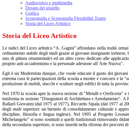
Audiovisivo e multimedia
Design del gioiello
Grafica
Scenografia e Scenografia Flessibilità Teatro
Storia del Liceo Artistico
Storia del Liceo Artistico
Le radici del Liceo artistico “A. Gagini” affondano nella realtà orm
ordinamento stabile degli studi grazie al giovane insegnante torinese, 
uno di pittura ornamentale) ed un altro corso dedicato alle applicazio
proprio anti accademismo e la personale adesione all' Arte Nuova".
Egli è un Modernista dunque, che vuole educare il gusto dei giovani e
estrema cura le partecipazioni della scuola a mostre e concorsi e la "sc
produzione di mobili, stucchi e sculture negli edifici di tutta la provinc
Nel 1970 la scuola apre la nuova sezione di "Metalli e Oreficeria" e 
trasforma in sezione "Disegnatori di Architettura e Arredamento". A 
Ballarò Giovanni (dal 1975 al 1977), Riccardo Sipala (dal 1977 al 200
degli studi superiori: un biennio di consolidamento culturale e appropr
discipline, filosofia e lingua inglese). Nel 1995 al Progetto Leona
Michelangelo” si sono sostituiti a quelli tradizionali rinnovando didatt
della secondaria superiore, si sono inseriti nella riforma dei percorsi d