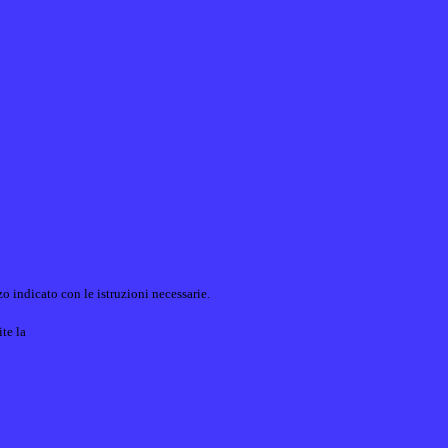
o indicato con le istruzioni necessarie.
ite la
Login Spaggiari