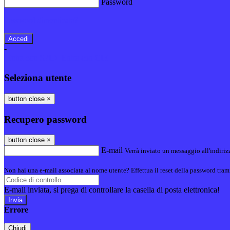
Password
Password dimenticata?
-
Entra con SPID
Entra con CIE
Seleziona utente
button close
×
Recupero password
button close
×
E-mail
Verrà inviato un messaggio all'indirizz
Non hai una e-mail associata al nome utente? Effettua il reset della password tram
E-mail inviata, si prega di controllare la casella di posta elettronica!
Errore
Chiudi