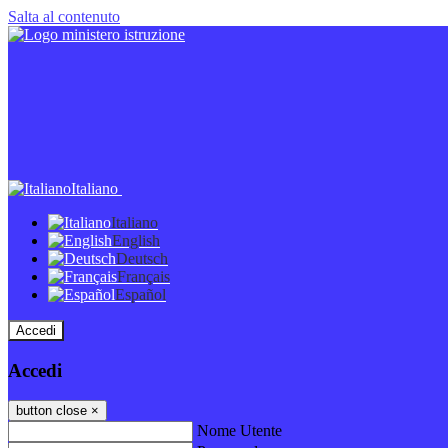
Salta al contenuto
Italiano
Italiano
English
Deutsch
Français
Español
Accedi
Accedi
button close
×
Nome Utente