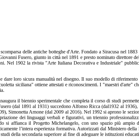
ai scomparsa delle antiche botteghe d'Arte. Fondato a Siracusa nel 1883
Giovanni Fusero, giunto in città nel 1891 e presto nominato direttore de
ni. Nel 1902 la rivista "Arte Italiana Decorativa e Industriale" pubblica
 dare loro sicura manualità nel disegno. Il suo modello di riferimento è
uoletta siciliana" ottiene attestati e riconoscimenti. I "maestri d'arte" c
ia.
inaugura il biennio sperimentale che completa il corso di studi permette
Fusero (dal 1891 al 1931) succedono Alfonso Ricca (dal1932 al 1936), Fe
9), Simonetta Arnone (dal 2009 al 2016). Nel 1992 si aprono le sezioni
iazione dei linguaggi verbali e figurativi, un triennio professionalizza
rdo si affianca il Progetto Michelangelo, con uno spazio più ampio de
icamente l’intera esperienza formativa. Autorizzati dal Ministero della Pu
i studi della secondaria superiore al fine di adeguare le istituzioni educa