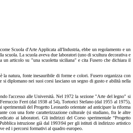
 come Scuola d'Arte Applicata all'Industria, ebbe un regolamento e un
lla scuola. La scuola aveva due laboratori (uno di scultura decorativa e
 un articolo su "una scuoletta siciliana" e cita Fusero che dichiara il
 la natura, fonte inesauribile di forme e colori. Fusero organizza con
he si diplomano nei suoi corsi lasciano un segno di gusto e abilità nella
ndo l'accesso alle Università. Nel 1972 la sezione "Arte del legno" si
rruccio Ferri (dal 1938 al 54), Tortorici Stefano (dal 1955 al 1975),
 sperimentali del Progetto Leonardo orientate ad anticipare la riforma
nte con una forte caratterizzazione culturale (si studiano, fra le altre
dicato ai laboratori. Gli indirizzi del Corso sperimentale “Progetto
bblica istruzione già dal 1993\94 per gli istituti di indirizzo artistico
tive ed i percorsi formativi al quadro europeo.