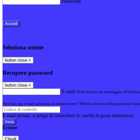
Password
Password dimenticata?
-
Entra con SPID
Entra con CIE
Seleziona utente
button close
×
Recupero password
button close
×
E-mail
Verrà inviato un messaggio all'indirizz
Non hai una e-mail associata al nome utente? Effettua il reset della password tram
E-mail inviata, si prega di controllare la casella di posta elettronica!
Errore
Chiudi