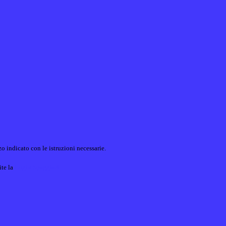
o indicato con le istruzioni necessarie.
ite la
Login Spaggiari