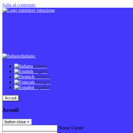
Salta al contenuto
Italiano
Italiano
English
Deutsch
Français
Español
Accedi
Accedi
button close
×
Nome Utente