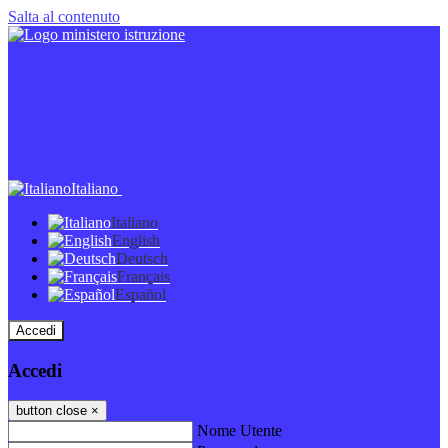
Salta al contenuto
Italiano
Italiano
English
Deutsch
Français
Español
Accedi
Accedi
button close
×
Nome Utente