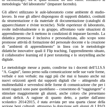
metodologia “del laboratorio” (imparare facendo).
Gli allievi utilizzano le aule-laboratorio come ambiente di studio-
lavoro. In esse gli allievi dispongono di supporti didattici, costituiti
da strumentazione e da materiale di documentazione (cataloghi di
apparecchiature e riviste tecniche). Nelle esperienze di laboratorio,
svolte individualmente o in gruppo, affrontano varie situazioni di
apprendimento che li mettono in condizioni di imparare facendo. La
didattica promossa è inclusiva e personalizzata, allo scopo sono
promosse attività di formazione del personale docente e la creazione
di "ambienti di apprendimento" in linea con le metodologie
didattiche innovative quali il Flip teaching, l'apprendimento situato,
il collaborative learning ed il peer torutoring e lo storytelling anche
digitale.
Le metodologie messe a punto, condivise tra i docenti dell’I.I.S.S
“A. Gagini”, fanno perno sulla comunicazione nelle sue varie forme,
verbale e non verbale; ma oggi più che mai si basano anche sui
nuovi orizzonti aperti dai supporti digitali che – attingendo alla
multimedialità e servendosi delle forme di comunicazione che per i
nostri ragazzi sono pane quotidiano – consentono di “raggiungere” e
stimolare maggiormente gli alunni, anche coloro che presentano
alcuni deficit. A ragione di quanto detto, a partire dall'anno
scolastico 2014/2015, è stata avviata per una quarta classe della
sezione beni culturali, attraverso la dotazione agli alunni di I PAD