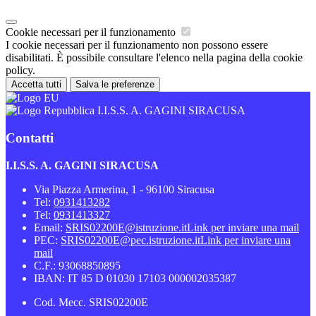
Cookie necessari per il funzionamento
I cookie necessari per il funzionamento non possono essere
disabilitati. È possibile consultare l'elenco nella pagina della cookie
policy.
Accetta tutti
Salva le preferenze
I.I.S.S. A. GAGINI SIRACUSA
Contatti
I.I.S.S. A. GAGINI SIRACUSA
Via Piazza Armerina, 1 - 96100 Siracusa
Tel:
0931413282
Tel:
0931413327
Email:
SRIS02200E@istruzione.it
Link per inviare una mail
PEC:
SRIS02200E@pec.istruzione.it
Link per inviare una
mail
C.F.: 93068850895
IBAN: IT 85 D 01030 17103 000002035387
Cod. Mecc. SRIS02200E