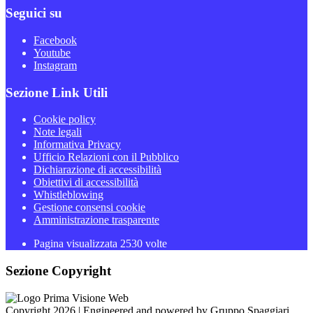
Seguici su
Facebook
Youtube
Instagram
Sezione Link Utili
Cookie policy
Note legali
Informativa Privacy
Ufficio Relazioni con il Pubblico
Dichiarazione di accessibilità
Obiettivi di accessibilità
Whistleblowing
Gestione consensi cookie
Amministrazione trasparente
Pagina visualizzata
2530
volte
Sezione Copyright
Copyright 2026 | Engineered and powered by Gruppo Spaggiari