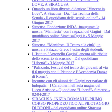
LOVE. A SIRACUSA
Quando un libro diventa didattica: "Vincent in
Love". A Siracusa - Da: "La Tecnica della
Scuola - Il quotidiano della scuola online" - 14
Giugno 2017
Siracusa. Fondazione INDA, inaugurata la
mostra "Manifesta" con i ragazzi del Gagini - Dal
quotidiano online SiracusaOggi.it - 5 Maggio
2017
Siracusa. "Manifesta. Il Teatro e la città", in
mostra a Palazzo Greco l`estro degli studenti.
L`Istituto "Antonello Gagini" ancora alla ribalta
dello scenario siracusano - Dal quotidiano
"Libertà" - 3 Maggio 2017
"Palazzolo. Festival del teatro dei giovani, al via
il 6 maggio con il Platone e l’Accademia Danza
di Roma".
Incontro con gli alunni del Gagini per parlare di
ludopatia - I Carabilieri nell`aula magna del
Liceo Artistico - Quotidiano "Libertà"- Siracusa -
02/04/2017
SIRACUSA, INIZIA DOMANI IL PRIMO
CORSO PROPEDEUTICO AL PILOTAGGIO
DI DRONI - dal quotidiano online Siracusa