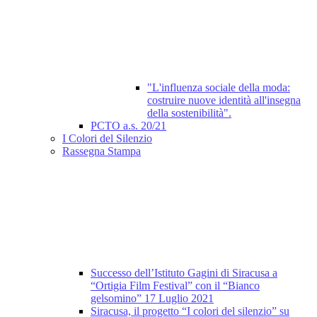
"L'influenza sociale della moda:
costruire nuove identità all'insegna
della sostenibilità".
PCTO a.s. 20/21
I Colori del Silenzio
Rassegna Stampa
Successo dell’Istituto Gagini di Siracusa a
“Ortigia Film Festival” con il “Bianco
gelsomino” 17 Luglio 2021
Siracusa, il progetto “I colori del silenzio” su