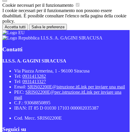
Cookie necessari per il funzionamento
I cookie necessari per il funzionamento non possono essere
disabilitati. È possibile consultare l'elenco nella pagina della cookie
policy.
Accetta tutti
Salva le preferenze
I.I.S.S. A. GAGINI SIRACUSA
Contatti
I.I.S.S. A. GAGINI SIRACUSA
Via Piazza Armerina, 1 - 96100 Siracusa
Tel:
0931413282
Tel:
0931413327
Email:
SRIS02200E@istruzione.it
Link per inviare una mail
PEC:
SRIS02200E@pec.istruzione.it
Link per inviare una
mail
C.F.: 93068850895
IBAN: IT 85 D 01030 17103 000002035387
Cod. Mecc. SRIS02200E
Seguici su