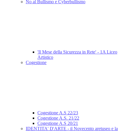
No al Bullismo e Cyberbullismo
'Il Mese della Sicurezza in Rete' - 1A Liceo
Artistico
Cogestione
Cogestione A.S 22/23
Cogestione A.S. 21/22
Cogestione A.S 20/21
IDENTITA' D'ARTE - il Novecento aretuseo e la