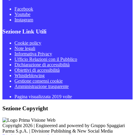
Facebook
Youtube
Instagram
Sezione Link Utili
Cookie policy
Note legali
Informativa Privacy
Ufficio Relazioni con il Pubblico
Dichiarazione di accessibilità
Obiettivi di accessibilità
Whistleblowing
Gestione consensi cookie
Amministrazione trasparente
Pagina visualizzata
2019
volte
Sezione Copyright
Copyright 2026 | Engineered and powered by Gruppo Spaggiari
Parma S.p.A. | Divisione Publishing & New Social Media