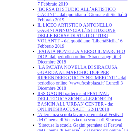
7 Febbraio 2019
`BORSA DI STUDIO ALL`ARTISTICO
GAGINI` - dal quotidiano `Giornale di Sicilia` 6
Febbraio 2019
IL LICEO ARTISTICO ANTONELLO
GAGINI ANNUNCIA L`ISTITUZIONE
DELLE BORSE DI STUDIO `TURI
VOLANTI` - dal quotidiano `LibertàSicilia` 6
Febbraio 2019
`PATATA NOVELLA VERSO IL MARCHIO
DOP` dal periodico online `Siracusaoggi.it` 3
Dicembre 2018
`LA PATATA NOVELLA DI SIRACUSA
GUARDA AL MARCHIO DOP PER
RIPRENDERE QUOTA NEI MERCATI` - dal
periodico online `www.freshplaza.it` Lunedì 3
Dicembre 2018
IISS GAGINI partecipa al FESTIVAL
DELL`EDUCAZIONE - LEZIONE DI
BASKIN ALL`URBAN CENTER - da:
ONLINESIRACUSA.IT - 22/11/2018
`Alternanza scuola lavoro, premiata al Festival
del Cinema di Venezia una scuola di Siracusa`
`Siracusa la scuola Gagini premiata al Festival
del Cinema di Venezia` - dal periodico online `La