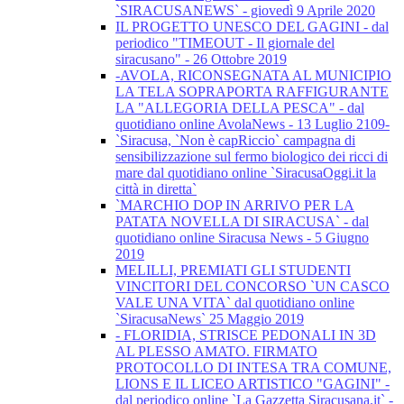
`SIRACUSANEWS` - giovedì 9 Aprile 2020
IL PROGETTO UNESCO DEL GAGINI - dal
periodico "TIMEOUT - Il giornale del
siracusano" - 26 Ottobre 2019
-AVOLA, RICONSEGNATA AL MUNICIPIO
LA TELA SOPRAPORTA RAFFIGURANTE
LA "ALLEGORIA DELLA PESCA" - dal
quotidiano online AvolaNews - 13 Luglio 2109-
`Siracusa, `Non è capRiccio` campagna di
sensibilizzazione sul fermo biologico dei ricci di
mare dal quotidiano online `SiracusaOggi.it la
città in diretta`
`MARCHIO DOP IN ARRIVO PER LA
PATATA NOVELLA DI SIRACUSA` - dal
quotidiano online Siracusa News - 5 Giugno
2019
MELILLI, PREMIATI GLI STUDENTI
VINCITORI DEL CONCORSO `UN CASCO
VALE UNA VITA` dal quotidiano online
`SiracusaNews` 25 Maggio 2019
- FLORIDIA, STRISCE PEDONALI IN 3D
AL PLESSO AMATO. FIRMATO
PROTOCOLLO DI INTESA TRA COMUNE,
LIONS E IL LICEO ARTISTICO "GAGINI" -
dal periodico online `La Gazzetta Siracusana.it` -