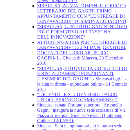
News - 8 Marzo 2017
SIRACUSA, AL VIA DOMANI IL CIRCOLO
LETTERARIO DEL GAGINI. PRIMO
APPUNTAMENTO CON "LE STREGHE DI
LENZAVACCHE" DI SIMONA LO IACONO
"SIRACUSA, L`ISTITUTO GAGINI NUOVO
POLO FORMATIVO ALL`INSEGNA
DELL`INNOVAZIONE"
ATTORI IN GABBIA PER "LE STREGHE DI
LENZAVACCHE" GLI ALUNNI,GENITORI,
DOCENTI DEL LICEO ARTISTICO
GAGINI- La Civetta di Minerva, 23 Dicembre
2016
"SIRACUSA, FOTOVOLTAICO SUL TETTO
E RISCALDAMENTI FUNZIONANTI.
L`ESEMPIO DEL GAGINI" - SiracusaOggi.it -
la città in diretta - quotidiano online - 14 Gennaio
2017
"DETENUTI E STUDENTI SUL PALCO
UN`OCCASIONE DI CAMBIAMENTO"
Siracusa, sabato l`istituto superiore "Antonello
Gagini" inaugura la nuova sede scolastica di Via
Piazza Armerina - SiracusaNews.it Quotidiano
Online - 12/12/2016
Siracusa. Sarà inaugurata sabato la nuova sede