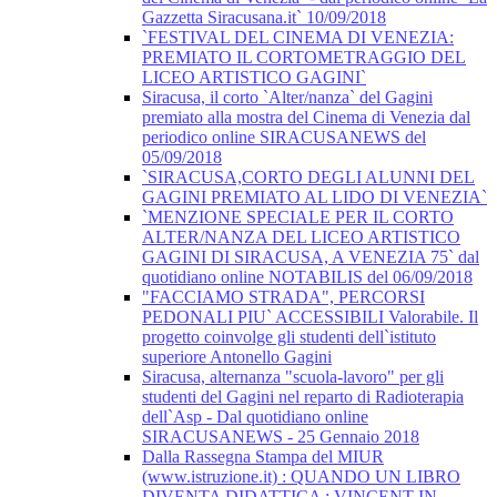
Gazzetta Siracusana.it` 10/09/2018
`FESTIVAL DEL CINEMA DI VENEZIA:
PREMIATO IL CORTOMETRAGGIO DEL
LICEO ARTISTICO GAGINI`
Siracusa, il corto `Alter/nanza` del Gagini
premiato alla mostra del Cinema di Venezia dal
periodico online SIRACUSANEWS del
05/09/2018
`SIRACUSA,CORTO DEGLI ALUNNI DEL
GAGINI PREMIATO AL LIDO DI VENEZIA`
`MENZIONE SPECIALE PER IL CORTO
ALTER/NANZA DEL LICEO ARTISTICO
GAGINI DI SIRACUSA, A VENEZIA 75` dal
quotidiano online NOTABILIS del 06/09/2018
"FACCIAMO STRADA", PERCORSI
PEDONALI PIU` ACCESSIBILI Valorabile. Il
progetto coinvolge gli studenti dell`istituto
superiore Antonello Gagini
Siracusa, alternanza "scuola-lavoro" per gli
studenti del Gagini nel reparto di Radioterapia
dell`Asp - Dal quotidiano online
SIRACUSANEWS - 25 Gennaio 2018
Dalla Rassegna Stampa del MIUR
(www.istruzione.it) : QUANDO UN LIBRO
DIVENTA DIDATTICA : VINCENT IN