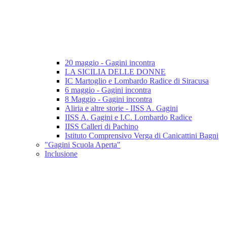
20 maggio - Gagini incontra
LA SICILIA DELLE DONNE
IC Martoglio e Lombardo Radice di Siracusa
6 maggio - Gagini incontra
8 Maggio - Gagini incontra
Aliria e altre storie - IISS A. Gagini
IISS A. Gagini e I.C. Lombardo Radice
IISS Calleri di Pachino
Istituto Comprensivo Verga di Canicattini Bagni
"Gagini Scuola Aperta"
Inclusione