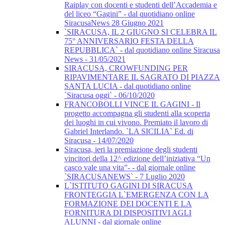
Raiplay con docenti e studenti dell’Accademia e
del liceo “Gagini” - dal quotidiano online
SiracusaNews 28 Giugno 2021
`SIRACUSA, IL 2 GIUGNO SI CELEBRA IL
75° ANNIVERSARIO FESTA DELLA
REPUBBLICA` - dal quotidiano online Siracusa
News - 31/05/2021
SIRACUSA, CROWFUNDING PER
RIPAVIMENTARE IL SAGRATO DI PIAZZA
SANTA LUCIA - dal quotidiano online
`Siracusa oggi` - 06/10/2020
FRANCOBOLLI VINCE IL GAGINI - Il
progetto accompagna gli studenti alla scoperta
dei luoghi in cui vivono. Premiato il lavoro di
Gabriel Interlando. `LA SICILIA` Ed. di
Siracusa - 14/07/2020
Siracusa, ieri la premiazione degli studenti
vincitori della 12^ edizione dell’iniziativa “Un
casco vale una vita”- - dal giornale online
`SIRACUSANEWS` - 7 Luglio 2020
L`ISTITUTO GAGINI DI SIRACUSA
FRONTEGGIA L`EMERGENZA CON LA
FORMAZIONE DEI DOCENTI E LA
FORNITURA DI DISPOSITIVI AGLI
ALUNNI - dal giornale online