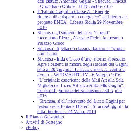
dell`Istituto Antonello Gagini - Siracusa Times.it
- Quotidiano Online - 11 Dicembre 2016
L`Istituto Gagini in Classe A: "Energie
rinnovabili e risparmio energetico" all`interno del
progetto ENEA - Libertà Sicilia 29 Novembre
2016
Siracusa, gli studenti del liceo "Gagini"
raccontano Elettra, Alcesti e Fedra: la mostra a
Palazzo Greco
Siracusa - Spettacoli classici, domani la "prima"
con Elettra
Siracusa - Inda e Liceo d`arte, ritorno al passato
Apre i battenti la mostra degli studenti del Gagini
sino al 29 giugno al Palazzo Greco. Al centro la
donna. - WEBMARTE TV - 6 Maggio 2016
"L`originale esperienza della Mail Art alla Sala
Migliara del Liceo Artistico Antonello Gagini" -
Timeout Il giornale del Siracusano - 30 Aprile
2016
"Siracusa, sì all`intervento del Liceo Gagini per
restaurare la fontana Diana" - SiracusaOggi.it - la
citta` in diretta - 23 Marzo 2016
Il Bianco Gelsomino
Attività di Sostegno
ePolicy