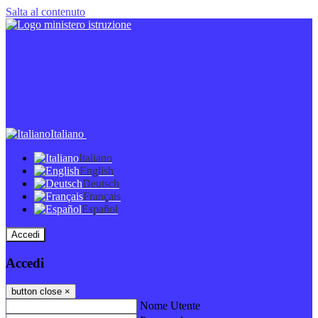
Salta al contenuto
Italiano
Italiano
English
Deutsch
Français
Español
Accedi
Accedi
button close
×
Nome Utente