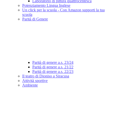
Laboratorio di pittura quattrocentesca
Potenziamento Lingua Inglese
Un click per la scuola - Con Amazon supporti la tua
scuola
Parità di Genere
Parità di genere a.s. 23/24
Parità di genere a.s. 21/22
Parità di genere a.s. 22/23
Il teatro di Dioniso a Siracusa
Attività sportive
Ambiente