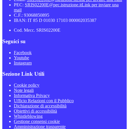
PEC:
SRIS02200E@pec.istruzione.it
Link per inviare una
mail
C.F.: 93068850895
IBAN: IT 85 D 01030 17103 000002035387
Cod. Mecc. SRIS02200E
Seguici su
Facebook
Youtube
Instagram
Sezione Link Utili
Cookie policy
Note legali
Informativa Privacy
Ufficio Relazioni con il Pubblico
Dichiarazione di accessibilità
Obiettivi di accessibilità
Whistleblowing
Gestione consensi cookie
Amministrazione trasparente