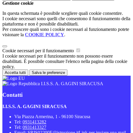
Gestione cookie
In questa schermata è possibile scegliere quali cookie consentire.
I cookie necessari sono quelli che consentono il funzionamento della
piattaforma e non è possibile disabilitarli.
Per conoscere quali sono i cookie necessari al funzionamento potete
visionare la
COOKIE POLICY
.
Cookie necessari per il funzionamento
I cookie necessari per il funzionamento non possono essere
disabilitati. È possibile consultare l'elenco nella pagina della cookie
policy.
Accetta tutti
Salva le preferenze
I.I.S.S. A. GAGINI SIRACUSA
Contatti
I.I.S.S. A. GAGINI SIRACUSA
Via Piazza Armerina, 1 - 96100 Siracusa
Tel:
0931413282
Tel:
0931413327
Email:
SRIS02200E@istruzione.it
Link per inviare una mail