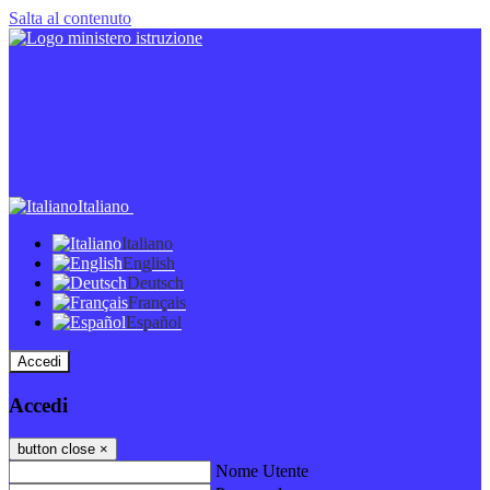
Salta al contenuto
Italiano
Italiano
English
Deutsch
Français
Español
Accedi
Accedi
button close
×
Nome Utente