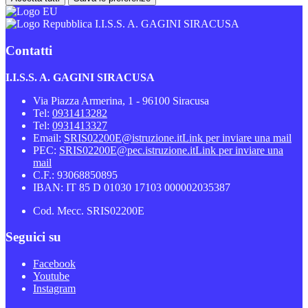
I.I.S.S. A. GAGINI SIRACUSA
Contatti
I.I.S.S. A. GAGINI SIRACUSA
Via Piazza Armerina, 1 - 96100 Siracusa
Tel:
0931413282
Tel:
0931413327
Email:
SRIS02200E@istruzione.it
Link per inviare una mail
PEC:
SRIS02200E@pec.istruzione.it
Link per inviare una
mail
C.F.: 93068850895
IBAN: IT 85 D 01030 17103 000002035387
Cod. Mecc. SRIS02200E
Seguici su
Facebook
Youtube
Instagram