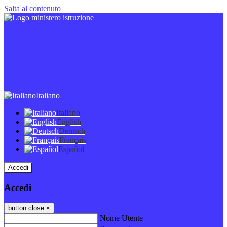
Salta al contenuto
Italiano
Italiano
English
Deutsch
Français
Español
Accedi
Accedi
button close
×
Nome Utente