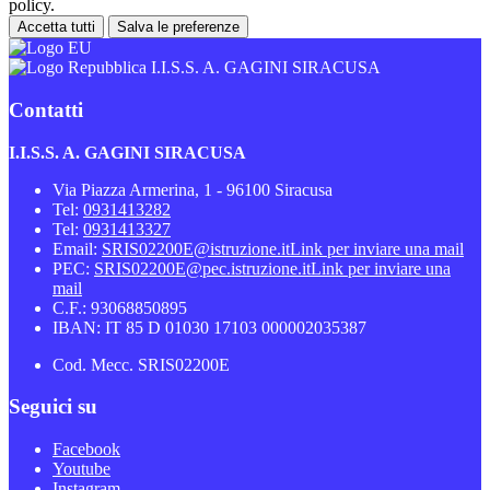
policy.
Accetta tutti
Salva le preferenze
I.I.S.S. A. GAGINI SIRACUSA
Contatti
I.I.S.S. A. GAGINI SIRACUSA
Via Piazza Armerina, 1 - 96100 Siracusa
Tel:
0931413282
Tel:
0931413327
Email:
SRIS02200E@istruzione.it
Link per inviare una mail
PEC:
SRIS02200E@pec.istruzione.it
Link per inviare una
mail
C.F.: 93068850895
IBAN: IT 85 D 01030 17103 000002035387
Cod. Mecc. SRIS02200E
Seguici su
Facebook
Youtube
Instagram