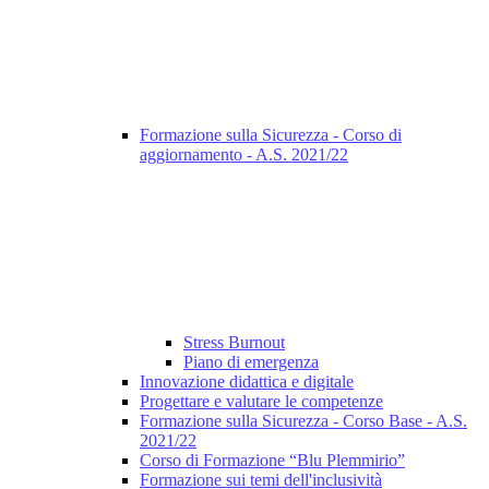
Formazione sulla Sicurezza - Corso di
aggiornamento - A.S. 2021/22
Stress Burnout
Piano di emergenza
Innovazione didattica e digitale
Progettare e valutare le competenze
Formazione sulla Sicurezza - Corso Base - A.S.
2021/22
Corso di Formazione “Blu Plemmirio”
Formazione sui temi dell'inclusività