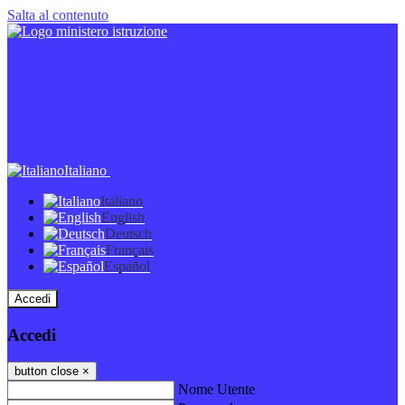
Salta al contenuto
Italiano
Italiano
English
Deutsch
Français
Español
Accedi
Accedi
button close
×
Nome Utente