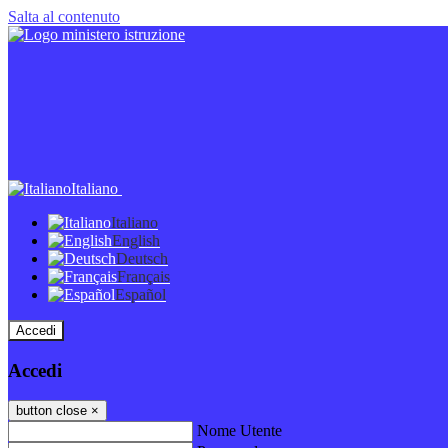
Salta al contenuto
Italiano
Italiano
English
Deutsch
Français
Español
Accedi
Accedi
button close
×
Nome Utente