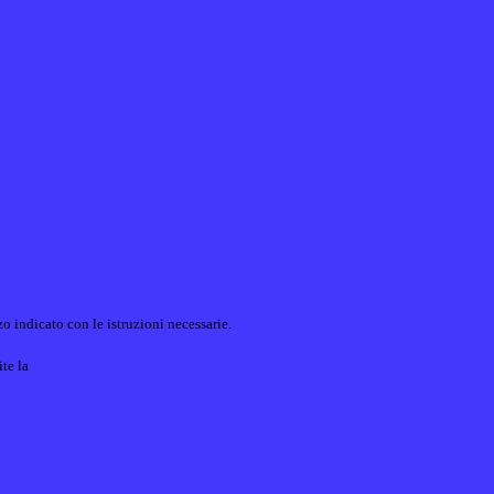
o indicato con le istruzioni necessarie.
ite la
Login Spaggiari