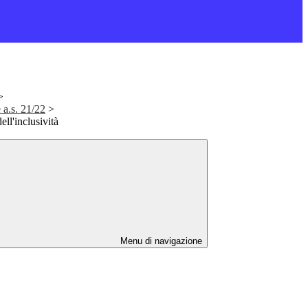
>
 a.s. 21/22
>
ll'inclusività
Menu di navigazione