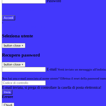
Password
Password dimenticata?
-
Entra con SPID
Entra con CIE
Seleziona utente
button close
×
Recupero password
button close
×
E-mail
Verrà inviato un messaggio all'indirizz
Non hai una e-mail associata al nome utente? Effettua il reset della password tram
E-mail inviata, si prega di controllare la casella di posta elettronica!
Errore
Chiudi