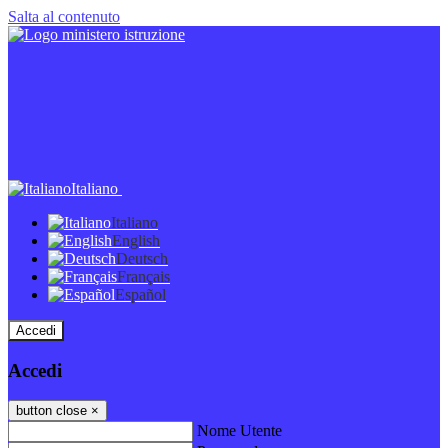
Salta al contenuto
Italiano
Italiano
English
Deutsch
Français
Español
Accedi
Accedi
button close
×
Nome Utente