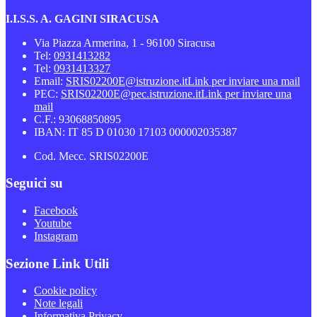
I.I.S.S. A. GAGINI SIRACUSA
Via Piazza Armerina, 1 - 96100 Siracusa
Tel:
0931413282
Tel:
0931413327
Email:
SRIS02200E@istruzione.it
Link per inviare una mail
PEC:
SRIS02200E@pec.istruzione.it
Link per inviare una
mail
C.F.: 93068850895
IBAN: IT 85 D 01030 17103 000002035387
Cod. Mecc. SRIS02200E
Seguici su
Facebook
Youtube
Instagram
Sezione Link Utili
Cookie policy
Note legali
Informativa Privacy