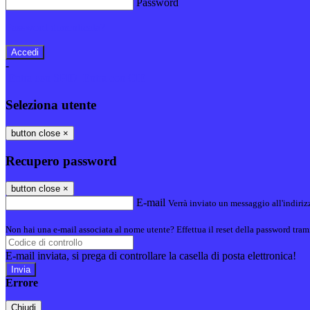
Password
Password dimenticata?
-
Entra con SPID
Entra con CIE
Seleziona utente
button close
×
Recupero password
button close
×
E-mail
Verrà inviato un messaggio all'indirizz
Non hai una e-mail associata al nome utente? Effettua il reset della password tram
E-mail inviata, si prega di controllare la casella di posta elettronica!
Errore
Chiudi