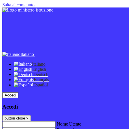
Salta al contenuto
Italiano
Italiano
English
Deutsch
Français
Español
Accedi
Accedi
button close
×
Nome Utente