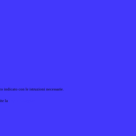
o indicato con le istruzioni necessarie.
ite la
Login Spaggiari