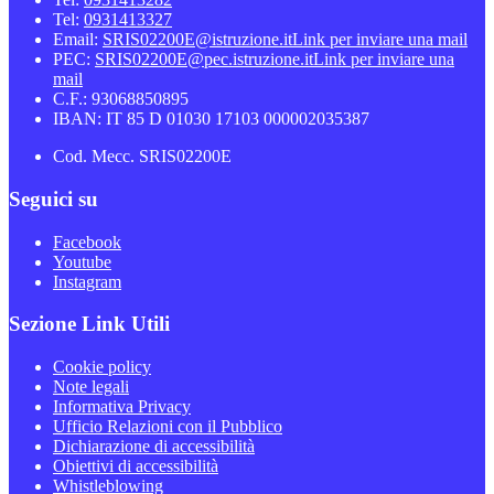
Tel:
0931413327
Email:
SRIS02200E@istruzione.it
Link per inviare una mail
PEC:
SRIS02200E@pec.istruzione.it
Link per inviare una
mail
C.F.: 93068850895
IBAN: IT 85 D 01030 17103 000002035387
Cod. Mecc. SRIS02200E
Seguici su
Facebook
Youtube
Instagram
Sezione Link Utili
Cookie policy
Note legali
Informativa Privacy
Ufficio Relazioni con il Pubblico
Dichiarazione di accessibilità
Obiettivi di accessibilità
Whistleblowing