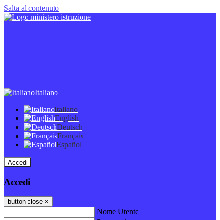
Salta al contenuto
Italiano
Italiano
English
Deutsch
Français
Español
Accedi
Accedi
button close
×
Nome Utente