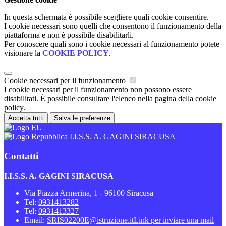
In questa schermata è possibile scegliere quali cookie consentire.
I cookie necessari sono quelli che consentono il funzionamento della
piattaforma e non è possibile disabilitarli.
Per conoscere quali sono i cookie necessari al funzionamento potete
visionare la
COOKIE POLICY
.
Cookie necessari per il funzionamento
I cookie necessari per il funzionamento non possono essere
disabilitati. È possibile consultare l'elenco nella pagina della cookie
policy.
Accetta tutti
Salva le preferenze
I.I.S.S. A. GAGINI SIRACUSA
Contatti
I.I.S.S. A. GAGINI SIRACUSA
Via Piazza Armerina, 1 - 96100 Siracusa
Tel:
0931413282
Tel:
0931413327
Email:
SRIS02200E@istruzione.it
Link per inviare una mail