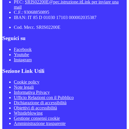
PEC:
SRIS02200E@pec.istruzione.it
Link per inviare una
mail
C.F.: 93068850895
IBAN: IT 85 D 01030 17103 000002035387
Cod. Mecc. SRIS02200E
Seguici su
Facebook
Youtube
Instagram
Sezione Link Utili
Cookie policy
Note legali
Informativa Privacy
Ufficio Relazioni con il Pubblico
Dichiarazione di accessibilità
Obiettivi di accessibilità
Whistleblowing
Gestione consensi cookie
Amministrazione trasparente