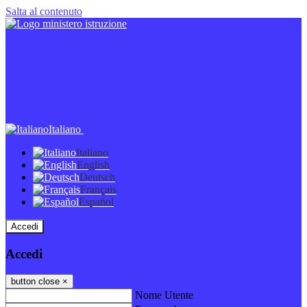
Salta al contenuto
Italiano
Italiano
English
Deutsch
Français
Español
Accedi
Accedi
button close
×
Nome Utente