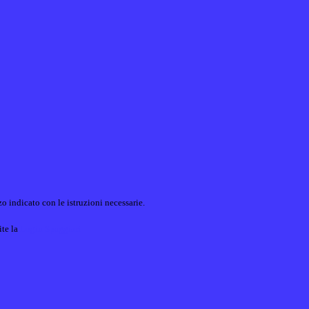
o indicato con le istruzioni necessarie.
ite la
Login Spaggiari