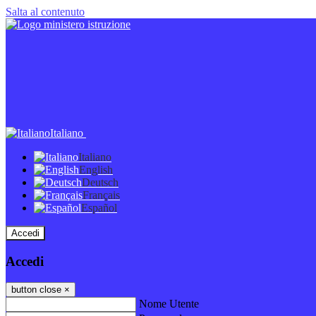
Salta al contenuto
Italiano
Italiano
English
Deutsch
Français
Español
Accedi
Accedi
button close
×
Nome Utente