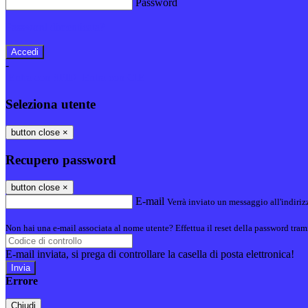
Password
Password dimenticata?
-
Entra con SPID
Entra con CIE
Seleziona utente
button close
×
Recupero password
button close
×
E-mail
Verrà inviato un messaggio all'indirizz
Non hai una e-mail associata al nome utente? Effettua il reset della password tram
E-mail inviata, si prega di controllare la casella di posta elettronica!
Errore
Chiudi