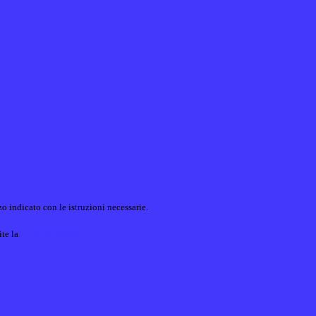
o indicato con le istruzioni necessarie.
ite la
Login Spaggiari