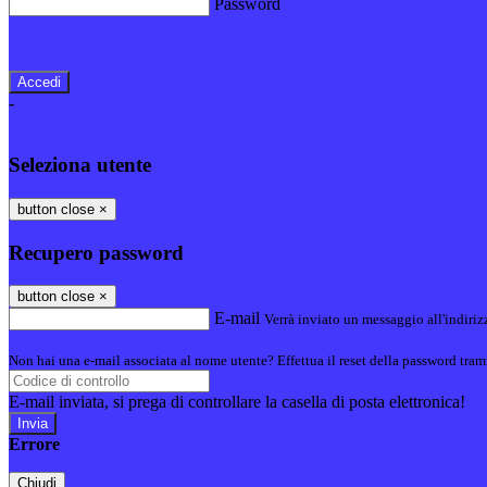
Password
Password dimenticata?
-
Entra con SPID
Entra con CIE
Seleziona utente
button close
×
Recupero password
button close
×
E-mail
Verrà inviato un messaggio all'indirizz
Non hai una e-mail associata al nome utente? Effettua il reset della password tram
E-mail inviata, si prega di controllare la casella di posta elettronica!
Errore
Chiudi