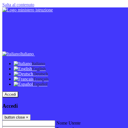
Salta al contenuto
Italiano
Italiano
English
Deutsch
Français
Español
Accedi
Accedi
button close
×
Nome Utente