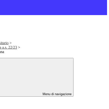
itario
>
a a.s. 22/23
>
nna
Menu di navigazione