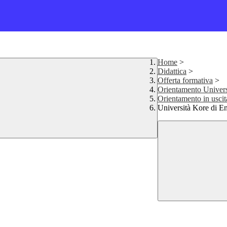
Home
>
Didattica
>
Offerta formativa
>
Orientamento Univers
Orientamento in uscit
Università Kore di E