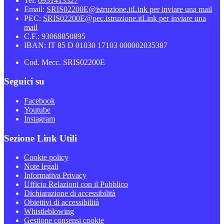
Tel:
0931413327
Email:
SRIS02200E@istruzione.it
Link per inviare una mail
PEC:
SRIS02200E@pec.istruzione.it
Link per inviare una
mail
C.F.: 93068850895
IBAN: IT 85 D 01030 17103 000002035387
Cod. Mecc. SRIS02200E
Seguici su
Facebook
Youtube
Instagram
Sezione Link Utili
Cookie policy
Note legali
Informativa Privacy
Ufficio Relazioni con il Pubblico
Dichiarazione di accessibilità
Obiettivi di accessibilità
Whistleblowing
Gestione consensi cookie