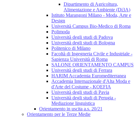
Dipartimento di Agricoltura,
Alimentazione e Ambiente (Di3A)
Istituto Marangoni Milano - Moda, Arte e
Design
Università Campus Bio-Medico di Roma
Polimoda
Università degli studi di Padova
Università degli studi di Bologna
Politenico di Milano
Facoltà di Ingegneria Civile e Industriale -
Sapienza Università di Roma
SALONE ORIENTAMENTO CAMPUS
Università degli studi di Ferrara
HARIM Accademia Euromediterranea
Accademia Internazionale d'Alta Moda e
d'Arte del Costume - KOEFIA
Università degli studi di Pavia
Università degli studi di Perugia -
Mediazione linguistica
Orientamento in uscita a.s. 20/21
Orientamento per le Terze Medie