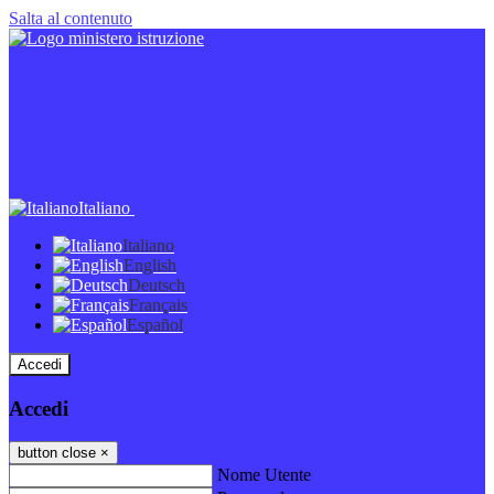
Salta al contenuto
Italiano
Italiano
English
Deutsch
Français
Español
Accedi
Accedi
button close
×
Nome Utente