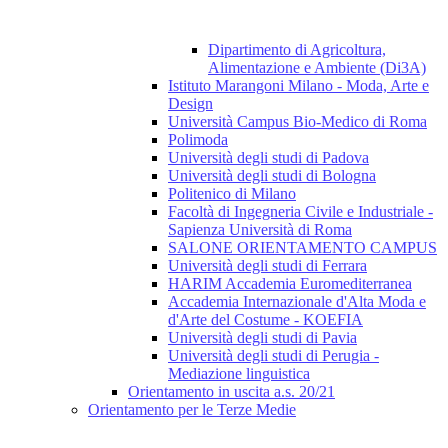
Dipartimento di Agricoltura,
Alimentazione e Ambiente (Di3A)
Istituto Marangoni Milano - Moda, Arte e
Design
Università Campus Bio-Medico di Roma
Polimoda
Università degli studi di Padova
Università degli studi di Bologna
Politenico di Milano
Facoltà di Ingegneria Civile e Industriale -
Sapienza Università di Roma
SALONE ORIENTAMENTO CAMPUS
Università degli studi di Ferrara
HARIM Accademia Euromediterranea
Accademia Internazionale d'Alta Moda e
d'Arte del Costume - KOEFIA
Università degli studi di Pavia
Università degli studi di Perugia -
Mediazione linguistica
Orientamento in uscita a.s. 20/21
Orientamento per le Terze Medie