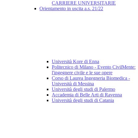
CARRIERE UNIVERSITARIE
Orientamento in uscita a.s. 21/22
Università Kore di Enna
Politecnico di Milano - Evento CivilMente:
l'ingegnere civile e le sue opere
Corso di Laurea Ingegneria Biomedica -
Università di Messina
Università degli studi di Palermo
Accademia di Belle Arti di Ravenna
Università degli studi di Catania