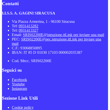
Contatti
I.I.S.S. A. GAGINI SIRACUSA
Via Piazza Armerina, 1 - 96100 Siracusa
Tel:
0931413282
Tel:
0931413327
Email:
SRIS02200E@istruzione.it
Link per inviare una mail
PEC:
SRIS02200E@pec.istruzione.it
Link per inviare una
mail
C.F.: 93068850895
IBAN: IT 85 D 01030 17103 000002035387
Cod. Mecc. SRIS02200E
Seguici su
Facebook
Youtube
Instagram
Sezione Link Utili
Cookie policy