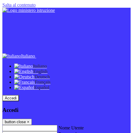
Salta al contenuto
Italiano
Italiano
English
Deutsch
Français
Español
Accedi
Accedi
button close
×
Nome Utente