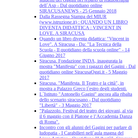
dell`Asp - Dal quotidiano online
SIRACUSANEWS - 25 Gennaio 2018
Dalla Rassegna Stampa del MIUR
(www.istruzione.it) : QUANDO UN LIBRO
DIVENTA DIDATTICA : VINCENT IN
LOVE. A SIRACUSA
Quando un libro diventa didattica: "Vincent in
Love". A Siracusa - Da: "La Tecnica della
Scuola - Il quotidiano della scuola online" - 14
Giugno 2017
Siracusa. Fondazione INDA, inaugurata la
mostra "Manifesta" con i ragazzi del Gagini - Dal
quotidiano online SiracusaOggi.it - 5 Maggio
2017
Siracusa. "Manifesta. Il Teatro e la città", in
mostra a Palazzo Greco l`estro degli studenti.
L`Istituto "Antonello Gagini" ancora alla ribalta
dello scenario siracusano - Dal quotidiano
"Libertà" - 3 Maggio 2017
"Palazzolo. Festival del teatro dei giovani, al via
il 6 maggio con il Platone e l’Accademia Danza
di Roma".
Incontro con gli alunni del Gagini per parlare di
ludopatia - I Carabilieri nell`aula magna del