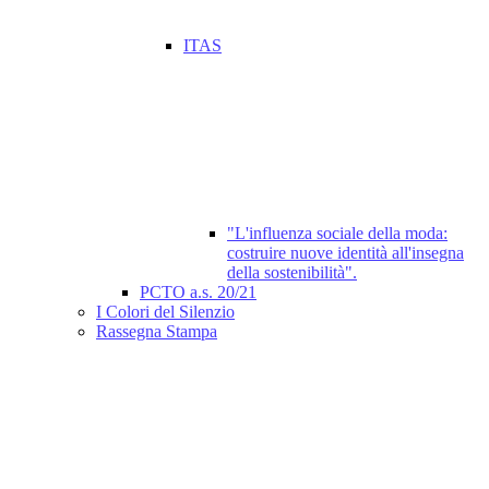
ITAS
"L'influenza sociale della moda:
costruire nuove identità all'insegna
della sostenibilità".
PCTO a.s. 20/21
I Colori del Silenzio
Rassegna Stampa