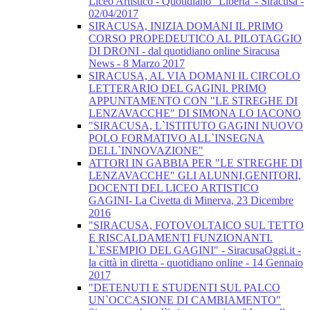
Liceo Artistico - Quotidiano "Libertà"- Siracusa -
02/04/2017
SIRACUSA, INIZIA DOMANI IL PRIMO
CORSO PROPEDEUTICO AL PILOTAGGIO
DI DRONI - dal quotidiano online Siracusa
News - 8 Marzo 2017
SIRACUSA, AL VIA DOMANI IL CIRCOLO
LETTERARIO DEL GAGINI. PRIMO
APPUNTAMENTO CON "LE STREGHE DI
LENZAVACCHE" DI SIMONA LO IACONO
"SIRACUSA, L`ISTITUTO GAGINI NUOVO
POLO FORMATIVO ALL`INSEGNA
DELL`INNOVAZIONE"
ATTORI IN GABBIA PER "LE STREGHE DI
LENZAVACCHE" GLI ALUNNI,GENITORI,
DOCENTI DEL LICEO ARTISTICO
GAGINI- La Civetta di Minerva, 23 Dicembre
2016
"SIRACUSA, FOTOVOLTAICO SUL TETTO
E RISCALDAMENTI FUNZIONANTI.
L`ESEMPIO DEL GAGINI" - SiracusaOggi.it -
la città in diretta - quotidiano online - 14 Gennaio
2017
"DETENUTI E STUDENTI SUL PALCO
UN`OCCASIONE DI CAMBIAMENTO"