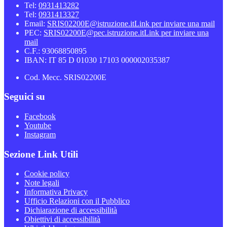
Tel:
0931413282
Tel:
0931413327
Email:
SRIS02200E@istruzione.it
Link per inviare una mail
PEC:
SRIS02200E@pec.istruzione.it
Link per inviare una
mail
C.F.: 93068850895
IBAN: IT 85 D 01030 17103 000002035387
Cod. Mecc. SRIS02200E
Seguici su
Facebook
Youtube
Instagram
Sezione Link Utili
Cookie policy
Note legali
Informativa Privacy
Ufficio Relazioni con il Pubblico
Dichiarazione di accessibilità
Obiettivi di accessibilità