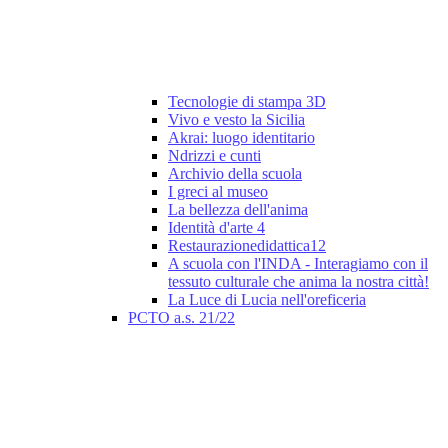
Tecnologie di stampa 3D
Vivo e vesto la Sicilia
Akrai: luogo identitario
Ndrizzi e cunti
Archivio della scuola
I greci al museo
La bellezza dell'anima
Identità d'arte 4
Restaurazionedidattica12
A scuola con l'INDA - Interagiamo con il
tessuto culturale che anima la nostra città!
La Luce di Lucia nell'oreficeria
PCTO a.s. 21/22