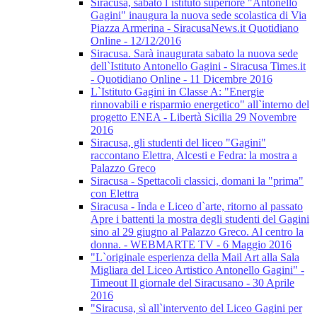
Siracusa, sabato l`istituto superiore "Antonello
Gagini" inaugura la nuova sede scolastica di Via
Piazza Armerina - SiracusaNews.it Quotidiano
Online - 12/12/2016
Siracusa. Sarà inaugurata sabato la nuova sede
dell`Istituto Antonello Gagini - Siracusa Times.it
- Quotidiano Online - 11 Dicembre 2016
L`Istituto Gagini in Classe A: "Energie
rinnovabili e risparmio energetico" all`interno del
progetto ENEA - Libertà Sicilia 29 Novembre
2016
Siracusa, gli studenti del liceo "Gagini"
raccontano Elettra, Alcesti e Fedra: la mostra a
Palazzo Greco
Siracusa - Spettacoli classici, domani la "prima"
con Elettra
Siracusa - Inda e Liceo d`arte, ritorno al passato
Apre i battenti la mostra degli studenti del Gagini
sino al 29 giugno al Palazzo Greco. Al centro la
donna. - WEBMARTE TV - 6 Maggio 2016
"L`originale esperienza della Mail Art alla Sala
Migliara del Liceo Artistico Antonello Gagini" -
Timeout Il giornale del Siracusano - 30 Aprile
2016
"Siracusa, sì all`intervento del Liceo Gagini per