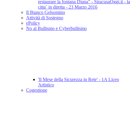
restaurare la fontana Diana" - SiracusaOggi.it - la
citta` in diretta - 23 Marzo 2016
Il Bianco Gelsomino
Attività di Sostegno
ePolicy
No al Bullismo e Cyberbullismo
'Il Mese della Sicurezza in Rete' - 1A Liceo
Artistico
Cogestione