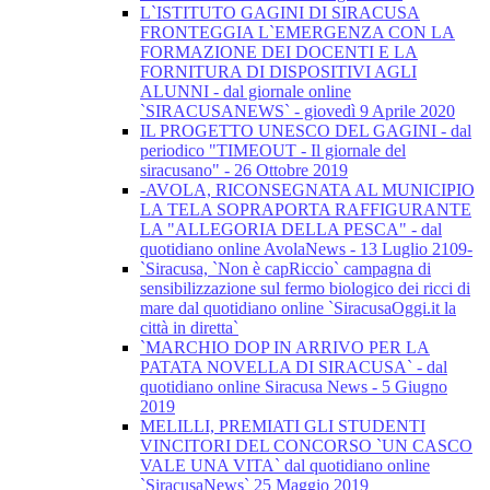
L`ISTITUTO GAGINI DI SIRACUSA
FRONTEGGIA L`EMERGENZA CON LA
FORMAZIONE DEI DOCENTI E LA
FORNITURA DI DISPOSITIVI AGLI
ALUNNI - dal giornale online
`SIRACUSANEWS` - giovedì 9 Aprile 2020
IL PROGETTO UNESCO DEL GAGINI - dal
periodico "TIMEOUT - Il giornale del
siracusano" - 26 Ottobre 2019
-AVOLA, RICONSEGNATA AL MUNICIPIO
LA TELA SOPRAPORTA RAFFIGURANTE
LA "ALLEGORIA DELLA PESCA" - dal
quotidiano online AvolaNews - 13 Luglio 2109-
`Siracusa, `Non è capRiccio` campagna di
sensibilizzazione sul fermo biologico dei ricci di
mare dal quotidiano online `SiracusaOggi.it la
città in diretta`
`MARCHIO DOP IN ARRIVO PER LA
PATATA NOVELLA DI SIRACUSA` - dal
quotidiano online Siracusa News - 5 Giugno
2019
MELILLI, PREMIATI GLI STUDENTI
VINCITORI DEL CONCORSO `UN CASCO
VALE UNA VITA` dal quotidiano online
`SiracusaNews` 25 Maggio 2019