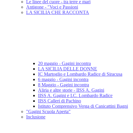
Le linee del cuore - tra terre e mari
Antigone - "Voci e Passioni
LA SICILIA CHE RACCONTA
20 maggio - Gagini incontra
LA SICILIA DELLE DONNE
IC Martoglio e Lombardo Radice di Siracusa
6 maggio - Gagini incontra
8 Maggio - Gagini incontra
Aliria e altre storie - IISS A. Gagini
IISS A. Gagini e I.C. Lombardo Radice
IISS Calleri di Pachino
Istituto Comprensivo Verga di Canicattini Bagni
"Gagini Scuola Aperta"
Inclusione