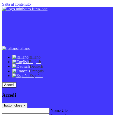
Salta al contenuto
Italiano
Italiano
English
Deutsch
Français
Español
Accedi
Accedi
button close
×
Nome Utente