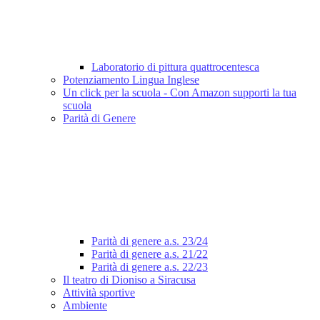
Laboratorio di pittura quattrocentesca
Potenziamento Lingua Inglese
Un click per la scuola - Con Amazon supporti la tua
scuola
Parità di Genere
Parità di genere a.s. 23/24
Parità di genere a.s. 21/22
Parità di genere a.s. 22/23
Il teatro di Dioniso a Siracusa
Attività sportive
Ambiente