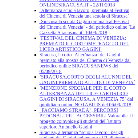
ONLINESIRACUSA.IT - 22/11/2018
`Alternanza scuola lavoro, premiata al Festival
del Cinema di Venezia una scuola di Siracusa`
`Siracusa la scuola Gagini premiata al Festival
del Cinema di Venezia` - dal periodico online `La
Gazzetta Siracusana.it` 10/09/2018
`FESTIVAL DEL CINEMA DI VENEZIA:
PREMIATO IL CORTOMETRAGGIO DEL
LICEO ARTISTICO GAGINI`
Siracusa, il corto `Alter/nanza` del Gagini
premiato alla mostra del Cinema di Venezia dal
periodico online SIRACUSANEWS del
05/09/2018
`SIRACUSA,CORTO DEGLI ALUNNI DEL
GAGINI PREMIATO AL LIDO DI VENEZIA`
`MENZIONE SPECIALE PER IL CORTO
ALTER/NANZA DEL LICEO ARTISTICO
GAGINI DI SIRACUSA, A VENEZIA 75` dal
quotidiano online NOTABILIS del 06/09/2018
"FACCIAMO STRADA", PERCORSI
PEDONALI PIU` ACCESSIBILI Valorabile. Il
progetto coinvolge gli studenti dell`istituto
superiore Antonello Gagini
Siracusa, alternanza "scuola-lavoro" per gli
studenti del Gagini nel reparto di Radioterapia