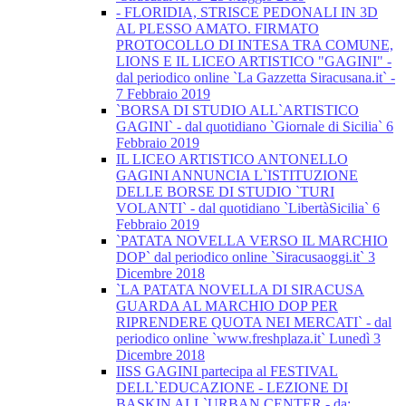
- FLORIDIA, STRISCE PEDONALI IN 3D
AL PLESSO AMATO. FIRMATO
PROTOCOLLO DI INTESA TRA COMUNE,
LIONS E IL LICEO ARTISTICO "GAGINI" -
dal periodico online `La Gazzetta Siracusana.it` -
7 Febbraio 2019
`BORSA DI STUDIO ALL`ARTISTICO
GAGINI` - dal quotidiano `Giornale di Sicilia` 6
Febbraio 2019
IL LICEO ARTISTICO ANTONELLO
GAGINI ANNUNCIA L`ISTITUZIONE
DELLE BORSE DI STUDIO `TURI
VOLANTI` - dal quotidiano `LibertàSicilia` 6
Febbraio 2019
`PATATA NOVELLA VERSO IL MARCHIO
DOP` dal periodico online `Siracusaoggi.it` 3
Dicembre 2018
`LA PATATA NOVELLA DI SIRACUSA
GUARDA AL MARCHIO DOP PER
RIPRENDERE QUOTA NEI MERCATI` - dal
periodico online `www.freshplaza.it` Lunedì 3
Dicembre 2018
IISS GAGINI partecipa al FESTIVAL
DELL`EDUCAZIONE - LEZIONE DI
BASKIN ALL`URBAN CENTER - da: