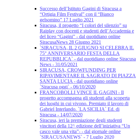
Successo dell’Istituto Gagini di Siracusa a
“Ortigia Film Festival” con il “Bianco
gelsomino” 17 Luglio 2021
Siracusa, il progetto “I colori del silenzio” su
Raiplay con docenti e studenti dell’Accademia e
del liceo “Gagini” - dal quotidiano online
SiracusaNews 28 Giugno 2021
`SIRACUSA, IL 2 GIUGNO SI CELEBRA IL
75° ANNIVERSARIO FESTA DELLA
REPUBBLICA` - dal quotidiano online Siracusa
News - 31/05/2021
SIRACUSA, CROWFUNDING PER
RIPAVIMENTARE IL SAGRATO DI PIAZZA
SANTA LUCIA - dal quotidiano online
`Siracusa oggi` - 06/10/2020
FRANCOBOLLI VINCE IL GAGINI - Il
progetto accompagna gli studenti alla scoperta
dei luoghi in cui vivono. Premiato il lavoro di
Gabriel Interlando. `LA SICILIA` Ed. di
Siracusa - 14/07/2020
Siracusa, ieri la premiazione degli studenti
vincitori della 12^ edizione dell’iniziativa “Un
casco vale una vita”- - dal giornale online
`SIRACUSANEWS` - 7 Luglio 2020