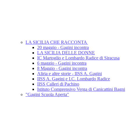
LA SICILIA CHE RACCONTA
20 maggio - Gagini incontra
LA SICILIA DELLE DONNE
IC Martoglio e Lombardo Radice di Siracusa
6 maggio - Gagini incontra
8 Maggio - Gagini incontra
Aliria e altre storie - IISS A. Gagini
IISS A. Gagini e I.C. Lombardo Radice
IISS Calleri di Pachino
Istituto Comprensivo Verga di Canicattini Bagni
"Gagini Scuola Aperta"