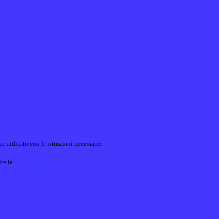
o indicato con le istruzioni necessarie.
ite la
Login Spaggiari