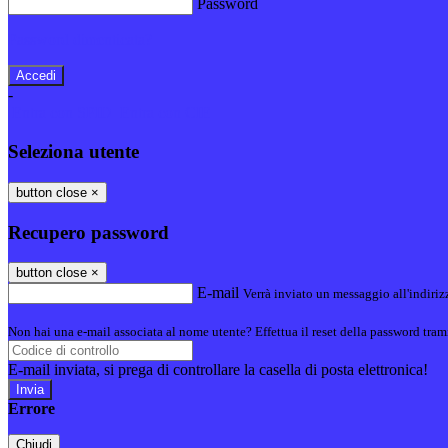
Password
Password dimenticata?
-
Entra con SPID
Entra con CIE
Seleziona utente
button close
×
Recupero password
button close
×
E-mail
Verrà inviato un messaggio all'indirizz
Non hai una e-mail associata al nome utente? Effettua il reset della password tram
E-mail inviata, si prega di controllare la casella di posta elettronica!
Errore
Chiudi