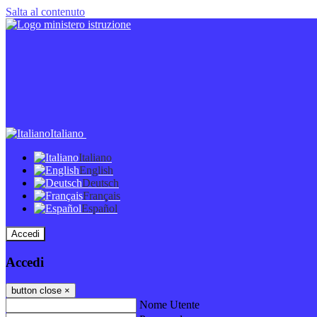
Salta al contenuto
Italiano
Italiano
English
Deutsch
Français
Español
Accedi
Accedi
button close
×
Nome Utente