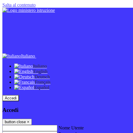
Salta al contenuto
Italiano
Italiano
English
Deutsch
Français
Español
Accedi
Accedi
button close
×
Nome Utente