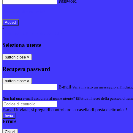
Password
Password dimenticata?
-
Entra con SPID
Entra con CIE
Seleziona utente
button close
×
Recupero password
button close
×
E-mail
Verrà inviato un messaggio all'indirizz
Non hai una e-mail associata al nome utente? Effettua il reset della password tram
E-mail inviata, si prega di controllare la casella di posta elettronica!
Errore
Chiudi