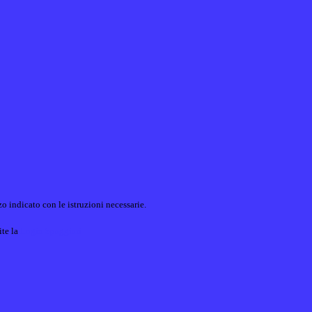
o indicato con le istruzioni necessarie.
ite la
Login Spaggiari