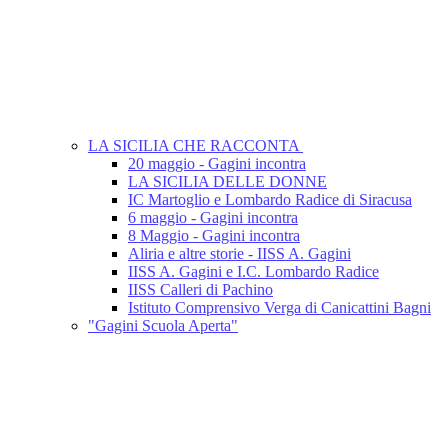
LA SICILIA CHE RACCONTA
20 maggio - Gagini incontra
LA SICILIA DELLE DONNE
IC Martoglio e Lombardo Radice di Siracusa
6 maggio - Gagini incontra
8 Maggio - Gagini incontra
Aliria e altre storie - IISS A. Gagini
IISS A. Gagini e I.C. Lombardo Radice
IISS Calleri di Pachino
Istituto Comprensivo Verga di Canicattini Bagni
"Gagini Scuola Aperta"