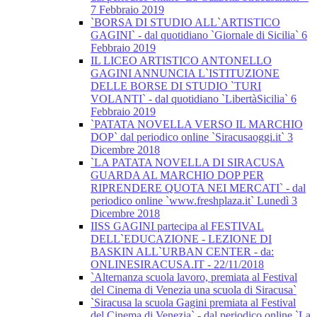
7 Febbraio 2019
`BORSA DI STUDIO ALL`ARTISTICO
GAGINI` - dal quotidiano `Giornale di Sicilia` 6
Febbraio 2019
IL LICEO ARTISTICO ANTONELLO
GAGINI ANNUNCIA L`ISTITUZIONE
DELLE BORSE DI STUDIO `TURI
VOLANTI` - dal quotidiano `LibertàSicilia` 6
Febbraio 2019
`PATATA NOVELLA VERSO IL MARCHIO
DOP` dal periodico online `Siracusaoggi.it` 3
Dicembre 2018
`LA PATATA NOVELLA DI SIRACUSA
GUARDA AL MARCHIO DOP PER
RIPRENDERE QUOTA NEI MERCATI` - dal
periodico online `www.freshplaza.it` Lunedì 3
Dicembre 2018
IISS GAGINI partecipa al FESTIVAL
DELL`EDUCAZIONE - LEZIONE DI
BASKIN ALL`URBAN CENTER - da:
ONLINESIRACUSA.IT - 22/11/2018
`Alternanza scuola lavoro, premiata al Festival
del Cinema di Venezia una scuola di Siracusa`
`Siracusa la scuola Gagini premiata al Festival
del Cinema di Venezia` - dal periodico online `La