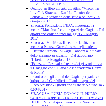
LOVE. A SIRACUSA
Quando un libro diventa didattica: "Vincent in
Love". A Siracusa - Da: "La Tecnica della
Scuola - Il quotidiano della scuola online" - 14
Giugno 2017
Siracusa. Fondazione INDA, inaugurata la
mostra "Manifesta" con i ragazzi del Gagini - Dal
quotidiano online SiracusaOggi.it - 5 Maggio
2017
Siracusa. "Manifesta. Il Teatro e la città", in
mostra a Palazzo Greco l`estro degli studenti.
L`Istituto "Antonello Gagini" ancora alla ribalta
dello scenario siracusano - Dal quotidiano
"Libertà" - 3 Maggio 2017
"Palazzolo. Festival del teatro dei giovani, al via
il 6 maggio con il Platone e l’Accademia Danza
di Roma".
Incontro con gli alunni del Gagini per parlare di
ludopatia - I Carabilieri nell`aula magna del
Liceo Artistico - Quotidiano "Libertà"- Siracusa -
02/04/2017
SIRACUSA, INIZIA DOMANI IL PRIMO
CORSO PROPEDEUTICO AL PILOTAGGIO
DI DRONI - dal quotidiano online Siracusa