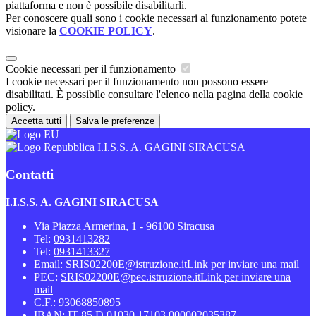
piattaforma e non è possibile disabilitarli.
Per conoscere quali sono i cookie necessari al funzionamento potete
visionare la
COOKIE POLICY
.
Cookie necessari per il funzionamento
I cookie necessari per il funzionamento non possono essere
disabilitati. È possibile consultare l'elenco nella pagina della cookie
policy.
Accetta tutti
Salva le preferenze
I.I.S.S. A. GAGINI SIRACUSA
Contatti
I.I.S.S. A. GAGINI SIRACUSA
Via Piazza Armerina, 1 - 96100 Siracusa
Tel:
0931413282
Tel:
0931413327
Email:
SRIS02200E@istruzione.it
Link per inviare una mail
PEC:
SRIS02200E@pec.istruzione.it
Link per inviare una
mail
C.F.: 93068850895
IBAN: IT 85 D 01030 17103 000002035387