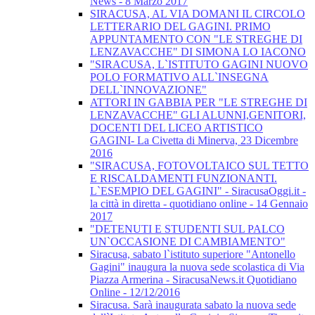
News - 8 Marzo 2017
SIRACUSA, AL VIA DOMANI IL CIRCOLO
LETTERARIO DEL GAGINI. PRIMO
APPUNTAMENTO CON "LE STREGHE DI
LENZAVACCHE" DI SIMONA LO IACONO
"SIRACUSA, L`ISTITUTO GAGINI NUOVO
POLO FORMATIVO ALL`INSEGNA
DELL`INNOVAZIONE"
ATTORI IN GABBIA PER "LE STREGHE DI
LENZAVACCHE" GLI ALUNNI,GENITORI,
DOCENTI DEL LICEO ARTISTICO
GAGINI- La Civetta di Minerva, 23 Dicembre
2016
"SIRACUSA, FOTOVOLTAICO SUL TETTO
E RISCALDAMENTI FUNZIONANTI.
L`ESEMPIO DEL GAGINI" - SiracusaOggi.it -
la città in diretta - quotidiano online - 14 Gennaio
2017
"DETENUTI E STUDENTI SUL PALCO
UN`OCCASIONE DI CAMBIAMENTO"
Siracusa, sabato l`istituto superiore "Antonello
Gagini" inaugura la nuova sede scolastica di Via
Piazza Armerina - SiracusaNews.it Quotidiano
Online - 12/12/2016
Siracusa. Sarà inaugurata sabato la nuova sede