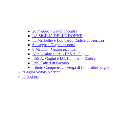
20 maggio - Gagini incontra
LA SICILIA DELLE DONNE
IC Martoglio e Lombardo Radice di Siracusa
6 maggio - Gagini incontra
8 Maggio - Gagini incontra
Aliria e altre storie - IISS A. Gagini
IISS A. Gagini e I.C. Lombardo Radice
IISS Calleri di Pachino
Istituto Comprensivo Verga di Canicattini Bagni
"Gagini Scuola Aperta"
Inclusione