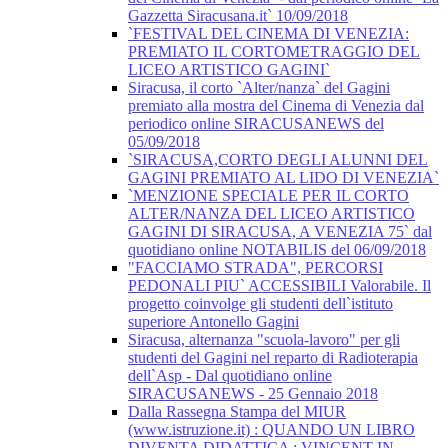
Gazzetta Siracusana.it` 10/09/2018
`FESTIVAL DEL CINEMA DI VENEZIA:
PREMIATO IL CORTOMETRAGGIO DEL
LICEO ARTISTICO GAGINI`
Siracusa, il corto `Alter/nanza` del Gagini
premiato alla mostra del Cinema di Venezia dal
periodico online SIRACUSANEWS del
05/09/2018
`SIRACUSA,CORTO DEGLI ALUNNI DEL
GAGINI PREMIATO AL LIDO DI VENEZIA`
`MENZIONE SPECIALE PER IL CORTO
ALTER/NANZA DEL LICEO ARTISTICO
GAGINI DI SIRACUSA, A VENEZIA 75` dal
quotidiano online NOTABILIS del 06/09/2018
"FACCIAMO STRADA", PERCORSI
PEDONALI PIU` ACCESSIBILI Valorabile. Il
progetto coinvolge gli studenti dell`istituto
superiore Antonello Gagini
Siracusa, alternanza "scuola-lavoro" per gli
studenti del Gagini nel reparto di Radioterapia
dell`Asp - Dal quotidiano online
SIRACUSANEWS - 25 Gennaio 2018
Dalla Rassegna Stampa del MIUR
(www.istruzione.it) : QUANDO UN LIBRO
DIVENTA DIDATTICA : VINCENT IN