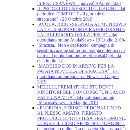
`SIRACUSANEWS` - giovedì 9 Aprile 2020
IL PROGETTO UNESCO DEL GAGINI - dal
periodico "TIMEOUT - Il giornale del
siracusano" - 26 Ottobre 2019
-AVOLA, RICONSEGNATA AL MUNICIPIO
LA TELA SOPRAPORTA RAFFIGURANTE
LA "ALLEGORIA DELLA PESCA" - dal
quotidiano online AvolaNews - 13 Luglio 2109-
`Siracusa, `Non è capRiccio` campagna di
sensibilizzazione sul fermo biologico dei ricci di
mare dal quotidiano online `SiracusaOggi.it la
città in diretta`
`MARCHIO DOP IN ARRIVO PER LA
PATATA NOVELLA DI SIRACUSA` - dal
quotidiano online Siracusa News - 5 Giugno
2019
MELILLI, PREMIATI GLI STUDENTI
VINCITORI DEL CONCORSO `UN CASCO
VALE UNA VITA` dal quotidiano online
`SiracusaNews` 25 Maggio 2019
- FLORIDIA, STRISCE PEDONALI IN 3D
AL PLESSO AMATO. FIRMATO
PROTOCOLLO DI INTESA TRA COMUNE,
LIONS E IL LICEO ARTISTICO "GAGINI" -
dal periodico online `La Gazzetta Siracusana.it` -