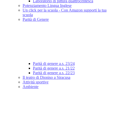
Laboratorio di pittura quattrocentesca
Potenziamento Lingua Inglese
Un click per la scuola - Con Amazon supporti la tua
scuola
Parità di Genere
Parità di genere a.s. 23/24
Parità di genere a.s. 21/22
Parità di genere a.s. 22/23
Il teatro di Dioniso a Siracusa
Attività sportive
Ambiente