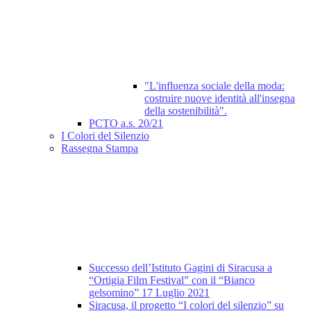
"L'influenza sociale della moda:
costruire nuove identità all'insegna
della sostenibilità".
PCTO a.s. 20/21
I Colori del Silenzio
Rassegna Stampa
Successo dell’Istituto Gagini di Siracusa a
“Ortigia Film Festival” con il “Bianco
gelsomino” 17 Luglio 2021
Siracusa, il progetto “I colori del silenzio” su