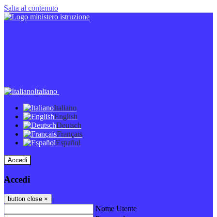
Salta al contenuto
Italiano
Italiano
English
Deutsch
Français
Español
Accedi
Accedi
button close
×
Nome Utente