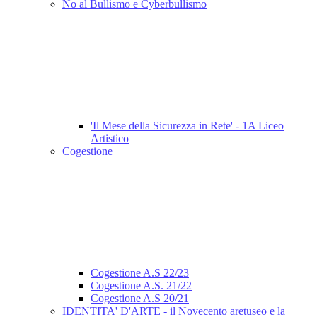
No al Bullismo e Cyberbullismo
'Il Mese della Sicurezza in Rete' - 1A Liceo
Artistico
Cogestione
Cogestione A.S 22/23
Cogestione A.S. 21/22
Cogestione A.S 20/21
IDENTITA' D'ARTE - il Novecento aretuseo e la