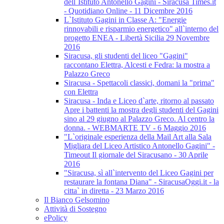
dell`Istituto Antonello Gagini - Siracusa Times.it
- Quotidiano Online - 11 Dicembre 2016
L`Istituto Gagini in Classe A: "Energie
rinnovabili e risparmio energetico" all`interno del
progetto ENEA - Libertà Sicilia 29 Novembre
2016
Siracusa, gli studenti del liceo "Gagini"
raccontano Elettra, Alcesti e Fedra: la mostra a
Palazzo Greco
Siracusa - Spettacoli classici, domani la "prima"
con Elettra
Siracusa - Inda e Liceo d`arte, ritorno al passato
Apre i battenti la mostra degli studenti del Gagini
sino al 29 giugno al Palazzo Greco. Al centro la
donna. - WEBMARTE TV - 6 Maggio 2016
"L`originale esperienza della Mail Art alla Sala
Migliara del Liceo Artistico Antonello Gagini" -
Timeout Il giornale del Siracusano - 30 Aprile
2016
"Siracusa, sì all`intervento del Liceo Gagini per
restaurare la fontana Diana" - SiracusaOggi.it - la
citta` in diretta - 23 Marzo 2016
Il Bianco Gelsomino
Attività di Sostegno
ePolicy