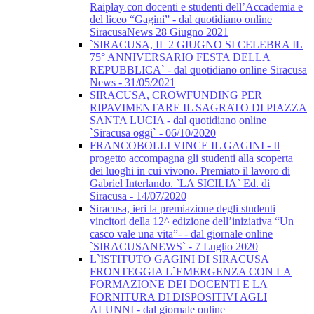
Raiplay con docenti e studenti dell’Accademia e
del liceo “Gagini” - dal quotidiano online
SiracusaNews 28 Giugno 2021
`SIRACUSA, IL 2 GIUGNO SI CELEBRA IL
75° ANNIVERSARIO FESTA DELLA
REPUBBLICA` - dal quotidiano online Siracusa
News - 31/05/2021
SIRACUSA, CROWFUNDING PER
RIPAVIMENTARE IL SAGRATO DI PIAZZA
SANTA LUCIA - dal quotidiano online
`Siracusa oggi` - 06/10/2020
FRANCOBOLLI VINCE IL GAGINI - Il
progetto accompagna gli studenti alla scoperta
dei luoghi in cui vivono. Premiato il lavoro di
Gabriel Interlando. `LA SICILIA` Ed. di
Siracusa - 14/07/2020
Siracusa, ieri la premiazione degli studenti
vincitori della 12^ edizione dell’iniziativa “Un
casco vale una vita”- - dal giornale online
`SIRACUSANEWS` - 7 Luglio 2020
L`ISTITUTO GAGINI DI SIRACUSA
FRONTEGGIA L`EMERGENZA CON LA
FORMAZIONE DEI DOCENTI E LA
FORNITURA DI DISPOSITIVI AGLI
ALUNNI - dal giornale online