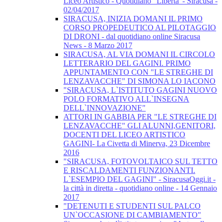
Liceo Artistico - Quotidiano "Libertà"- Siracusa -
02/04/2017
SIRACUSA, INIZIA DOMANI IL PRIMO
CORSO PROPEDEUTICO AL PILOTAGGIO
DI DRONI - dal quotidiano online Siracusa
News - 8 Marzo 2017
SIRACUSA, AL VIA DOMANI IL CIRCOLO
LETTERARIO DEL GAGINI. PRIMO
APPUNTAMENTO CON "LE STREGHE DI
LENZAVACCHE" DI SIMONA LO IACONO
"SIRACUSA, L`ISTITUTO GAGINI NUOVO
POLO FORMATIVO ALL`INSEGNA
DELL`INNOVAZIONE"
ATTORI IN GABBIA PER "LE STREGHE DI
LENZAVACCHE" GLI ALUNNI,GENITORI,
DOCENTI DEL LICEO ARTISTICO
GAGINI- La Civetta di Minerva, 23 Dicembre
2016
"SIRACUSA, FOTOVOLTAICO SUL TETTO
E RISCALDAMENTI FUNZIONANTI.
L`ESEMPIO DEL GAGINI" - SiracusaOggi.it -
la città in diretta - quotidiano online - 14 Gennaio
2017
"DETENUTI E STUDENTI SUL PALCO
UN`OCCASIONE DI CAMBIAMENTO"