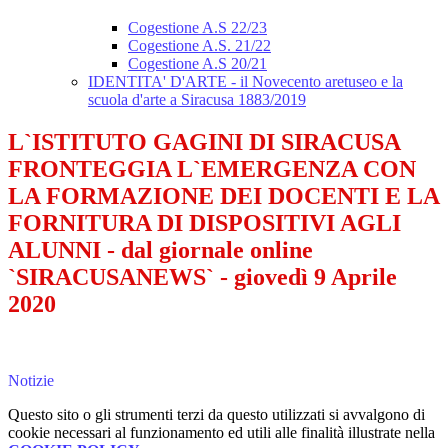
Cogestione A.S 22/23
Cogestione A.S. 21/22
Cogestione A.S 20/21
IDENTITA' D'ARTE - il Novecento aretuseo e la
scuola d'arte a Siracusa 1883/2019
L`ISTITUTO GAGINI DI SIRACUSA
FRONTEGGIA L`EMERGENZA CON
LA FORMAZIONE DEI DOCENTI E LA
FORNITURA DI DISPOSITIVI AGLI
ALUNNI - dal giornale online
`SIRACUSANEWS` - giovedì 9 Aprile
2020
Notizie
Questo sito o gli strumenti terzi da questo utilizzati si avvalgono di
cookie necessari al funzionamento ed utili alle finalità illustrate nella