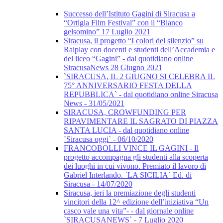
Successo dell’Istituto Gagini di Siracusa a
“Ortigia Film Festival” con il “Bianco
gelsomino” 17 Luglio 2021
Siracusa, il progetto “I colori del silenzio” su
Raiplay con docenti e studenti dell’Accademia e
del liceo “Gagini” - dal quotidiano online
SiracusaNews 28 Giugno 2021
`SIRACUSA, IL 2 GIUGNO SI CELEBRA IL
75° ANNIVERSARIO FESTA DELLA
REPUBBLICA` - dal quotidiano online Siracusa
News - 31/05/2021
SIRACUSA, CROWFUNDING PER
RIPAVIMENTARE IL SAGRATO DI PIAZZA
SANTA LUCIA - dal quotidiano online
`Siracusa oggi` - 06/10/2020
FRANCOBOLLI VINCE IL GAGINI - Il
progetto accompagna gli studenti alla scoperta
dei luoghi in cui vivono. Premiato il lavoro di
Gabriel Interlando. `LA SICILIA` Ed. di
Siracusa - 14/07/2020
Siracusa, ieri la premiazione degli studenti
vincitori della 12^ edizione dell’iniziativa “Un
casco vale una vita”- - dal giornale online
`SIRACUSANEWS` - 7 Luglio 2020