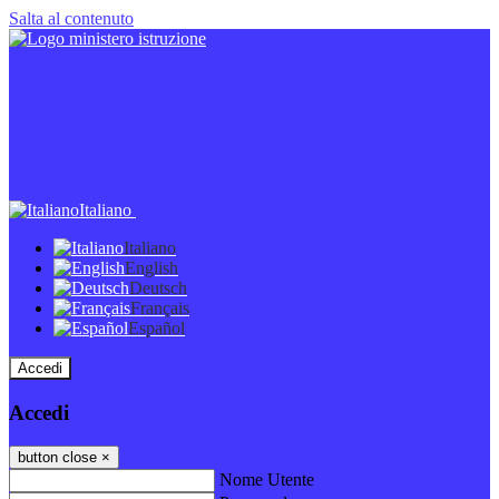
Salta al contenuto
Italiano
Italiano
English
Deutsch
Français
Español
Accedi
Accedi
button close
×
Nome Utente