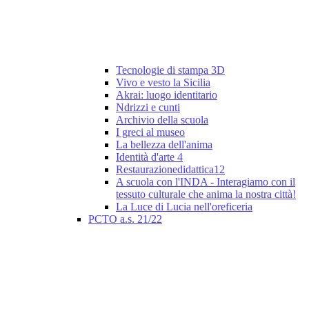
Tecnologie di stampa 3D
Vivo e vesto la Sicilia
Akrai: luogo identitario
Ndrizzi e cunti
Archivio della scuola
I greci al museo
La bellezza dell'anima
Identità d'arte 4
Restaurazionedidattica12
A scuola con l'INDA - Interagiamo con il
tessuto culturale che anima la nostra città!
La Luce di Lucia nell'oreficeria
PCTO a.s. 21/22