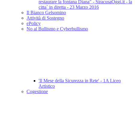
restaurare la fontana Diana" - SiracusaOggi.it - la
citta` in diretta - 23 Marzo 2016
Il Bianco Gelsomino
Attività di Sostegno
ePolicy
No al Bullismo e Cyberbullismo
'Il Mese della Sicurezza in Rete' - 1A Liceo
Artistico
Cogestione