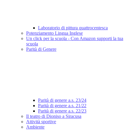
Laboratorio di pittura quattrocentesca
Potenziamento Lingua Inglese
Un click per la scuola - Con Amazon supporti la tua
scuola
Parità di Genere
Parità di genere a.s. 23/24
Parità di genere a.s. 21/22
Parità di genere a.s. 22/23
Il teatro di Dioniso a Siracusa
Attività sportive
Ambiente