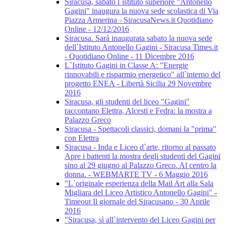
Siracusa, sabato l`istituto superiore "Antonello
Gagini" inaugura la nuova sede scolastica di Via
Piazza Armerina - SiracusaNews.it Quotidiano
Online - 12/12/2016
Siracusa. Sarà inaugurata sabato la nuova sede
dell`Istituto Antonello Gagini - Siracusa Times.it
- Quotidiano Online - 11 Dicembre 2016
L`Istituto Gagini in Classe A: "Energie
rinnovabili e risparmio energetico" all`interno del
progetto ENEA - Libertà Sicilia 29 Novembre
2016
Siracusa, gli studenti del liceo "Gagini"
raccontano Elettra, Alcesti e Fedra: la mostra a
Palazzo Greco
Siracusa - Spettacoli classici, domani la "prima"
con Elettra
Siracusa - Inda e Liceo d`arte, ritorno al passato
Apre i battenti la mostra degli studenti del Gagini
sino al 29 giugno al Palazzo Greco. Al centro la
donna. - WEBMARTE TV - 6 Maggio 2016
"L`originale esperienza della Mail Art alla Sala
Migliara del Liceo Artistico Antonello Gagini" -
Timeout Il giornale del Siracusano - 30 Aprile
2016
"Siracusa, sì all`intervento del Liceo Gagini per