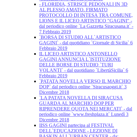
- FLORIDIA, STRISCE PEDONALI IN 3D
AL PLESSO AMATO. FIRMATO
PROTOCOLLO DI INTESA TRA COMUNE,
LIONS E IL LICEO ARTISTICO "GAGINI" -
dal periodico online `La Gazzetta Siracusana.it` -
7 Febbraio 2019
`BORSA DI STUDIO ALL`ARTISTICO
GAGINI` - dal quotidiano `Giornale di Sicilia` 6
Febbraio 2019
IL LICEO ARTISTICO ANTONELLO
GAGINI ANNUNCIA L`ISTITUZIONE
DELLE BORSE DI STUDIO `TURI
VOLANTI` - dal quotidiano `LibertàSicilia` 6
Febbraio 2019
`PATATA NOVELLA VERSO IL MARCHIO
DOP` dal periodico online `Siracusaoggi.it` 3
Dicembre 2018
`LA PATATA NOVELLA DI SIRACUSA
GUARDA AL MARCHIO DOP PER
RIPRENDERE QUOTA NEI MERCATI` - dal
periodico online `www.freshplaza.it` Lunedì 3
Dicembre 2018
IISS GAGINI partecipa al FESTIVAL
DELL`EDUCAZIONE - LEZIONE DI
BASKIN ALL`URBAN CENTER - da: