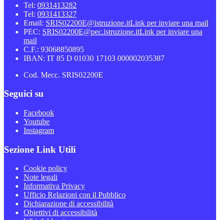
Tel:
0931413282
Tel:
0931413327
Email:
SRIS02200E@istruzione.it
Link per inviare una mail
PEC:
SRIS02200E@pec.istruzione.it
Link per inviare una
mail
C.F.: 93068850895
IBAN: IT 85 D 01030 17103 000002035387
Cod. Mecc. SRIS02200E
Seguici su
Facebook
Youtube
Instagram
Sezione Link Utili
Cookie policy
Note legali
Informativa Privacy
Ufficio Relazioni con il Pubblico
Dichiarazione di accessibilità
Obiettivi di accessibilità