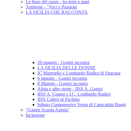
Le linee del cuore - tra terre e mari
Antigone - "Voci e Passioni
LA SICILIA CHE RACCONTA
20 maggio - Gagini incontra
LA SICILIA DELLE DONNE
IC Martoglio e Lombardo Radice di Siracusa
6 maggio - Gagini incontra
8 Maggio - Gagini incontra
Aliria e altre storie - IISS A. Gagini
IISS A. Gagini e I.C. Lombardo Radice
IISS Calleri di Pachino
Istituto Comprensivo Verga di Canicattini Bagni
"Gagini Scuola Aperta"
Inclusione