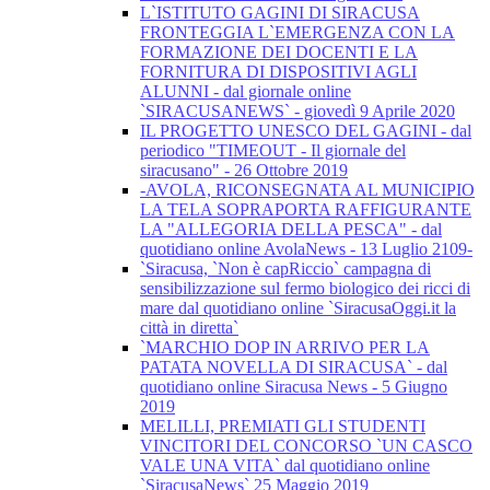
L`ISTITUTO GAGINI DI SIRACUSA
FRONTEGGIA L`EMERGENZA CON LA
FORMAZIONE DEI DOCENTI E LA
FORNITURA DI DISPOSITIVI AGLI
ALUNNI - dal giornale online
`SIRACUSANEWS` - giovedì 9 Aprile 2020
IL PROGETTO UNESCO DEL GAGINI - dal
periodico "TIMEOUT - Il giornale del
siracusano" - 26 Ottobre 2019
-AVOLA, RICONSEGNATA AL MUNICIPIO
LA TELA SOPRAPORTA RAFFIGURANTE
LA "ALLEGORIA DELLA PESCA" - dal
quotidiano online AvolaNews - 13 Luglio 2109-
`Siracusa, `Non è capRiccio` campagna di
sensibilizzazione sul fermo biologico dei ricci di
mare dal quotidiano online `SiracusaOggi.it la
città in diretta`
`MARCHIO DOP IN ARRIVO PER LA
PATATA NOVELLA DI SIRACUSA` - dal
quotidiano online Siracusa News - 5 Giugno
2019
MELILLI, PREMIATI GLI STUDENTI
VINCITORI DEL CONCORSO `UN CASCO
VALE UNA VITA` dal quotidiano online
`SiracusaNews` 25 Maggio 2019