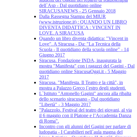
dell`Asp - Dal quotidiano online
SIRACUSANEWS - 25 Gennaio 2018
Dalla Rassegna Stampa del MIUR
(www.istruzione.it) : QUANDO UN LIBRO
DIVENTA DIDATTICA : VINCENT IN
LOVE. A SIRACUSA
Quando un libro diventa didattica: "Vincent in
Love". A Siracusa - Da: "La Tecnica della
Scuola - Il quotidiano della scuola online" - 14
Giugno 2017
Siracusa. Fondazione INDA, inaugurata la
mostra "Manifesta" con i ragazzi del Gagini - Dal
quotidiano online SiracusaOggi.it - 5 Maggio
2017
Siracusa. "Manifesta. Il Teatro e la città", in
mostra a Palazzo Greco l`estro degli studenti.
L`Istituto "Antonello Gagini" ancora alla ribalta
dello scenario siracusano - Dal quotidiano
"Libertà" - 3 Maggio 2017
"Palazzolo. Festival del teatro dei giovani, al via
il 6 maggio con il Platone e l’Accademia Danza
di Roma".
Incontro con gli alunni del Gagini per parlare di
ludopatia - I Carabilieri nell`aula magna del