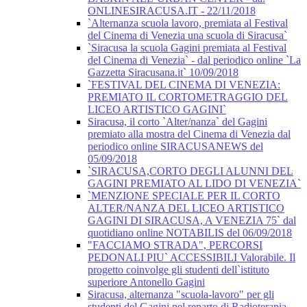
ONLINESIRACUSA.IT - 22/11/2018
`Alternanza scuola lavoro, premiata al Festival
del Cinema di Venezia una scuola di Siracusa`
`Siracusa la scuola Gagini premiata al Festival
del Cinema di Venezia` - dal periodico online `La
Gazzetta Siracusana.it` 10/09/2018
`FESTIVAL DEL CINEMA DI VENEZIA:
PREMIATO IL CORTOMETRAGGIO DEL
LICEO ARTISTICO GAGINI`
Siracusa, il corto `Alter/nanza` del Gagini
premiato alla mostra del Cinema di Venezia dal
periodico online SIRACUSANEWS del
05/09/2018
`SIRACUSA,CORTO DEGLI ALUNNI DEL
GAGINI PREMIATO AL LIDO DI VENEZIA`
`MENZIONE SPECIALE PER IL CORTO
ALTER/NANZA DEL LICEO ARTISTICO
GAGINI DI SIRACUSA, A VENEZIA 75` dal
quotidiano online NOTABILIS del 06/09/2018
"FACCIAMO STRADA", PERCORSI
PEDONALI PIU` ACCESSIBILI Valorabile. Il
progetto coinvolge gli studenti dell`istituto
superiore Antonello Gagini
Siracusa, alternanza "scuola-lavoro" per gli
studenti del Gagini nel reparto di Radioterapia