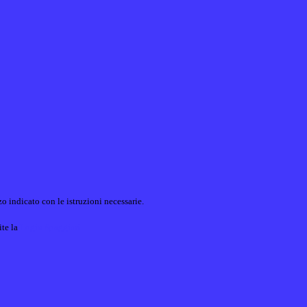
o indicato con le istruzioni necessarie.
ite la
Login Spaggiari