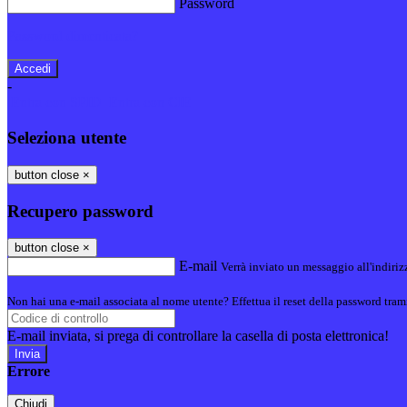
Password
Password dimenticata?
-
Entra con SPID
Entra con CIE
Seleziona utente
button close
×
Recupero password
button close
×
E-mail
Verrà inviato un messaggio all'indirizz
Non hai una e-mail associata al nome utente? Effettua il reset della password tram
E-mail inviata, si prega di controllare la casella di posta elettronica!
Errore
Chiudi