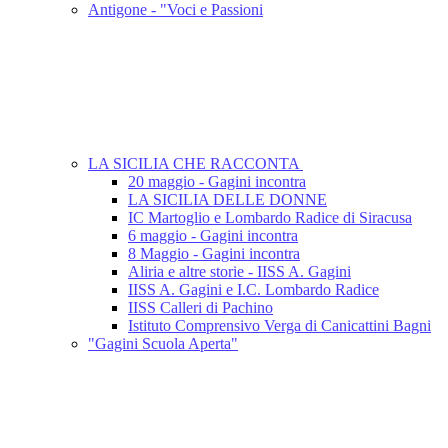
Antigone - "Voci e Passioni
LA SICILIA CHE RACCONTA
20 maggio - Gagini incontra
LA SICILIA DELLE DONNE
IC Martoglio e Lombardo Radice di Siracusa
6 maggio - Gagini incontra
8 Maggio - Gagini incontra
Aliria e altre storie - IISS A. Gagini
IISS A. Gagini e I.C. Lombardo Radice
IISS Calleri di Pachino
Istituto Comprensivo Verga di Canicattini Bagni
"Gagini Scuola Aperta"