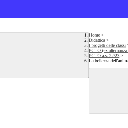
Home
>
Didattica
>
I progetti delle classi
PCTO (ex alternanza 
PCTO a.s. 22/23
>
La bellezza dell'anim