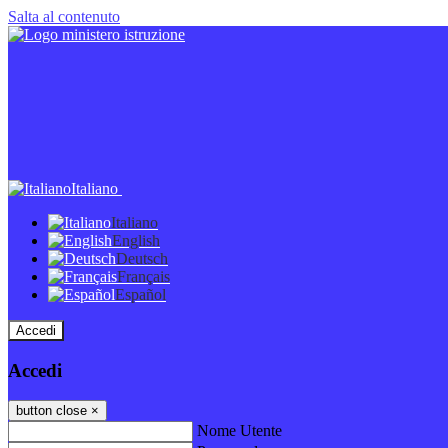
Salta al contenuto
Italiano
Italiano
English
Deutsch
Français
Español
Accedi
Accedi
button close
×
Nome Utente