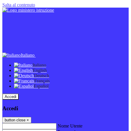
Salta al contenuto
Italiano
Italiano
English
Deutsch
Français
Español
Accedi
Accedi
button close
×
Nome Utente