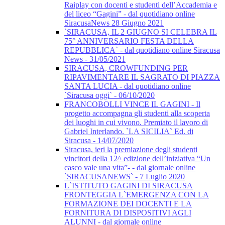
Raiplay con docenti e studenti dell’Accademia e
del liceo “Gagini” - dal quotidiano online
SiracusaNews 28 Giugno 2021
`SIRACUSA, IL 2 GIUGNO SI CELEBRA IL
75° ANNIVERSARIO FESTA DELLA
REPUBBLICA` - dal quotidiano online Siracusa
News - 31/05/2021
SIRACUSA, CROWFUNDING PER
RIPAVIMENTARE IL SAGRATO DI PIAZZA
SANTA LUCIA - dal quotidiano online
`Siracusa oggi` - 06/10/2020
FRANCOBOLLI VINCE IL GAGINI - Il
progetto accompagna gli studenti alla scoperta
dei luoghi in cui vivono. Premiato il lavoro di
Gabriel Interlando. `LA SICILIA` Ed. di
Siracusa - 14/07/2020
Siracusa, ieri la premiazione degli studenti
vincitori della 12^ edizione dell’iniziativa “Un
casco vale una vita”- - dal giornale online
`SIRACUSANEWS` - 7 Luglio 2020
L`ISTITUTO GAGINI DI SIRACUSA
FRONTEGGIA L`EMERGENZA CON LA
FORMAZIONE DEI DOCENTI E LA
FORNITURA DI DISPOSITIVI AGLI
ALUNNI - dal giornale online