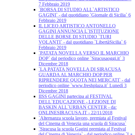
7 Febbraio 2019
`BORSA DI STUDIO ALL`ARTISTICO
GAGINI` - dal quotidiano `Giornale di Sicilia` 6
Febbraio 2019
IL LICEO ARTISTICO ANTONELLO
GAGINI ANNUNCIA L`ISTITUZIONE
DELLE BORSE DI STUDIO `TURI
VOLANTI` - dal quotidiano `LibertàSicilia` 6
Febbraio 2019
`PATATA NOVELLA VERSO IL MARCHIO
DOP` dal periodico online `Siracusaoggi.it` 3
Dicembre 2018
`LA PATATA NOVELLA DI SIRACUSA
GUARDA AL MARCHIO DOP PER
RIPRENDERE QUOTA NEI MERCATI` - dal
periodico online `www.freshplaza.it` Lunedì 3
Dicembre 2018
IISS GAGINI partecipa al FESTIVAL
DELL`EDUCAZIONE - LEZIONE DI
BASKIN ALL`URBAN CENTER - da:
ONLINESIRACUSA.IT - 22/11/2018
`Alternanza scuola lavoro, premiata al Festival
del Cinema di Venezia una scuola di Siracusa`
`Siracusa la scuola Gagini premiata al Festival
del Cinema di Venezia` - dal periodico online `La