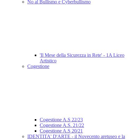
No al Bullismo e Cyberbullismo
'Il Mese della Sicurezza in Rete' - 1A Liceo
Artistico
Cogestione
Cogestione A.S 22/23
Cogestione A.S. 21/22
Cogestione A.S 20/21
IDENTITA' D'ARTE - il Novecento aretuseo e la