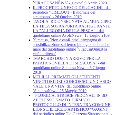
`SIRACUSANEWS` - giovedì 9 Aprile 2020
IL PROGETTO UNESCO DEL GAGINI - dal
periodico "TIMEOUT - Il giornale del
siracusano" - 26 Ottobre 2019
-AVOLA, RICONSEGNATA AL MUNICIPIO
LA TELA SOPRAPORTA RAFFIGURANTE
LA "ALLEGORIA DELLA PESCA" - dal
quotidiano online AvolaNews - 13 Luglio 2109-
`Siracusa, `Non è capRiccio` campagna di
sensibilizzazione sul fermo biologico dei ricci di
mare dal quotidiano online `SiracusaOggi.it la
città in diretta`
`MARCHIO DOP IN ARRIVO PER LA
PATATA NOVELLA DI SIRACUSA` - dal
quotidiano online Siracusa News - 5 Giugno
2019
MELILLI, PREMIATI GLI STUDENTI
VINCITORI DEL CONCORSO `UN CASCO
VALE UNA VITA` dal quotidiano online
`SiracusaNews` 25 Maggio 2019
- FLORIDIA, STRISCE PEDONALI IN 3D
AL PLESSO AMATO. FIRMATO
PROTOCOLLO DI INTESA TRA COMUNE,
LIONS E IL LICEO ARTISTICO "GAGINI" -
dal periodico online `La Gazzetta Siracusana.it` -