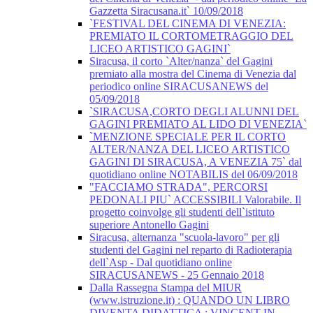
Gazzetta Siracusana.it` 10/09/2018
`FESTIVAL DEL CINEMA DI VENEZIA:
PREMIATO IL CORTOMETRAGGIO DEL
LICEO ARTISTICO GAGINI`
Siracusa, il corto `Alter/nanza` del Gagini
premiato alla mostra del Cinema di Venezia dal
periodico online SIRACUSANEWS del
05/09/2018
`SIRACUSA,CORTO DEGLI ALUNNI DEL
GAGINI PREMIATO AL LIDO DI VENEZIA`
`MENZIONE SPECIALE PER IL CORTO
ALTER/NANZA DEL LICEO ARTISTICO
GAGINI DI SIRACUSA, A VENEZIA 75` dal
quotidiano online NOTABILIS del 06/09/2018
"FACCIAMO STRADA", PERCORSI
PEDONALI PIU` ACCESSIBILI Valorabile. Il
progetto coinvolge gli studenti dell`istituto
superiore Antonello Gagini
Siracusa, alternanza "scuola-lavoro" per gli
studenti del Gagini nel reparto di Radioterapia
dell`Asp - Dal quotidiano online
SIRACUSANEWS - 25 Gennaio 2018
Dalla Rassegna Stampa del MIUR
(www.istruzione.it) : QUANDO UN LIBRO
DIVENTA DIDATTICA : VINCENT IN