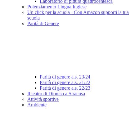
Laboratorio di pittura quattrocentesca
Potenziamento Lingua Inglese
Un click per la scuola - Con Amazon supporti la tua
scuola
Parità di Genere
Parità di genere a.s. 23/24
Parità di genere a.s. 21/22
Parità di genere a.s. 22/23
Il teatro di Dioniso a Siracusa
Attività sportive
Ambiente