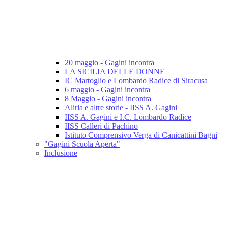
20 maggio - Gagini incontra
LA SICILIA DELLE DONNE
IC Martoglio e Lombardo Radice di Siracusa
6 maggio - Gagini incontra
8 Maggio - Gagini incontra
Aliria e altre storie - IISS A. Gagini
IISS A. Gagini e I.C. Lombardo Radice
IISS Calleri di Pachino
Istituto Comprensivo Verga di Canicattini Bagni
"Gagini Scuola Aperta"
Inclusione