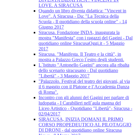
LOVE. A SIRACUSA
Quando un libro diventa didattica: "Vincent in
Love". A Siracusa - Da: "La Tecnica della
Scuola - Il quotidiano della scuola online" - 14
Giugno 2017
Siracusa. Fondazione INDA, inaugurata la
mostra "Manifesta" con i ragazzi del Gagini - Dal
quotidiano online SiracusaOggi.it - 5 Maggio
2017
Siracusa. "Manifesta. Il Teatro e la città", in
mostra a Palazzo Greco l`estro degli studenti.
L`Istituto "Antonello Gagini" ancora alla ribalta
dello scenario siracusano - Dal quotidiano
"Libertà" - 3 Maggio 2017
"Palazzolo. Festival del teatro dei giovani, al via
il 6 maggio con il Platone e l’Accademia Danza
di Roma".
Incontro con gli alunni del Gagini per parlare di
ludopatia - I Carabilieri nell`aula magna del
Liceo Artistico - Quotidiano "Libertà"- Siracusa -
02/04/2017
SIRACUSA, INIZIA DOMANI IL PRIMO
CORSO PROPEDEUTICO AL PILOTAGGIO
DI DRONI - dal quotidiano online Siracusa