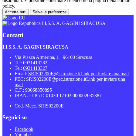
disabilitati. È possibile consultare l'elenco nella pagina della cookie
policy.
Accetta tutti
Salva le preferenze
I.I.S.S. A. GAGINI SIRACUSA
Contatti
I.I.S.S. A. GAGINI SIRACUSA
Via Piazza Armerina, 1 - 96100 Siracusa
Tel:
0931413282
Tel:
0931413327
Email:
SRIS02200E@istruzione.it
Link per inviare una mail
PEC:
SRIS02200E@pec.istruzione.it
Link per inviare una
mail
C.F.: 93068850895
IBAN: IT 85 D 01030 17103 000002035387
Cod. Mecc. SRIS02200E
Seguici su
Facebook
Youtube