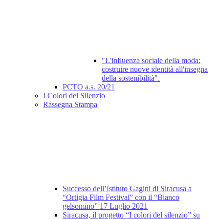
"L'influenza sociale della moda:
costruire nuove identità all'insegna
della sostenibilità".
PCTO a.s. 20/21
I Colori del Silenzio
Rassegna Stampa
Successo dell’Istituto Gagini di Siracusa a
“Ortigia Film Festival” con il “Bianco
gelsomino” 17 Luglio 2021
Siracusa, il progetto “I colori del silenzio” su