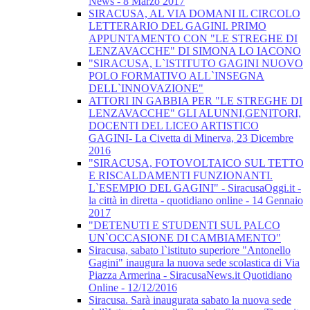
News - 8 Marzo 2017
SIRACUSA, AL VIA DOMANI IL CIRCOLO
LETTERARIO DEL GAGINI. PRIMO
APPUNTAMENTO CON "LE STREGHE DI
LENZAVACCHE" DI SIMONA LO IACONO
"SIRACUSA, L`ISTITUTO GAGINI NUOVO
POLO FORMATIVO ALL`INSEGNA
DELL`INNOVAZIONE"
ATTORI IN GABBIA PER "LE STREGHE DI
LENZAVACCHE" GLI ALUNNI,GENITORI,
DOCENTI DEL LICEO ARTISTICO
GAGINI- La Civetta di Minerva, 23 Dicembre
2016
"SIRACUSA, FOTOVOLTAICO SUL TETTO
E RISCALDAMENTI FUNZIONANTI.
L`ESEMPIO DEL GAGINI" - SiracusaOggi.it -
la città in diretta - quotidiano online - 14 Gennaio
2017
"DETENUTI E STUDENTI SUL PALCO
UN`OCCASIONE DI CAMBIAMENTO"
Siracusa, sabato l`istituto superiore "Antonello
Gagini" inaugura la nuova sede scolastica di Via
Piazza Armerina - SiracusaNews.it Quotidiano
Online - 12/12/2016
Siracusa. Sarà inaugurata sabato la nuova sede