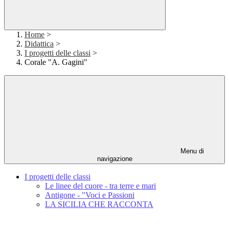
Home
>
Didattica
>
I progetti delle classi
>
Corale "A. Gagini"
Menu di
navigazione
I progetti delle classi
Le linee del cuore - tra terre e mari
Antigone - "Voci e Passioni
LA SICILIA CHE RACCONTA