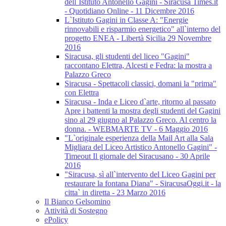
dell`Istituto Antonello Gagini - Siracusa Times.it
- Quotidiano Online - 11 Dicembre 2016
L`Istituto Gagini in Classe A: "Energie
rinnovabili e risparmio energetico" all`interno del
progetto ENEA - Libertà Sicilia 29 Novembre
2016
Siracusa, gli studenti del liceo "Gagini"
raccontano Elettra, Alcesti e Fedra: la mostra a
Palazzo Greco
Siracusa - Spettacoli classici, domani la "prima"
con Elettra
Siracusa - Inda e Liceo d`arte, ritorno al passato
Apre i battenti la mostra degli studenti del Gagini
sino al 29 giugno al Palazzo Greco. Al centro la
donna. - WEBMARTE TV - 6 Maggio 2016
"L`originale esperienza della Mail Art alla Sala
Migliara del Liceo Artistico Antonello Gagini" -
Timeout Il giornale del Siracusano - 30 Aprile
2016
"Siracusa, sì all`intervento del Liceo Gagini per
restaurare la fontana Diana" - SiracusaOggi.it - la
citta` in diretta - 23 Marzo 2016
Il Bianco Gelsomino
Attività di Sostegno
ePolicy