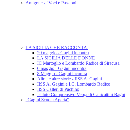
Antigone - "Voci e Passioni
LA SICILIA CHE RACCONTA
20 maggio - Gagini incontra
LA SICILIA DELLE DONNE
IC Martoglio e Lombardo Radice di Siracusa
6 maggio - Gagini incontra
8 Maggio - Gagini incontra
Aliria e altre storie - IISS A. Gagini
IISS A. Gagini e I.C. Lombardo Radice
IISS Calleri di Pachino
Istituto Comprensivo Verga di Canicattini Bagni
"Gagini Scuola Aperta"