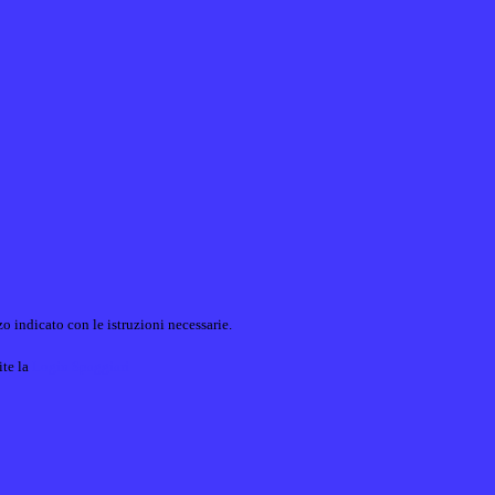
o indicato con le istruzioni necessarie.
ite la
Login Spaggiari