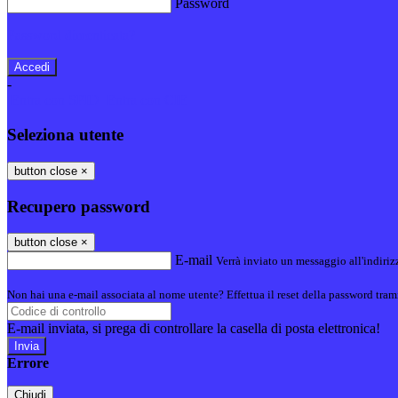
Password
Password dimenticata?
-
Entra con SPID
Entra con CIE
Seleziona utente
button close
×
Recupero password
button close
×
E-mail
Verrà inviato un messaggio all'indirizz
Non hai una e-mail associata al nome utente? Effettua il reset della password tram
E-mail inviata, si prega di controllare la casella di posta elettronica!
Errore
Chiudi