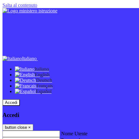
Salta al contenuto
Italiano
Italiano
English
Deutsch
Français
Español
Accedi
Accedi
button close
×
Nome Utente