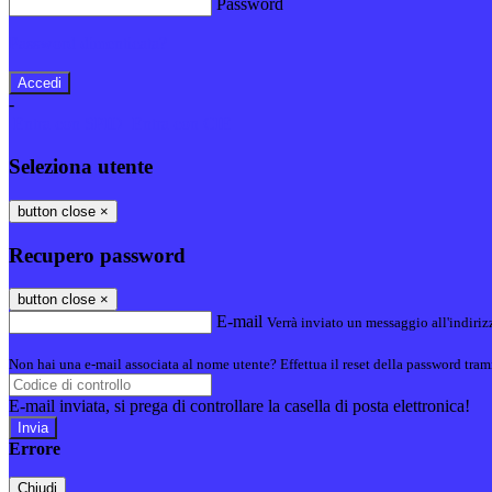
Password
Password dimenticata?
-
Entra con SPID
Entra con CIE
Seleziona utente
button close
×
Recupero password
button close
×
E-mail
Verrà inviato un messaggio all'indirizz
Non hai una e-mail associata al nome utente? Effettua il reset della password tram
E-mail inviata, si prega di controllare la casella di posta elettronica!
Errore
Chiudi