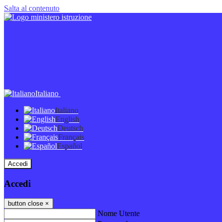
Salta al contenuto
Italiano
Italiano
English
Deutsch
Français
Español
Accedi
Accedi
button close
×
Nome Utente