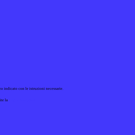
o indicato con le istruzioni necessarie.
ite la
Login Spaggiari