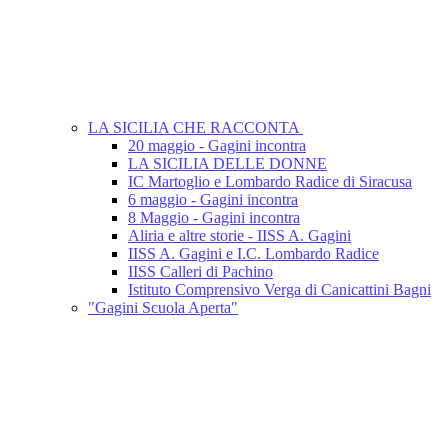
LA SICILIA CHE RACCONTA
20 maggio - Gagini incontra
LA SICILIA DELLE DONNE
IC Martoglio e Lombardo Radice di Siracusa
6 maggio - Gagini incontra
8 Maggio - Gagini incontra
Aliria e altre storie - IISS A. Gagini
IISS A. Gagini e I.C. Lombardo Radice
IISS Calleri di Pachino
Istituto Comprensivo Verga di Canicattini Bagni
"Gagini Scuola Aperta"