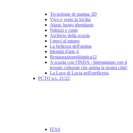
Tecnologie di stampa 3D
Vivo e vesto la Sicilia
Akrai: luogo identitario
Ndrizzi e cunti
Archivio della scuola
I greci al museo
La bellezza dell'anima
Identità d'arte 4
Restaurazionedidattica12
A scuola con l'INDA - Interagiamo con il
tessuto culturale che anima la nostra città!
La Luce di Lucia nell'oreficeria
PCTO a.s. 21/22
ITAS