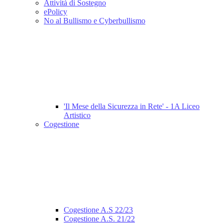
Attività di Sostegno
ePolicy
No al Bullismo e Cyberbullismo
'Il Mese della Sicurezza in Rete' - 1A Liceo
Artistico
Cogestione
Cogestione A.S 22/23
Cogestione A.S. 21/22