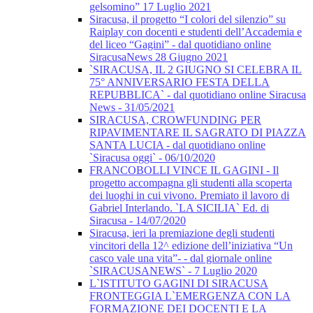
gelsomino” 17 Luglio 2021
Siracusa, il progetto “I colori del silenzio” su
Raiplay con docenti e studenti dell’Accademia e
del liceo “Gagini” - dal quotidiano online
SiracusaNews 28 Giugno 2021
`SIRACUSA, IL 2 GIUGNO SI CELEBRA IL
75° ANNIVERSARIO FESTA DELLA
REPUBBLICA` - dal quotidiano online Siracusa
News - 31/05/2021
SIRACUSA, CROWFUNDING PER
RIPAVIMENTARE IL SAGRATO DI PIAZZA
SANTA LUCIA - dal quotidiano online
`Siracusa oggi` - 06/10/2020
FRANCOBOLLI VINCE IL GAGINI - Il
progetto accompagna gli studenti alla scoperta
dei luoghi in cui vivono. Premiato il lavoro di
Gabriel Interlando. `LA SICILIA` Ed. di
Siracusa - 14/07/2020
Siracusa, ieri la premiazione degli studenti
vincitori della 12^ edizione dell’iniziativa “Un
casco vale una vita”- - dal giornale online
`SIRACUSANEWS` - 7 Luglio 2020
L`ISTITUTO GAGINI DI SIRACUSA
FRONTEGGIA L`EMERGENZA CON LA
FORMAZIONE DEI DOCENTI E LA