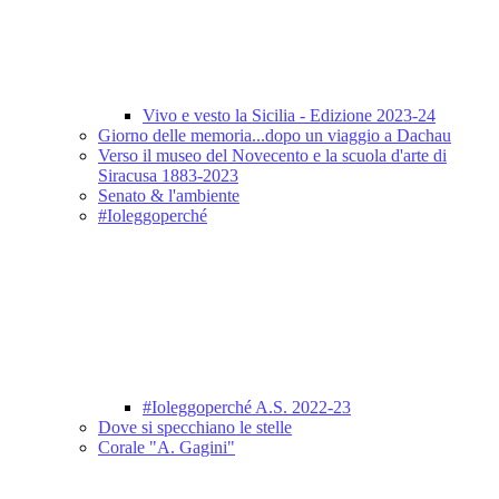
Vivo e vesto la Sicilia - Edizione 2023-24
Giorno delle memoria...dopo un viaggio a Dachau
Verso il museo del Novecento e la scuola d'arte di
Siracusa 1883-2023
Senato & l'ambiente
#Ioleggoperché
#Ioleggoperché A.S. 2022-23
Dove si specchiano le stelle
Corale "A. Gagini"