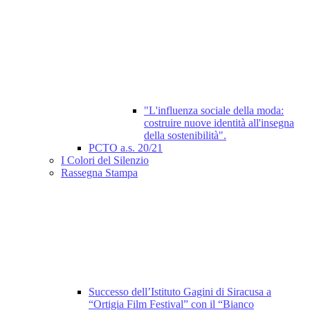
"L'influenza sociale della moda:
costruire nuove identità all'insegna
della sostenibilità".
PCTO a.s. 20/21
I Colori del Silenzio
Rassegna Stampa
Successo dell’Istituto Gagini di Siracusa a
“Ortigia Film Festival” con il “Bianco