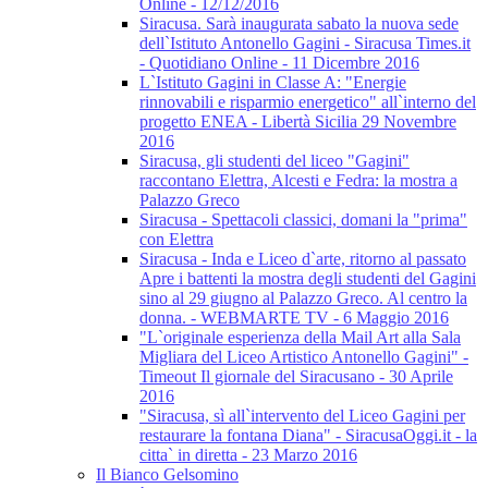
Online - 12/12/2016
Siracusa. Sarà inaugurata sabato la nuova sede
dell`Istituto Antonello Gagini - Siracusa Times.it
- Quotidiano Online - 11 Dicembre 2016
L`Istituto Gagini in Classe A: "Energie
rinnovabili e risparmio energetico" all`interno del
progetto ENEA - Libertà Sicilia 29 Novembre
2016
Siracusa, gli studenti del liceo "Gagini"
raccontano Elettra, Alcesti e Fedra: la mostra a
Palazzo Greco
Siracusa - Spettacoli classici, domani la "prima"
con Elettra
Siracusa - Inda e Liceo d`arte, ritorno al passato
Apre i battenti la mostra degli studenti del Gagini
sino al 29 giugno al Palazzo Greco. Al centro la
donna. - WEBMARTE TV - 6 Maggio 2016
"L`originale esperienza della Mail Art alla Sala
Migliara del Liceo Artistico Antonello Gagini" -
Timeout Il giornale del Siracusano - 30 Aprile
2016
"Siracusa, sì all`intervento del Liceo Gagini per
restaurare la fontana Diana" - SiracusaOggi.it - la
citta` in diretta - 23 Marzo 2016
Il Bianco Gelsomino