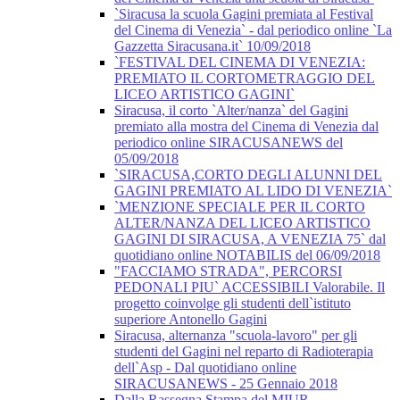
`Siracusa la scuola Gagini premiata al Festival
del Cinema di Venezia` - dal periodico online `La
Gazzetta Siracusana.it` 10/09/2018
`FESTIVAL DEL CINEMA DI VENEZIA:
PREMIATO IL CORTOMETRAGGIO DEL
LICEO ARTISTICO GAGINI`
Siracusa, il corto `Alter/nanza` del Gagini
premiato alla mostra del Cinema di Venezia dal
periodico online SIRACUSANEWS del
05/09/2018
`SIRACUSA,CORTO DEGLI ALUNNI DEL
GAGINI PREMIATO AL LIDO DI VENEZIA`
`MENZIONE SPECIALE PER IL CORTO
ALTER/NANZA DEL LICEO ARTISTICO
GAGINI DI SIRACUSA, A VENEZIA 75` dal
quotidiano online NOTABILIS del 06/09/2018
"FACCIAMO STRADA", PERCORSI
PEDONALI PIU` ACCESSIBILI Valorabile. Il
progetto coinvolge gli studenti dell`istituto
superiore Antonello Gagini
Siracusa, alternanza "scuola-lavoro" per gli
studenti del Gagini nel reparto di Radioterapia
dell`Asp - Dal quotidiano online
SIRACUSANEWS - 25 Gennaio 2018
Dalla Rassegna Stampa del MIUR