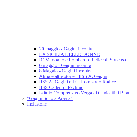
20 maggio - Gagini incontra
LA SICILIA DELLE DONNE
IC Martoglio e Lombardo Radice di Siracusa
6 maggio - Gagini incontra
8 Maggio - Gagini incontra
Aliria e altre storie - IISS A. Gagini
IISS A. Gagini e I.C. Lombardo Radice
IISS Calleri di Pachino
Istituto Comprensivo Verga di Canicattini Bagni
"Gagini Scuola Aperta"
Inclusione