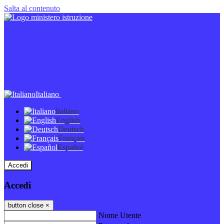
Salta al contenuto
Italiano
Italiano
English
Deutsch
Français
Español
Accedi
Accedi
button close
×
Nome Utente