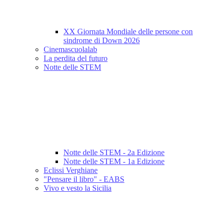
XX Giornata Mondiale delle persone con
sindrome di Down 2026
Cinemascuolalab
La perdita del futuro
Notte delle STEM
Notte delle STEM - 2a Edizione
Notte delle STEM - 1a Edizione
Eclissi Verghiane
"Pensare il libro" - EABS
Vivo e vesto la Sicilia