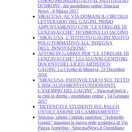
CORSO PROPEDEUTICO AL PILOTAGGIO
DI DRONI - dal quotidiano online Siracusa
News - 8 Marzo 2017
SIRACUSA, AL VIA DOMANI IL CIRCOLO
LETTERARIO DEL GAGINI. PRIMO
APPUNTAMENTO CON "LE STREGHE DI
LENZAVACCHE" DI SIMONA LO IACONO
"SIRACUSA, L`ISTITUTO GAGINI NUOVO
POLO FORMATIVO ALL`INSEGNA
DELL`INNOVAZIONE"
ATTORI IN GABBIA PER "LE STREGHE DI
LENZAVACCHE" GLI ALUNNI,GENITORI,
DOCENTI DEL LICEO ARTISTICO
GAGINI- La Civetta di Minerva, 23 Dicembre
2016
"SIRACUSA, FOTOVOLTAICO SUL TETTO
E RISCALDAMENTI FUNZIONANTI.
L`ESEMPIO DEL GAGINI" - SiracusaOggi.it -
la città in diretta - quotidiano online - 14 Gennaio
2017
"DETENUTI E STUDENTI SUL PALCO
UN`OCCASIONE DI CAMBIAMENTO"
Siracusa, sabato l`istituto superiore "Antonello
Gagini" inaugura la nuova sede scolastica di Via
Piazza Armerina - SiracusaNews.it Quotidiano