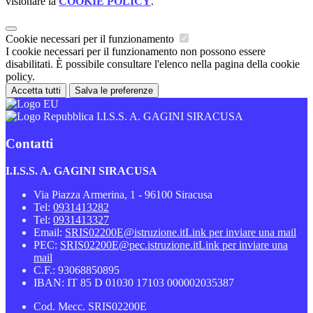
visionare la
COOKIE POLICY
.
Cookie necessari per il funzionamento
I cookie necessari per il funzionamento non possono essere
disabilitati. È possibile consultare l'elenco nella pagina della cookie
policy.
Accetta tutti
Salva le preferenze
I.I.S.S. A. GAGINI SIRACUSA
Contatti
I.I.S.S. A. GAGINI SIRACUSA
Via Piazza Armerina, 1 - 96100 Siracusa
Tel:
0931413282
Tel:
0931413327
Email:
SRIS02200E@istruzione.it
Link per inviare una mail
PEC:
SRIS02200E@pec.istruzione.it
Link per inviare una
mail
C.F.: 93068850895
IBAN: IT 85 D 01030 17103 000002035387
Cod. Mecc. SRIS02200E