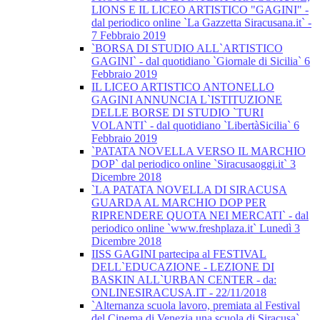
LIONS E IL LICEO ARTISTICO "GAGINI" -
dal periodico online `La Gazzetta Siracusana.it` -
7 Febbraio 2019
`BORSA DI STUDIO ALL`ARTISTICO
GAGINI` - dal quotidiano `Giornale di Sicilia` 6
Febbraio 2019
IL LICEO ARTISTICO ANTONELLO
GAGINI ANNUNCIA L`ISTITUZIONE
DELLE BORSE DI STUDIO `TURI
VOLANTI` - dal quotidiano `LibertàSicilia` 6
Febbraio 2019
`PATATA NOVELLA VERSO IL MARCHIO
DOP` dal periodico online `Siracusaoggi.it` 3
Dicembre 2018
`LA PATATA NOVELLA DI SIRACUSA
GUARDA AL MARCHIO DOP PER
RIPRENDERE QUOTA NEI MERCATI` - dal
periodico online `www.freshplaza.it` Lunedì 3
Dicembre 2018
IISS GAGINI partecipa al FESTIVAL
DELL`EDUCAZIONE - LEZIONE DI
BASKIN ALL`URBAN CENTER - da:
ONLINESIRACUSA.IT - 22/11/2018
`Alternanza scuola lavoro, premiata al Festival
del Cinema di Venezia una scuola di Siracusa`