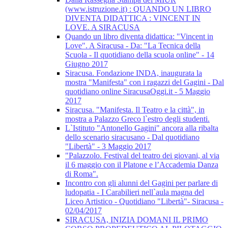
(www.istruzione.it) : QUANDO UN LIBRO
DIVENTA DIDATTICA : VINCENT IN
LOVE. A SIRACUSA
Quando un libro diventa didattica: "Vincent in
Love". A Siracusa - Da: "La Tecnica della
Scuola - Il quotidiano della scuola online" - 14
Giugno 2017
Siracusa. Fondazione INDA, inaugurata la
mostra "Manifesta" con i ragazzi del Gagini - Dal
quotidiano online SiracusaOggi.it - 5 Maggio
2017
Siracusa. "Manifesta. Il Teatro e la città", in
mostra a Palazzo Greco l`estro degli studenti.
L`Istituto "Antonello Gagini" ancora alla ribalta
dello scenario siracusano - Dal quotidiano
"Libertà" - 3 Maggio 2017
"Palazzolo. Festival del teatro dei giovani, al via
il 6 maggio con il Platone e l’Accademia Danza
di Roma".
Incontro con gli alunni del Gagini per parlare di
ludopatia - I Carabilieri nell`aula magna del
Liceo Artistico - Quotidiano "Libertà"- Siracusa -
02/04/2017
SIRACUSA, INIZIA DOMANI IL PRIMO