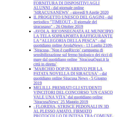
FORNITURA DI DISPOSITIVI AGLI
ALUNNI - dal giornale online
`SIRACUSANEWS` - giovedì 9 Aprile 2020
IL PROGETTO UNESCO DEL GAGINI - dal
periodico "TIMEOUT - Il giornale del
siracusano" - 26 Ottobre 2019
-AVOLA, RICONSEGNATA AL MUNICIPIO
LA TELA SOPRAPORTA RAFFIGURANTE
LA "ALLEGORIA DELLA PESCA" - dal
quotidiano online AvolaNews - 13 Luglio 2109-
`Siracusa, `Non è capRiccio` campagna di
sensibilizzazione sul fermo biologico dei ricci di
mare dal quotidiano online `SiracusaOggi.it la
città in diretta`
`MARCHIO DOP IN ARRIVO PER LA
PATATA NOVELLA DI SIRACUSA` - dal
quotidiano online Siracusa News - 5 Giugno
2019
MELILLI, PREMIATI GLI STUDENTI
VINCITORI DEL CONCORSO `UN CASCO
VALE UNA VITA` dal quotidiano online
`SiracusaNews` 25 Maggio 2019
- FLORIDIA, STRISCE PEDONALI IN 3D
AL PLESSO AMATO. FIRMATO
PROTOCOLLO DI INTESA TRA COMUNE,