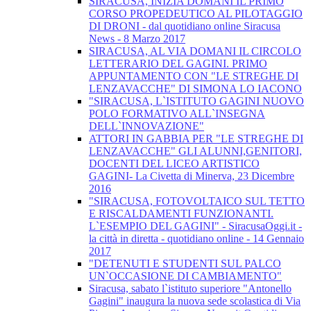
SIRACUSA, INIZIA DOMANI IL PRIMO
CORSO PROPEDEUTICO AL PILOTAGGIO
DI DRONI - dal quotidiano online Siracusa
News - 8 Marzo 2017
SIRACUSA, AL VIA DOMANI IL CIRCOLO
LETTERARIO DEL GAGINI. PRIMO
APPUNTAMENTO CON "LE STREGHE DI
LENZAVACCHE" DI SIMONA LO IACONO
"SIRACUSA, L`ISTITUTO GAGINI NUOVO
POLO FORMATIVO ALL`INSEGNA
DELL`INNOVAZIONE"
ATTORI IN GABBIA PER "LE STREGHE DI
LENZAVACCHE" GLI ALUNNI,GENITORI,
DOCENTI DEL LICEO ARTISTICO
GAGINI- La Civetta di Minerva, 23 Dicembre
2016
"SIRACUSA, FOTOVOLTAICO SUL TETTO
E RISCALDAMENTI FUNZIONANTI.
L`ESEMPIO DEL GAGINI" - SiracusaOggi.it -
la città in diretta - quotidiano online - 14 Gennaio
2017
"DETENUTI E STUDENTI SUL PALCO
UN`OCCASIONE DI CAMBIAMENTO"
Siracusa, sabato l`istituto superiore "Antonello
Gagini" inaugura la nuova sede scolastica di Via