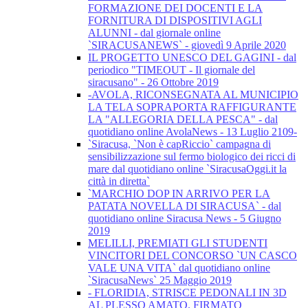
FORMAZIONE DEI DOCENTI E LA
FORNITURA DI DISPOSITIVI AGLI
ALUNNI - dal giornale online
`SIRACUSANEWS` - giovedì 9 Aprile 2020
IL PROGETTO UNESCO DEL GAGINI - dal
periodico "TIMEOUT - Il giornale del
siracusano" - 26 Ottobre 2019
-AVOLA, RICONSEGNATA AL MUNICIPIO
LA TELA SOPRAPORTA RAFFIGURANTE
LA "ALLEGORIA DELLA PESCA" - dal
quotidiano online AvolaNews - 13 Luglio 2109-
`Siracusa, `Non è capRiccio` campagna di
sensibilizzazione sul fermo biologico dei ricci di
mare dal quotidiano online `SiracusaOggi.it la
città in diretta`
`MARCHIO DOP IN ARRIVO PER LA
PATATA NOVELLA DI SIRACUSA` - dal
quotidiano online Siracusa News - 5 Giugno
2019
MELILLI, PREMIATI GLI STUDENTI
VINCITORI DEL CONCORSO `UN CASCO
VALE UNA VITA` dal quotidiano online
`SiracusaNews` 25 Maggio 2019
- FLORIDIA, STRISCE PEDONALI IN 3D
AL PLESSO AMATO. FIRMATO