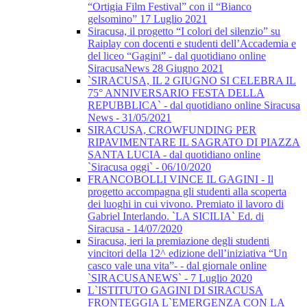
“Ortigia Film Festival” con il “Bianco
gelsomino” 17 Luglio 2021
Siracusa, il progetto “I colori del silenzio” su
Raiplay con docenti e studenti dell’Accademia e
del liceo “Gagini” - dal quotidiano online
SiracusaNews 28 Giugno 2021
`SIRACUSA, IL 2 GIUGNO SI CELEBRA IL
75° ANNIVERSARIO FESTA DELLA
REPUBBLICA` - dal quotidiano online Siracusa
News - 31/05/2021
SIRACUSA, CROWFUNDING PER
RIPAVIMENTARE IL SAGRATO DI PIAZZA
SANTA LUCIA - dal quotidiano online
`Siracusa oggi` - 06/10/2020
FRANCOBOLLI VINCE IL GAGINI - Il
progetto accompagna gli studenti alla scoperta
dei luoghi in cui vivono. Premiato il lavoro di
Gabriel Interlando. `LA SICILIA` Ed. di
Siracusa - 14/07/2020
Siracusa, ieri la premiazione degli studenti
vincitori della 12^ edizione dell’iniziativa “Un
casco vale una vita”- - dal giornale online
`SIRACUSANEWS` - 7 Luglio 2020
L`ISTITUTO GAGINI DI SIRACUSA
FRONTEGGIA L`EMERGENZA CON LA