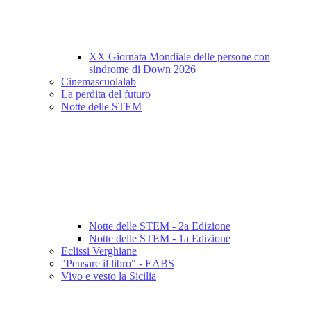
XX Giornata Mondiale delle persone con
sindrome di Down 2026
Cinemascuolalab
La perdita del futuro
Notte delle STEM
Notte delle STEM - 2a Edizione
Notte delle STEM - 1a Edizione
Eclissi Verghiane
"Pensare il libro" - EABS
Vivo e vesto la Sicilia