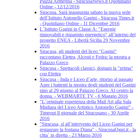
Piazza Armerina - SiracusaNews.it Quotidiano
Online - 12/12/2016
Siracusa. Sarà inaugurata sabato la nuova sede
dell`Istituto Antonello Gagini - Siracusa Times.it
- Quotidiano Online - 11 Dicembre 2016
L`Istituto Gagini in Classe A: "Energie
rinnovabili e risparmio energetico" all`interno del
progetto ENEA - Libertà Sicilia 29 Novembre
2016
Siracusa, gli studenti del liceo "Gagini"
raccontano Elettra, Alcesti e Fedra: la mostra a
Palazzo Greco
Siracusa - Spettacoli classici, domani la "prima"
con Elettra
Siracusa - Inda e Liceo d`arte, ritorno al passato
Apre i battenti la mostra degli studenti del Gagini
sino al 29 giugno al Palazzo Greco. Al centro la
donna. - WEBMARTE TV - 6 Maggio 2016
"L`originale esperienza della Mail Art alla Sala
Migliara del Liceo Artistico Antonello Gagini" -
Timeout Il giornale del Siracusano - 30 Aprile
2016
"Siracusa, sì all`intervento del Liceo Gagini per
restaurare la fontana Diana" - SiracusaOggi.it - la
citta` in diretta - 23 Marzo 2016