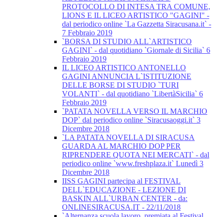
PROTOCOLLO DI INTESA TRA COMUNE,
LIONS E IL LICEO ARTISTICO "GAGINI" -
dal periodico online `La Gazzetta Siracusana.it` -
7 Febbraio 2019
`BORSA DI STUDIO ALL`ARTISTICO
GAGINI` - dal quotidiano `Giornale di Sicilia` 6
Febbraio 2019
IL LICEO ARTISTICO ANTONELLO
GAGINI ANNUNCIA L`ISTITUZIONE
DELLE BORSE DI STUDIO `TURI
VOLANTI` - dal quotidiano `LibertàSicilia` 6
Febbraio 2019
`PATATA NOVELLA VERSO IL MARCHIO
DOP` dal periodico online `Siracusaoggi.it` 3
Dicembre 2018
`LA PATATA NOVELLA DI SIRACUSA
GUARDA AL MARCHIO DOP PER
RIPRENDERE QUOTA NEI MERCATI` - dal
periodico online `www.freshplaza.it` Lunedì 3
Dicembre 2018
IISS GAGINI partecipa al FESTIVAL
DELL`EDUCAZIONE - LEZIONE DI
BASKIN ALL`URBAN CENTER - da:
ONLINESIRACUSA.IT - 22/11/2018
`Alternanza scuola lavoro, premiata al Festival