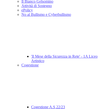
Il Bianco Gelsomino
Attività di Sostegno
ePolicy
No al Bullismo e Cyberbullismo
'Il Mese della Sicurezza in Rete' - 1A Liceo
Artistico
Cogestione
Cogestione A.S 22/23