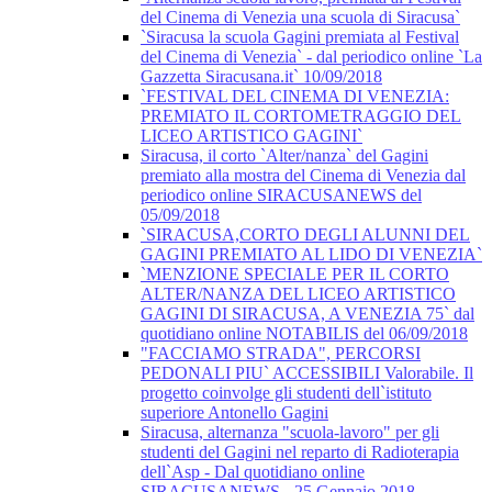
del Cinema di Venezia una scuola di Siracusa`
`Siracusa la scuola Gagini premiata al Festival
del Cinema di Venezia` - dal periodico online `La
Gazzetta Siracusana.it` 10/09/2018
`FESTIVAL DEL CINEMA DI VENEZIA:
PREMIATO IL CORTOMETRAGGIO DEL
LICEO ARTISTICO GAGINI`
Siracusa, il corto `Alter/nanza` del Gagini
premiato alla mostra del Cinema di Venezia dal
periodico online SIRACUSANEWS del
05/09/2018
`SIRACUSA,CORTO DEGLI ALUNNI DEL
GAGINI PREMIATO AL LIDO DI VENEZIA`
`MENZIONE SPECIALE PER IL CORTO
ALTER/NANZA DEL LICEO ARTISTICO
GAGINI DI SIRACUSA, A VENEZIA 75` dal
quotidiano online NOTABILIS del 06/09/2018
"FACCIAMO STRADA", PERCORSI
PEDONALI PIU` ACCESSIBILI Valorabile. Il
progetto coinvolge gli studenti dell`istituto
superiore Antonello Gagini
Siracusa, alternanza "scuola-lavoro" per gli
studenti del Gagini nel reparto di Radioterapia
dell`Asp - Dal quotidiano online
SIRACUSANEWS - 25 Gennaio 2018