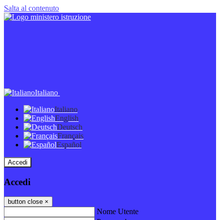
Salta al contenuto
Italiano
Italiano
English
Deutsch
Français
Español
Accedi
Accedi
button close
×
Nome Utente