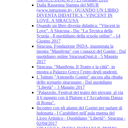
Dalla Rassegna Stampa del MIUR
(www.istruzione.it) : QUANDO UN LIBRO
DIVENTA DIDATTICA : VINCENT IN
LOVE. A SIRACUSA
Quando un libro diventa didattica: "Vincent in
Love". A Siracusa - Da: "La Tecnica della
Scuola - Il quotidiano della scuola online" - 14
Giugno 2017
Siracusa. Fondazione INDA, inaugurata la
mostra "Manifesta" con i ragazzi del Gagini - Dal
quotidiano online SiracusaOggi.it - 5 Maggio
2017
Siracusa. "Manifesta. Il Teatro e la città", in
mostra a Palazzo Greco l`estro degli studenti.
L`Istituto "Antonello Gagini" ancora alla ribalta
dello scenario siracusano - Dal quotidiano
"Libertà" - 3 Maggio 2017
"Palazzolo. Festival del teatro dei giovani, al via
il 6 maggio con il Platone e l’Accademia Danza
di Roma".
Incontro con gli alunni del Gagini per parlare di
ludopatia - I Carabilieri nell`aula magna del
Liceo Artistico - Quotidiano "Libertà"- Siracusa -
02/04/2017