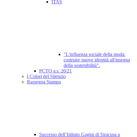
ITAS
"L'influenza sociale della moda:
costruire nuove identità all'insegna
della sostenibilità".
PCTO a.s. 20/21
I Colori del Silenzio
Rassegna Stampa
Successo dell’Istituto Gagini di Siracusa a