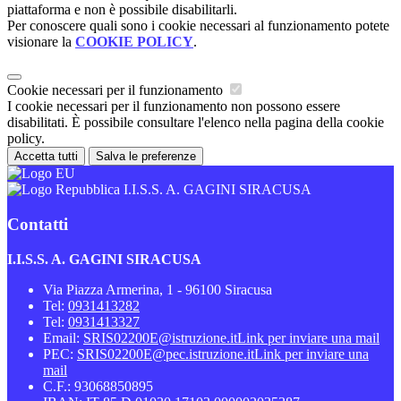
piattaforma e non è possibile disabilitarli.
Per conoscere quali sono i cookie necessari al funzionamento potete
visionare la
COOKIE POLICY
.
Cookie necessari per il funzionamento
I cookie necessari per il funzionamento non possono essere
disabilitati. È possibile consultare l'elenco nella pagina della cookie
policy.
Accetta tutti
Salva le preferenze
I.I.S.S. A. GAGINI SIRACUSA
Contatti
I.I.S.S. A. GAGINI SIRACUSA
Via Piazza Armerina, 1 - 96100 Siracusa
Tel:
0931413282
Tel:
0931413327
Email:
SRIS02200E@istruzione.it
Link per inviare una mail
PEC:
SRIS02200E@pec.istruzione.it
Link per inviare una
mail
C.F.: 93068850895