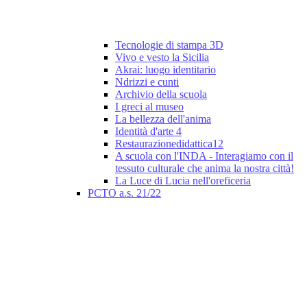
Tecnologie di stampa 3D
Vivo e vesto la Sicilia
Akrai: luogo identitario
Ndrizzi e cunti
Archivio della scuola
I greci al museo
La bellezza dell'anima
Identità d'arte 4
Restaurazionedidattica12
A scuola con l'INDA - Interagiamo con il
tessuto culturale che anima la nostra città!
La Luce di Lucia nell'oreficeria
PCTO a.s. 21/22