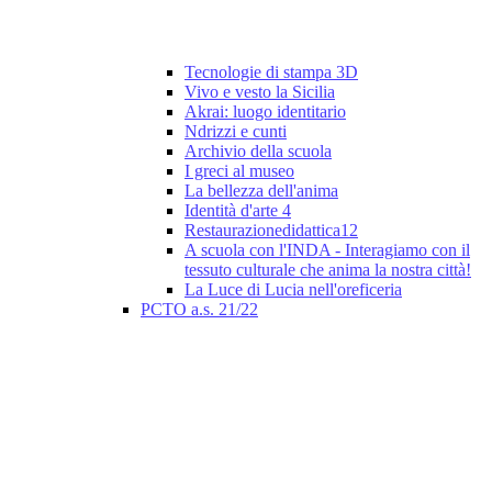
Tecnologie di stampa 3D
Vivo e vesto la Sicilia
Akrai: luogo identitario
Ndrizzi e cunti
Archivio della scuola
I greci al museo
La bellezza dell'anima
Identità d'arte 4
Restaurazionedidattica12
A scuola con l'INDA - Interagiamo con il
tessuto culturale che anima la nostra città!
La Luce di Lucia nell'oreficeria
PCTO a.s. 21/22