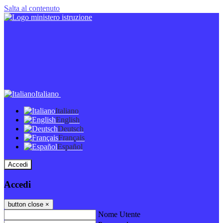
Salta al contenuto
Italiano
Italiano
English
Deutsch
Français
Español
Accedi
Accedi
button close
×
Nome Utente