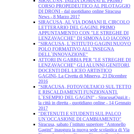
SIRACUSA, INIZIA DOMANI IL PRIMO
CORSO PROPEDEUTICO AL PILOTAGGIO
DI DRONI - dal quotidiano online Siracusa
News - 8 Marzo 2017
SIRACUSA, AL VIA DOMANI IL CIRCOLO
LETTERARIO DEL GAGINI. PRIMO
APPUNTAMENTO CON "LE STREGHE DI
LENZAVACCHE" DI SIMONA LO IACONO
"SIRACUSA, L`ISTITUTO GAGINI NUOVO
POLO FORMATIVO ALL`INSEGNA
DELL`INNOVAZIONE"
ATTORI IN GABBIA PER "LE STREGHE DI
LENZAVACCHE" GLI ALUNNI,GENITORI,
DOCENTI DEL LICEO ARTISTICO
GAGINI- La Civetta di Minerva, 23 Dicembre
2016
"SIRACUSA, FOTOVOLTAICO SUL TETTO
E RISCALDAMENTI FUNZIONANTI.
L`ESEMPIO DEL GAGINI" - SiracusaOggi.it -
la città in diretta - quotidiano online - 14 Gennaio
2017
"DETENUTI E STUDENTI SUL PALCO
UN`OCCASIONE DI CAMBIAMENTO"
Siracusa, sabato l`istituto superiore "Antonello
Gagini" inaugura la nuova sede scolastica di Via