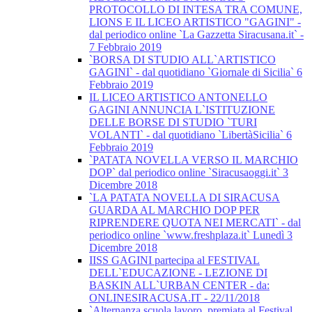
PROTOCOLLO DI INTESA TRA COMUNE,
LIONS E IL LICEO ARTISTICO "GAGINI" -
dal periodico online `La Gazzetta Siracusana.it` -
7 Febbraio 2019
`BORSA DI STUDIO ALL`ARTISTICO
GAGINI` - dal quotidiano `Giornale di Sicilia` 6
Febbraio 2019
IL LICEO ARTISTICO ANTONELLO
GAGINI ANNUNCIA L`ISTITUZIONE
DELLE BORSE DI STUDIO `TURI
VOLANTI` - dal quotidiano `LibertàSicilia` 6
Febbraio 2019
`PATATA NOVELLA VERSO IL MARCHIO
DOP` dal periodico online `Siracusaoggi.it` 3
Dicembre 2018
`LA PATATA NOVELLA DI SIRACUSA
GUARDA AL MARCHIO DOP PER
RIPRENDERE QUOTA NEI MERCATI` - dal
periodico online `www.freshplaza.it` Lunedì 3
Dicembre 2018
IISS GAGINI partecipa al FESTIVAL
DELL`EDUCAZIONE - LEZIONE DI
BASKIN ALL`URBAN CENTER - da:
ONLINESIRACUSA.IT - 22/11/2018
`Alternanza scuola lavoro, premiata al Festival