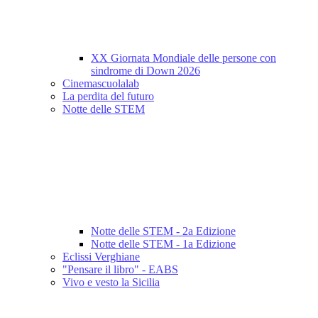
XX Giornata Mondiale delle persone con
sindrome di Down 2026
Cinemascuolalab
La perdita del futuro
Notte delle STEM
Notte delle STEM - 2a Edizione
Notte delle STEM - 1a Edizione
Eclissi Verghiane
"Pensare il libro" - EABS
Vivo e vesto la Sicilia