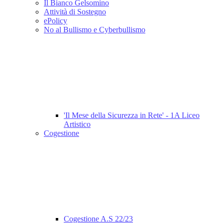
Il Bianco Gelsomino
Attività di Sostegno
ePolicy
No al Bullismo e Cyberbullismo
'Il Mese della Sicurezza in Rete' - 1A Liceo
Artistico
Cogestione
Cogestione A.S 22/23