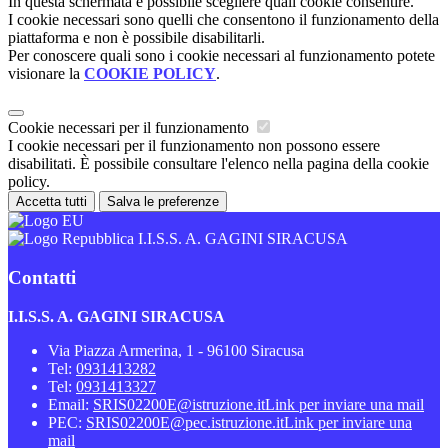
In questa schermata è possibile scegliere quali cookie consentire.
I cookie necessari sono quelli che consentono il funzionamento della
piattaforma e non è possibile disabilitarli.
Per conoscere quali sono i cookie necessari al funzionamento potete
visionare la
COOKIE POLICY
.
Cookie necessari per il funzionamento
I cookie necessari per il funzionamento non possono essere
disabilitati. È possibile consultare l'elenco nella pagina della cookie
policy.
Accetta tutti
Salva le preferenze
I.I.S.S. A. GAGINI SIRACUSA
Contatti
I.I.S.S. A. GAGINI SIRACUSA
Via Piazza Armerina, 1 - 96100 Siracusa
Tel:
0931413282
Tel:
0931413327
Email:
SRIS02200E@istruzione.it
Link per inviare una mail
PEC:
SRIS02200E@pec.istruzione.it
Link per inviare una
mail