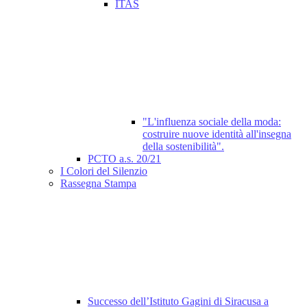
ITAS
"L'influenza sociale della moda:
costruire nuove identità all'insegna
della sostenibilità".
PCTO a.s. 20/21
I Colori del Silenzio
Rassegna Stampa
Successo dell’Istituto Gagini di Siracusa a