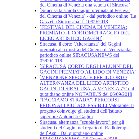
del Cinema di Venezia una scuola di Siracusa`
`Siracusa la scuola Gagini premiata al Festival
del Cinema di Venezia` - dal periodico online `La
Gazzetta Siracusana.it` 10/09/2018
`FESTIVAL DEL CINEMA DI VENEZIA:
PREMIATO IL CORTOMETRAGGIO DEL
LICEO ARTISTICO GAGINI`
Siracusa, il corto `Alter/nanza` del Gagini
premiato alla mostra del Cinema di Venezia dal
periodico online SIRACUSANEWS del
05/09/2018
`SIRACUSA,CORTO DEGLI ALUNNI DEL
GAGINI PREMIATO AL LIDO DI VENEZIA`
`MENZIONE SPECIALE PER IL CORTO
ALTER/NANZA DEL LICEO ARTISTICO
GAGINI DI SIRACUSA, A VENEZIA 75` dal
quotidiano online NOTABILIS del 06/09/2018
"FACCIAMO STRADA", PERCORSI
PEDONALI PIU` ACCESSIBILI Valorabile. Il
progetto coinvolge gli studenti dell`istituto
superiore Antonello Gagini
Siracusa, alternanza "scuola-lavoro" per gli
studenti del Gagini nel reparto di Radioterapia
dell`Asp - Dal quotidiano online
SIRACUSANEWS - 25 Gennaio 2018