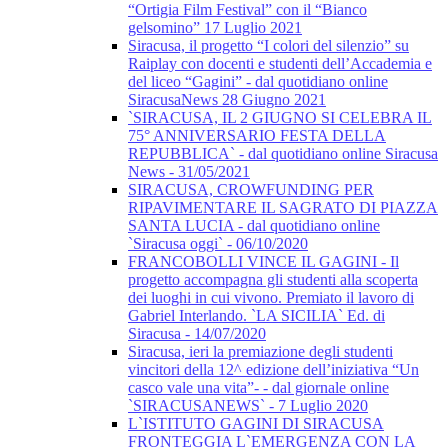
“Ortigia Film Festival” con il “Bianco
gelsomino” 17 Luglio 2021
Siracusa, il progetto “I colori del silenzio” su
Raiplay con docenti e studenti dell’Accademia e
del liceo “Gagini” - dal quotidiano online
SiracusaNews 28 Giugno 2021
`SIRACUSA, IL 2 GIUGNO SI CELEBRA IL
75° ANNIVERSARIO FESTA DELLA
REPUBBLICA` - dal quotidiano online Siracusa
News - 31/05/2021
SIRACUSA, CROWFUNDING PER
RIPAVIMENTARE IL SAGRATO DI PIAZZA
SANTA LUCIA - dal quotidiano online
`Siracusa oggi` - 06/10/2020
FRANCOBOLLI VINCE IL GAGINI - Il
progetto accompagna gli studenti alla scoperta
dei luoghi in cui vivono. Premiato il lavoro di
Gabriel Interlando. `LA SICILIA` Ed. di
Siracusa - 14/07/2020
Siracusa, ieri la premiazione degli studenti
vincitori della 12^ edizione dell’iniziativa “Un
casco vale una vita”- - dal giornale online
`SIRACUSANEWS` - 7 Luglio 2020
L`ISTITUTO GAGINI DI SIRACUSA
FRONTEGGIA L`EMERGENZA CON LA