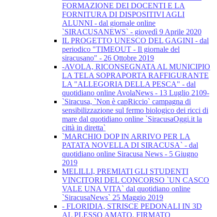
FORMAZIONE DEI DOCENTI E LA
FORNITURA DI DISPOSITIVI AGLI
ALUNNI - dal giornale online
`SIRACUSANEWS` - giovedì 9 Aprile 2020
IL PROGETTO UNESCO DEL GAGINI - dal
periodico "TIMEOUT - Il giornale del
siracusano" - 26 Ottobre 2019
-AVOLA, RICONSEGNATA AL MUNICIPIO
LA TELA SOPRAPORTA RAFFIGURANTE
LA "ALLEGORIA DELLA PESCA" - dal
quotidiano online AvolaNews - 13 Luglio 2109-
`Siracusa, `Non è capRiccio` campagna di
sensibilizzazione sul fermo biologico dei ricci di
mare dal quotidiano online `SiracusaOggi.it la
città in diretta`
`MARCHIO DOP IN ARRIVO PER LA
PATATA NOVELLA DI SIRACUSA` - dal
quotidiano online Siracusa News - 5 Giugno
2019
MELILLI, PREMIATI GLI STUDENTI
VINCITORI DEL CONCORSO `UN CASCO
VALE UNA VITA` dal quotidiano online
`SiracusaNews` 25 Maggio 2019
- FLORIDIA, STRISCE PEDONALI IN 3D
AL PLESSO AMATO. FIRMATO