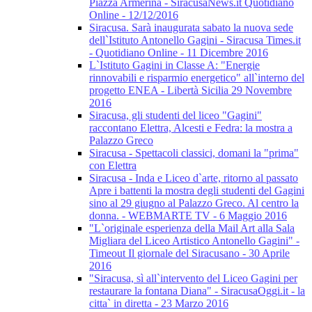
Piazza Armerina - SiracusaNews.it Quotidiano
Online - 12/12/2016
Siracusa. Sarà inaugurata sabato la nuova sede
dell`Istituto Antonello Gagini - Siracusa Times.it
- Quotidiano Online - 11 Dicembre 2016
L`Istituto Gagini in Classe A: "Energie
rinnovabili e risparmio energetico" all`interno del
progetto ENEA - Libertà Sicilia 29 Novembre
2016
Siracusa, gli studenti del liceo "Gagini"
raccontano Elettra, Alcesti e Fedra: la mostra a
Palazzo Greco
Siracusa - Spettacoli classici, domani la "prima"
con Elettra
Siracusa - Inda e Liceo d`arte, ritorno al passato
Apre i battenti la mostra degli studenti del Gagini
sino al 29 giugno al Palazzo Greco. Al centro la
donna. - WEBMARTE TV - 6 Maggio 2016
"L`originale esperienza della Mail Art alla Sala
Migliara del Liceo Artistico Antonello Gagini" -
Timeout Il giornale del Siracusano - 30 Aprile
2016
"Siracusa, sì all`intervento del Liceo Gagini per
restaurare la fontana Diana" - SiracusaOggi.it - la
citta` in diretta - 23 Marzo 2016