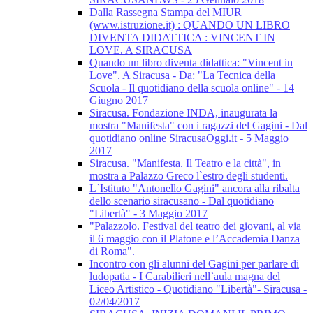
Dalla Rassegna Stampa del MIUR
(www.istruzione.it) : QUANDO UN LIBRO
DIVENTA DIDATTICA : VINCENT IN
LOVE. A SIRACUSA
Quando un libro diventa didattica: "Vincent in
Love". A Siracusa - Da: "La Tecnica della
Scuola - Il quotidiano della scuola online" - 14
Giugno 2017
Siracusa. Fondazione INDA, inaugurata la
mostra "Manifesta" con i ragazzi del Gagini - Dal
quotidiano online SiracusaOggi.it - 5 Maggio
2017
Siracusa. "Manifesta. Il Teatro e la città", in
mostra a Palazzo Greco l`estro degli studenti.
L`Istituto "Antonello Gagini" ancora alla ribalta
dello scenario siracusano - Dal quotidiano
"Libertà" - 3 Maggio 2017
"Palazzolo. Festival del teatro dei giovani, al via
il 6 maggio con il Platone e l’Accademia Danza
di Roma".
Incontro con gli alunni del Gagini per parlare di
ludopatia - I Carabilieri nell`aula magna del
Liceo Artistico - Quotidiano "Libertà"- Siracusa -
02/04/2017