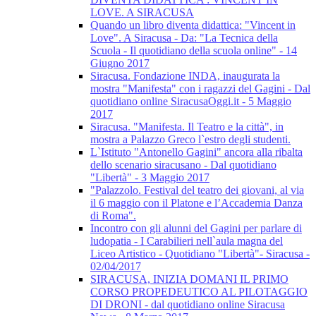
LOVE. A SIRACUSA
Quando un libro diventa didattica: "Vincent in
Love". A Siracusa - Da: "La Tecnica della
Scuola - Il quotidiano della scuola online" - 14
Giugno 2017
Siracusa. Fondazione INDA, inaugurata la
mostra "Manifesta" con i ragazzi del Gagini - Dal
quotidiano online SiracusaOggi.it - 5 Maggio
2017
Siracusa. "Manifesta. Il Teatro e la città", in
mostra a Palazzo Greco l`estro degli studenti.
L`Istituto "Antonello Gagini" ancora alla ribalta
dello scenario siracusano - Dal quotidiano
"Libertà" - 3 Maggio 2017
"Palazzolo. Festival del teatro dei giovani, al via
il 6 maggio con il Platone e l’Accademia Danza
di Roma".
Incontro con gli alunni del Gagini per parlare di
ludopatia - I Carabilieri nell`aula magna del
Liceo Artistico - Quotidiano "Libertà"- Siracusa -
02/04/2017
SIRACUSA, INIZIA DOMANI IL PRIMO
CORSO PROPEDEUTICO AL PILOTAGGIO
DI DRONI - dal quotidiano online Siracusa