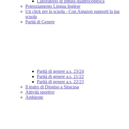
Laboratorio di pittura quattrocentesca
Potenziamento Lingua Inglese
Un click per la scuola - Con Amazon supporti la tua
scuola
Parità di Genere
Parità di genere a.s. 23/24
Parità di genere a.s. 21/22
Parità di genere a.s. 22/23
Il teatro di Dioniso a Siracusa
Attività sportive
Ambiente