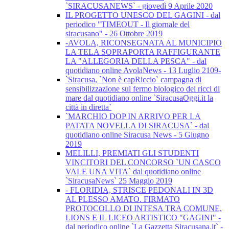
`SIRACUSANEWS` - giovedì 9 Aprile 2020
IL PROGETTO UNESCO DEL GAGINI - dal
periodico "TIMEOUT - Il giornale del
siracusano" - 26 Ottobre 2019
-AVOLA, RICONSEGNATA AL MUNICIPIO
LA TELA SOPRAPORTA RAFFIGURANTE
LA "ALLEGORIA DELLA PESCA" - dal
quotidiano online AvolaNews - 13 Luglio 2109-
`Siracusa, `Non è capRiccio` campagna di
sensibilizzazione sul fermo biologico dei ricci di
mare dal quotidiano online `SiracusaOggi.it la
città in diretta`
`MARCHIO DOP IN ARRIVO PER LA
PATATA NOVELLA DI SIRACUSA` - dal
quotidiano online Siracusa News - 5 Giugno
2019
MELILLI, PREMIATI GLI STUDENTI
VINCITORI DEL CONCORSO `UN CASCO
VALE UNA VITA` dal quotidiano online
`SiracusaNews` 25 Maggio 2019
- FLORIDIA, STRISCE PEDONALI IN 3D
AL PLESSO AMATO. FIRMATO
PROTOCOLLO DI INTESA TRA COMUNE,
LIONS E IL LICEO ARTISTICO "GAGINI" -
dal periodico online `La Gazzetta Siracusana.it` -