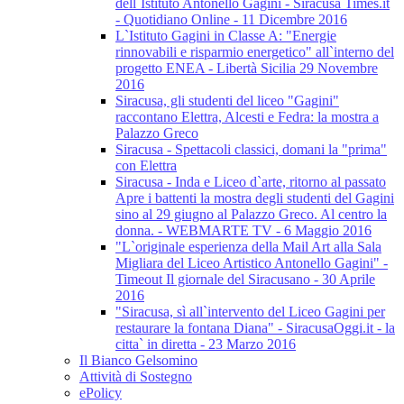
dell`Istituto Antonello Gagini - Siracusa Times.it
- Quotidiano Online - 11 Dicembre 2016
L`Istituto Gagini in Classe A: "Energie
rinnovabili e risparmio energetico" all`interno del
progetto ENEA - Libertà Sicilia 29 Novembre
2016
Siracusa, gli studenti del liceo "Gagini"
raccontano Elettra, Alcesti e Fedra: la mostra a
Palazzo Greco
Siracusa - Spettacoli classici, domani la "prima"
con Elettra
Siracusa - Inda e Liceo d`arte, ritorno al passato
Apre i battenti la mostra degli studenti del Gagini
sino al 29 giugno al Palazzo Greco. Al centro la
donna. - WEBMARTE TV - 6 Maggio 2016
"L`originale esperienza della Mail Art alla Sala
Migliara del Liceo Artistico Antonello Gagini" -
Timeout Il giornale del Siracusano - 30 Aprile
2016
"Siracusa, sì all`intervento del Liceo Gagini per
restaurare la fontana Diana" - SiracusaOggi.it - la
citta` in diretta - 23 Marzo 2016
Il Bianco Gelsomino
Attività di Sostegno
ePolicy