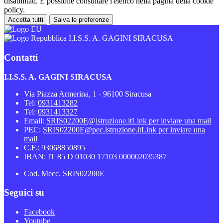
disabilitati. È possibile consultare l'elenco nella pagina della cookie
policy.
Accetta tutti
Salva le preferenze
I.I.S.S. A. GAGINI SIRACUSA
Contatti
I.I.S.S. A. GAGINI SIRACUSA
Via Piazza Armerina, 1 - 96100 Siracusa
Tel:
0931413282
Tel:
0931413327
Email:
SRIS02200E@istruzione.it
Link per inviare una mail
PEC:
SRIS02200E@pec.istruzione.it
Link per inviare una
mail
C.F.: 93068850895
IBAN: IT 85 D 01030 17103 000002035387
Cod. Mecc. SRIS02200E
Seguici su
Facebook
Youtube