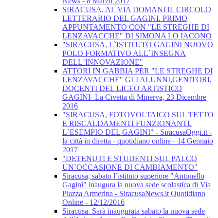
News - 8 Marzo 2017
SIRACUSA, AL VIA DOMANI IL CIRCOLO
LETTERARIO DEL GAGINI. PRIMO
APPUNTAMENTO CON "LE STREGHE DI
LENZAVACCHE" DI SIMONA LO IACONO
"SIRACUSA, L`ISTITUTO GAGINI NUOVO
POLO FORMATIVO ALL`INSEGNA
DELL`INNOVAZIONE"
ATTORI IN GABBIA PER "LE STREGHE DI
LENZAVACCHE" GLI ALUNNI,GENITORI,
DOCENTI DEL LICEO ARTISTICO
GAGINI- La Civetta di Minerva, 23 Dicembre
2016
"SIRACUSA, FOTOVOLTAICO SUL TETTO
E RISCALDAMENTI FUNZIONANTI.
L`ESEMPIO DEL GAGINI" - SiracusaOggi.it -
la città in diretta - quotidiano online - 14 Gennaio
2017
"DETENUTI E STUDENTI SUL PALCO
UN`OCCASIONE DI CAMBIAMENTO"
Siracusa, sabato l`istituto superiore "Antonello
Gagini" inaugura la nuova sede scolastica di Via
Piazza Armerina - SiracusaNews.it Quotidiano
Online - 12/12/2016
Siracusa. Sarà inaugurata sabato la nuova sede