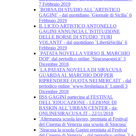
7 Febbraio 2019
`BORSA DI STUDIO ALL`ARTISTICO
GAGINI` - dal quotidiano `Giornale di Sicilia` 6
Febbraio 2019
IL LICEO ARTISTICO ANTONELLO
GAGINI ANNUNCIA L`ISTITUZIONE
DELLE BORSE DI STUDIO `TURI
VOLANTI` - dal quotidiano `LibertàSicilia` 6
Febbraio 2019
`PATATA NOVELLA VERSO IL MARCHIO
DOP` dal periodico online `Siracusaoggi.it` 3
Dicembre 2018
`LA PATATA NOVELLA DI SIRACUSA
GUARDA AL MARCHIO DOP PER
RIPRENDERE QUOTA NEI MERCATI` - dal
periodico online `www.freshplaza.it` Lunedì 3
Dicembre 2018
IISS GAGINI partecipa al FESTIVAL
DELL`EDUCAZIONE - LEZIONE DI
BASKIN ALL`URBAN CENTER - da:
ONLINESIRACUSA.IT - 22/11/2018
`Alternanza scuola lavoro, premiata al Festival
del Cinema di Venezia una scuola di Siracusa`
`Siracusa la scuola Gagini premiata al Festival
del Cinema di Venezia` - dal periodico online `La