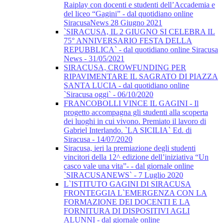
Raiplay con docenti e studenti dell’Accademia e
del liceo “Gagini” - dal quotidiano online
SiracusaNews 28 Giugno 2021
`SIRACUSA, IL 2 GIUGNO SI CELEBRA IL
75° ANNIVERSARIO FESTA DELLA
REPUBBLICA` - dal quotidiano online Siracusa
News - 31/05/2021
SIRACUSA, CROWFUNDING PER
RIPAVIMENTARE IL SAGRATO DI PIAZZA
SANTA LUCIA - dal quotidiano online
`Siracusa oggi` - 06/10/2020
FRANCOBOLLI VINCE IL GAGINI - Il
progetto accompagna gli studenti alla scoperta
dei luoghi in cui vivono. Premiato il lavoro di
Gabriel Interlando. `LA SICILIA` Ed. di
Siracusa - 14/07/2020
Siracusa, ieri la premiazione degli studenti
vincitori della 12^ edizione dell’iniziativa “Un
casco vale una vita”- - dal giornale online
`SIRACUSANEWS` - 7 Luglio 2020
L`ISTITUTO GAGINI DI SIRACUSA
FRONTEGGIA L`EMERGENZA CON LA
FORMAZIONE DEI DOCENTI E LA
FORNITURA DI DISPOSITIVI AGLI
ALUNNI - dal giornale online