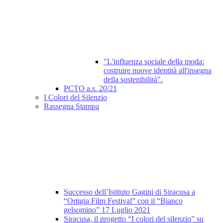
"L'influenza sociale della moda:
costruire nuove identità all'insegna
della sostenibilità".
PCTO a.s. 20/21
I Colori del Silenzio
Rassegna Stampa
Successo dell’Istituto Gagini di Siracusa a
“Ortigia Film Festival” con il “Bianco
gelsomino” 17 Luglio 2021
Siracusa, il progetto “I colori del silenzio” su