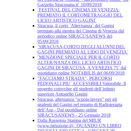
Gazzetta Siracusana.it` 10/09/2018
`FESTIVAL DEL CINEMA DI VENEZIA:
PREMIATO IL CORTOMETRAGGIO DEL
LICEO ARTISTICO GAGINI`
Siracusa, il corto `Alter/nanza` del Gagini
premiato alla mostra del Cinema di Venezia dal
periodico online SIRACUSANEWS del
05/09/2018
`SIRACUSA,CORTO DEGLI ALUNNI DEL
GAGINI PREMIATO AL LIDO DI VENEZIA`
`MENZIONE SPECIALE PER IL CORTO
ALTER/NANZA DEL LICEO ARTISTICO
GAGINI DI SIRACUSA, A VENEZIA 75` dal
quotidiano online NOTABILIS del 06/09/2018
"FACCIAMO STRADA", PERCORSI
PEDONALI PIU` ACCESSIBILI Valorabile. Il
progetto coinvolge gli studenti dell`istituto
superiore Antonello Gagini
Siracusa, alternanza "scuola-lavoro" per gli
studenti del Gagini nel reparto di Radioterapia
dell`Asp - Dal quotidiano online
SIRACUSANEWS - 25 Gennaio 2018
Dalla Rassegna Stampa del MIUR
(www.istruzione.it) : QUANDO UN LIBRO
DIVENTA DIDATTICA : VINCENT IN