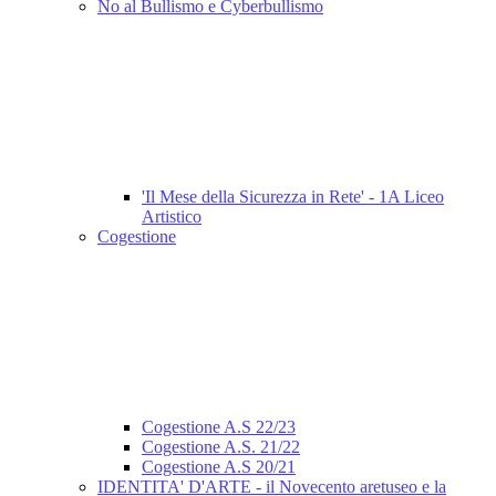
No al Bullismo e Cyberbullismo
'Il Mese della Sicurezza in Rete' - 1A Liceo
Artistico
Cogestione
Cogestione A.S 22/23
Cogestione A.S. 21/22
Cogestione A.S 20/21
IDENTITA' D'ARTE - il Novecento aretuseo e la