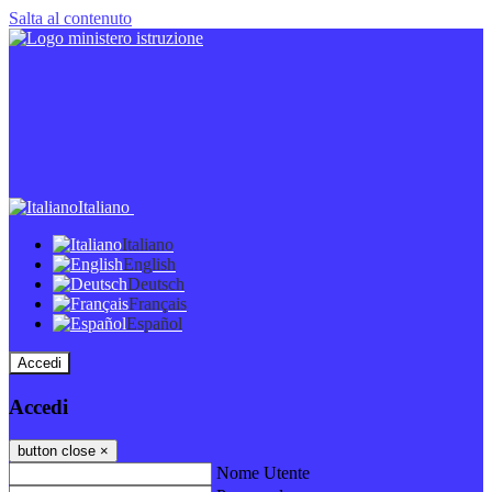
Salta al contenuto
Italiano
Italiano
English
Deutsch
Français
Español
Accedi
Accedi
button close
×
Nome Utente