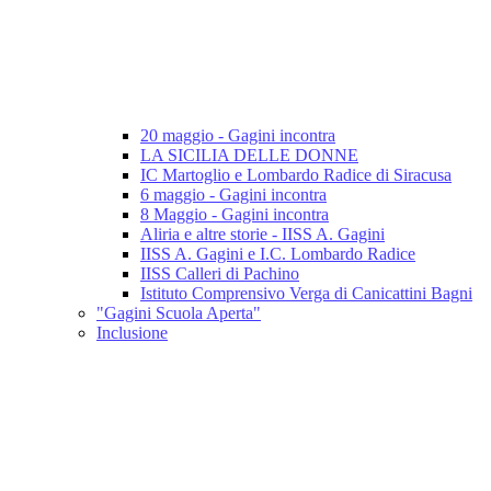
20 maggio - Gagini incontra
LA SICILIA DELLE DONNE
IC Martoglio e Lombardo Radice di Siracusa
6 maggio - Gagini incontra
8 Maggio - Gagini incontra
Aliria e altre storie - IISS A. Gagini
IISS A. Gagini e I.C. Lombardo Radice
IISS Calleri di Pachino
Istituto Comprensivo Verga di Canicattini Bagni
"Gagini Scuola Aperta"
Inclusione