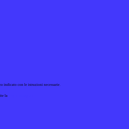
o indicato con le istruzioni necessarie.
ite la
Login Spaggiari