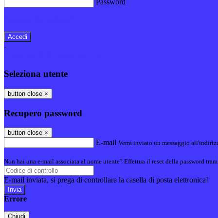
Password
Password dimenticata?
-
Entra con SPID
Entra con CIE
Seleziona utente
button close
×
Recupero password
button close
×
E-mail
Verrà inviato un messaggio all'indirizz
Non hai una e-mail associata al nome utente? Effettua il reset della password tram
E-mail inviata, si prega di controllare la casella di posta elettronica!
Errore
Chiudi