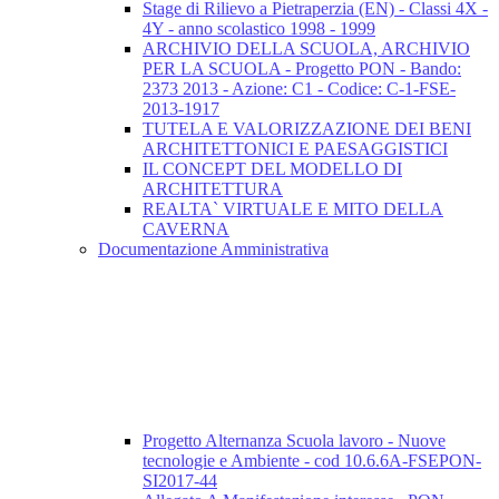
Stage di Rilievo a Pietraperzia (EN) - Classi 4X -
4Y - anno scolastico 1998 - 1999
ARCHIVIO DELLA SCUOLA, ARCHIVIO
PER LA SCUOLA - Progetto PON - Bando:
2373 2013 - Azione: C1 - Codice: C-1-FSE-
2013-1917
TUTELA E VALORIZZAZIONE DEI BENI
ARCHITETTONICI E PAESAGGISTICI
IL CONCEPT DEL MODELLO DI
ARCHITETTURA
REALTA` VIRTUALE E MITO DELLA
CAVERNA
Documentazione Amministrativa
Progetto Alternanza Scuola lavoro - Nuove
tecnologie e Ambiente - cod 10.6.6A-FSEPON-
SI2017-44