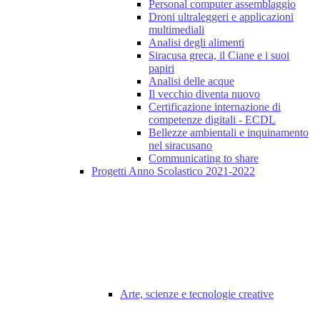
Personal computer assemblaggio
Droni ultraleggeri e applicazioni
multimediali
Analisi degli alimenti
Siracusa greca, il Ciane e i suoi
papiri
Analisi delle acque
Il vecchio diventa nuovo
Certificazione internazione di
competenze digitali - ECDL
Bellezze ambientali e inquinamento
nel siracusano
Communicating to share
Progetti Anno Scolastico 2021-2022
Arte, scienze e tecnologie creative