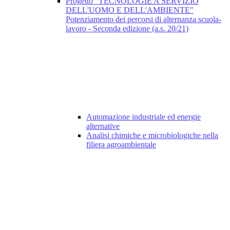
Progetto "TECNOLOGIE A SERVIZIO
DELL'UOMO E DELL'AMBIENTE"
Potenziamento dei percorsi di alternanza scuola-
lavoro - Seconda edizione (a.s. 20/21)
Automazione industriale ed energie
alternative
Analisi chimiche e microbiologiche nella
filiera agroambientale