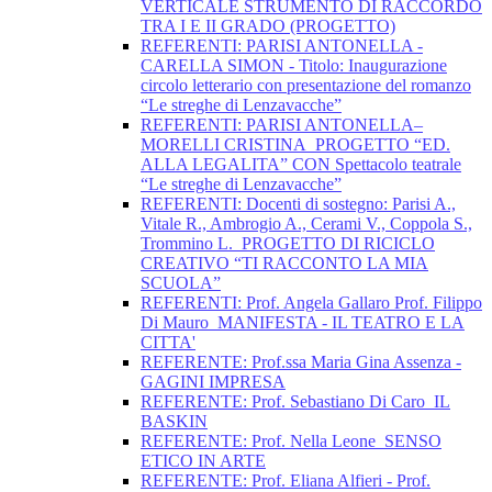
VERTICALE STRUMENTO DI RACCORDO
TRA I E II GRADO (PROGETTO)
REFERENTI: PARISI ANTONELLA -
CARELLA SIMON - Titolo: Inaugurazione
circolo letterario con presentazione del romanzo
“Le streghe di Lenzavacche”
REFERENTI: PARISI ANTONELLA–
MORELLI CRISTINA_PROGETTO “ED.
ALLA LEGALITA” CON Spettacolo teatrale
“Le streghe di Lenzavacche”
REFERENTI: Docenti di sostegno: Parisi A.,
Vitale R., Ambrogio A., Cerami V., Coppola S.,
Trommino L._PROGETTO DI RICICLO
CREATIVO “TI RACCONTO LA MIA
SCUOLA”
REFERENTI: Prof. Angela Gallaro Prof. Filippo
Di Mauro_MANIFESTA - IL TEATRO E LA
CITTA'
REFERENTE: Prof.ssa Maria Gina Assenza -
GAGINI IMPRESA
REFERENTE: Prof. Sebastiano Di Caro_IL
BASKIN
REFERENTE: Prof. Nella Leone_SENSO
ETICO IN ARTE
REFERENTE: Prof. Eliana Alfieri - Prof.