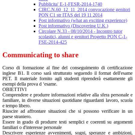
Pubblicita' E-1-FESR-2014-1740
CIRC.N.60_12_11_2014 convocazione genitori
PON C1 str ITAS del 19 11 2014
Post informativo (what an exciting experience)
Post informativo (Discovering U.K.)
Circolare N.33 - 08/10/2014 - Incontro tutor
scolastici, alunni e genitori Progetto PON C-1-
FSE-2014-425
Communicating to share
Corso di formazione al fine del conseguimento di certificazione
inglese B1. Il corso sarà strutturato seguendo il format dell'esame
PET. Il materiale fornito agli studenti riprenderà esattamente gli
esempi della prova d ‘esame.
OBIETTIVI
Comprendere e produrre informazioni relative alla sfera personale e
familiare, in diverse situazioni quotidiane riguardanti lavoro, scuola
e tempo libero.
Riuscire ad affrontare situazioni che si possono verificare in un
paese straniero.
Essere in grado di produrre testi semplici e coerenti su argomenti
familiari o d'interesse personale
Descrivere esperienze avvenimenti, sogni, speranze e ambizioni,