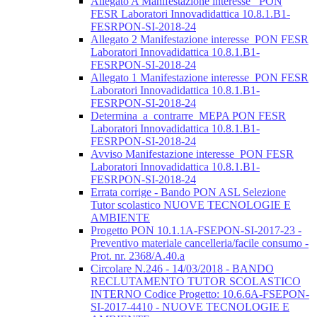
Allegato A Manifestazione interesse_ PON
FESR Laboratori Innovadidattica 10.8.1.B1-
FESRPON-SI-2018-24
Allegato 2 Manifestazione interesse_PON FESR
Laboratori Innovadidattica 10.8.1.B1-
FESRPON-SI-2018-24
Allegato 1 Manifestazione interesse_PON FESR
Laboratori Innovadidattica 10.8.1.B1-
FESRPON-SI-2018-24
Determina_a_contrarre_MEPA PON FESR
Laboratori Innovadidattica 10.8.1.B1-
FESRPON-SI-2018-24
Avviso Manifestazione interesse_PON FESR
Laboratori Innovadidattica 10.8.1.B1-
FESRPON-SI-2018-24
Errata corrige - Bando PON ASL Selezione
Tutor scolastico NUOVE TECNOLOGIE E
AMBIENTE
Progetto PON 10.1.1A-FSEPON-SI-2017-23 -
Preventivo materiale cancelleria/facile consumo -
Prot. nr. 2368/A.40.a
Circolare N.246 - 14/03/2018 - BANDO
RECLUTAMENTO TUTOR SCOLASTICO
INTERNO Codice Progetto: 10.6.6A-FSEPON-
SI-2017-4410 - NUOVE TECNOLOGIE E