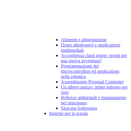
Alimenti e alimentazione
Droni ultraleggeri e applicazioni
multimediali
Accoglienza classi prime: pronti per
una nuova avventura?
Programmazione dei
microcontrollori ed applicazioni
nella robotica
Assemblaggio Personal Computer
Un albero arazzo: prima indosso poi
creo
Bellezze ambientali e inquinamento
nel siracusano
Siracusa Sottosopra
Insieme per la scuola