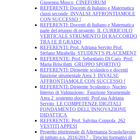
Giuseppa Musco_CINEFORUM
REFERENTI: Docenti di Italiano e Matematica
classi seconde_INVALSI: AFFRONTIAMOLE
CON SUCCESSO !
REFERENTI: Docenti di Italiano e Matematica
parte del gruppo di progetto_IL CURRICOLO
VERTICALE STRUMENTO DI RACCORDO
TRA I E II GRADO
REFERENTI: Prof. Adriana Servito Prof.
Stefano Mirabella_STUDENT'S PLACEMENT
REFERENTE: Prof. Sebastiano Di Caro_Prof.
Maria Briscihitti_GRUPPO SPORTIVO
REFERENTI: Dirigente scolastico e docenti
funzione strumentale Area 3_INVALSI:
AFFRONTIAMOLE CON SUCCESSO !
REFERENTI: Dirigente Scolastico, Nucleo
Interno di Valutazione:_Funzione Strumentale
Area 2_sostegno docenti_Prof.ssa Adriana
Servito_LE COMPETENZE DIGITALI
FONDAMENTO DELL'INNOVAZIONE
DIDATTICA
REFERENTE: Prof. Salvina Coppola_262
VESTITI APPESI
Progetto pluriennale di Alternanza Scuola/lavoro
di istituto a.s. 2016/2017 - Tirocini formativi di