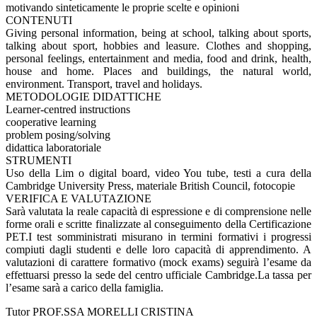
motivando sinteticamente le proprie scelte e opinioni
CONTENUTI
Giving personal information, being at school, talking about sports,
talking about sport, hobbies and leasure. Clothes and shopping,
personal feelings, entertainment and media, food and drink, health,
house and home. Places and buildings, the natural world,
environment. Transport, travel and holidays.
METODOLOGIE DIDATTICHE
Learner-centred instructions
cooperative learning
problem posing/solving
didattica laboratoriale
STRUMENTI
Uso della Lim o digital board, video You tube, testi a cura della
Cambridge University Press, materiale British Council, fotocopie
VERIFICA E VALUTAZIONE
Sarà valutata la reale capacità di espressione e di comprensione nelle
forme orali e scritte finalizzate al conseguimento della Certificazione
PET.I test somministrati misurano in termini formativi i progressi
compiuti dagli studenti e delle loro capacità di apprendimento. A
valutazioni di carattere formativo (mock exams) seguirà l’esame da
effettuarsi presso la sede del centro ufficiale Cambridge.La tassa per
l’esame sarà a carico della famiglia.
Tutor PROF.SSA MORELLI CRISTINA