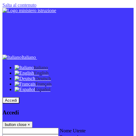
Salta al contenuto
Italiano
Italiano
English
Deutsch
Français
Español
Accedi
Accedi
button close
×
Nome Utente