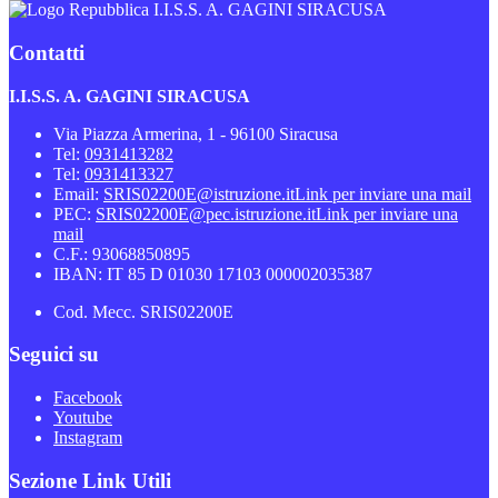
I.I.S.S. A. GAGINI SIRACUSA
Contatti
I.I.S.S. A. GAGINI SIRACUSA
Via Piazza Armerina, 1 - 96100 Siracusa
Tel:
0931413282
Tel:
0931413327
Email:
SRIS02200E@istruzione.it
Link per inviare una mail
PEC:
SRIS02200E@pec.istruzione.it
Link per inviare una
mail
C.F.: 93068850895
IBAN: IT 85 D 01030 17103 000002035387
Cod. Mecc. SRIS02200E
Seguici su
Facebook
Youtube
Instagram
Sezione Link Utili