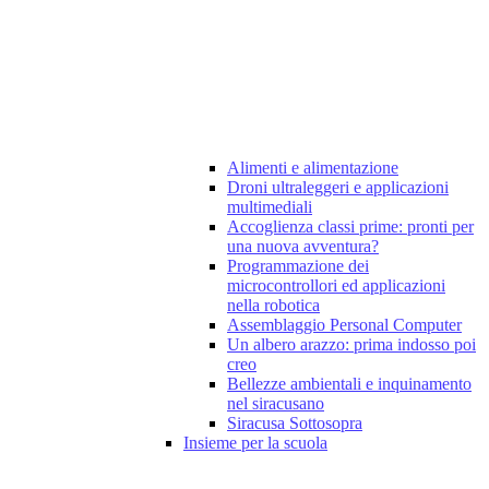
Alimenti e alimentazione
Droni ultraleggeri e applicazioni
multimediali
Accoglienza classi prime: pronti per
una nuova avventura?
Programmazione dei
microcontrollori ed applicazioni
nella robotica
Assemblaggio Personal Computer
Un albero arazzo: prima indosso poi
creo
Bellezze ambientali e inquinamento
nel siracusano
Siracusa Sottosopra
Insieme per la scuola