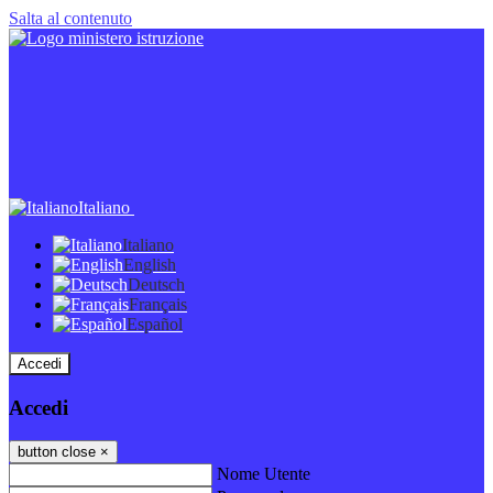
Salta al contenuto
Italiano
Italiano
English
Deutsch
Français
Español
Accedi
Accedi
button close
×
Nome Utente