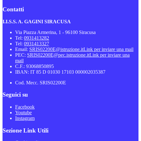
Contatti
I.I.S.S. A. GAGINI SIRACUSA
Via Piazza Armerina, 1 - 96100 Siracusa
Tel:
0931413282
Tel:
0931413327
Email:
SRIS02200E@istruzione.it
Link per inviare una mail
PEC:
SRIS02200E@pec.istruzione.it
Link per inviare una
mail
C.F.: 93068850895
IBAN: IT 85 D 01030 17103 000002035387
Cod. Mecc. SRIS02200E
Seguici su
Facebook
Youtube
Instagram
Sezione Link Utili