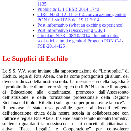
1135
Pubblicita' E-1-FESR-2014-1740
CIRC.N.60_12_11_2014 convocazione genitori
PON C1 str ITAS del 19 11 2014
Post informativo (what an exciting experience)
Post informativo (Discovering U.K.)
Circolare N.33 - 08/10/2014 - Incontro tutor
scolastici, alunni e genitori Progetto PON C-1-
FSE-2014-425
Le Supplici di Eschilo
Le S.S. V.V. sono invitate alla rappresentazione de “Le supplici” di
Eschilo, regia di Rita Abela, che ha come protagonisti gli alunni dei
diversi indirizzi della nostra scuola. La messinscena della tragedia è
il prodotto finale di un lavoro sinergico tra il PON teatro e il progetto
di Educazione alla cittadinanza, promosso dall’Assessorato
dell’istruzione e della formazione professionale della Regione
Siciliana dal titolo “Riflettori sulla guerra per promuovere la pace”.
Il percorso è stato reso possibile grazie ai docenti referenti
dell’educazione civica della nostra scuola in collaborazione con
l’attrice e regista Rita Abela. Insieme hanno tenuto incontri formativi
su temi riguardanti la messinscena e sui concetti di cittadinanza
attiva: “Pace, Legalità e Cooperazione” per coinvolgere