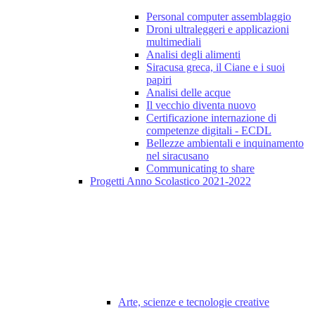
Personal computer assemblaggio
Droni ultraleggeri e applicazioni
multimediali
Analisi degli alimenti
Siracusa greca, il Ciane e i suoi
papiri
Analisi delle acque
Il vecchio diventa nuovo
Certificazione internazione di
competenze digitali - ECDL
Bellezze ambientali e inquinamento
nel siracusano
Communicating to share
Progetti Anno Scolastico 2021-2022
Arte, scienze e tecnologie creative