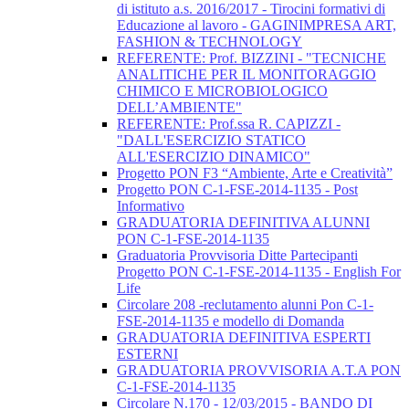
di istituto a.s. 2016/2017 - Tirocini formativi di
Educazione al lavoro - GAGINIMPRESA ART,
FASHION & TECHNOLOGY
REFERENTE: Prof. BIZZINI - "TECNICHE
ANALITICHE PER IL MONITORAGGIO
CHIMICO E MICROBIOLOGICO
DELL’AMBIENTE"
REFERENTE: Prof.ssa R. CAPIZZI -
"DALL'ESERCIZIO STATICO
ALL'ESERCIZIO DINAMICO"
Progetto PON F3 “Ambiente, Arte e Creatività”
Progetto PON C-1-FSE-2014-1135 - Post
Informativo
GRADUATORIA DEFINITIVA ALUNNI
PON C-1-FSE-2014-1135
Graduatoria Provvisoria Ditte Partecipanti
Progetto PON C-1-FSE-2014-1135 - English For
Life
Circolare 208 -reclutamento alunni Pon C-1-
FSE-2014-1135 e modello di Domanda
GRADUATORIA DEFINITIVA ESPERTI
ESTERNI
GRADUATORIA PROVVISORIA A.T.A PON
C-1-FSE-2014-1135
Circolare N.170 - 12/03/2015 - BANDO DI