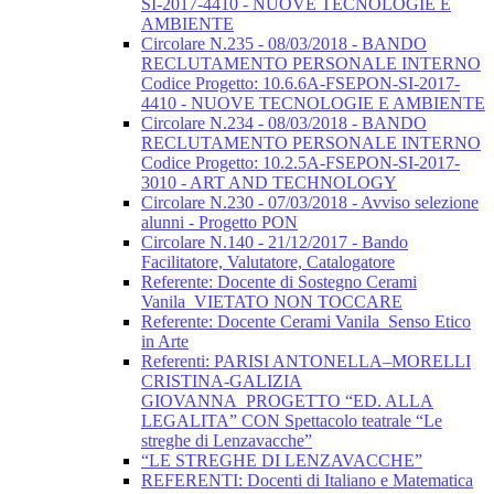
SI-2017-4410 - NUOVE TECNOLOGIE E
AMBIENTE
Circolare N.235 - 08/03/2018 - BANDO
RECLUTAMENTO PERSONALE INTERNO
Codice Progetto: 10.6.6A-FSEPON-SI-2017-
4410 - NUOVE TECNOLOGIE E AMBIENTE
Circolare N.234 - 08/03/2018 - BANDO
RECLUTAMENTO PERSONALE INTERNO
Codice Progetto: 10.2.5A-FSEPON-SI-2017-
3010 - ART AND TECHNOLOGY
Circolare N.230 - 07/03/2018 - Avviso selezione
alunni - Progetto PON
Circolare N.140 - 21/12/2017 - Bando
Facilitatore, Valutatore, Catalogatore
Referente: Docente di Sostegno Cerami
Vanila_VIETATO NON TOCCARE
Referente: Docente Cerami Vanila_Senso Etico
in Arte
Referenti: PARISI ANTONELLA–MORELLI
CRISTINA-GALIZIA
GIOVANNA_PROGETTO “ED. ALLA
LEGALITA” CON Spettacolo teatrale “Le
streghe di Lenzavacche”
“LE STREGHE DI LENZAVACCHE”
REFERENTI: Docenti di Italiano e Matematica