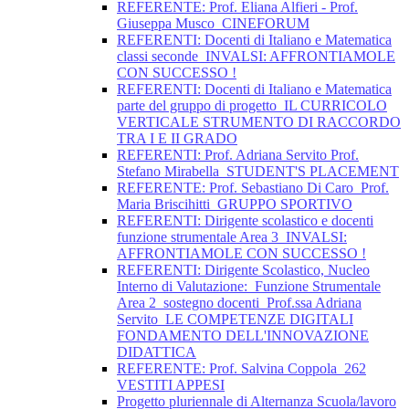
REFERENTE: Prof. Eliana Alfieri - Prof.
Giuseppa Musco_CINEFORUM
REFERENTI: Docenti di Italiano e Matematica
classi seconde_INVALSI: AFFRONTIAMOLE
CON SUCCESSO !
REFERENTI: Docenti di Italiano e Matematica
parte del gruppo di progetto_IL CURRICOLO
VERTICALE STRUMENTO DI RACCORDO
TRA I E II GRADO
REFERENTI: Prof. Adriana Servito Prof.
Stefano Mirabella_STUDENT'S PLACEMENT
REFERENTE: Prof. Sebastiano Di Caro_Prof.
Maria Briscihitti_GRUPPO SPORTIVO
REFERENTI: Dirigente scolastico e docenti
funzione strumentale Area 3_INVALSI:
AFFRONTIAMOLE CON SUCCESSO !
REFERENTI: Dirigente Scolastico, Nucleo
Interno di Valutazione:_Funzione Strumentale
Area 2_sostegno docenti_Prof.ssa Adriana
Servito_LE COMPETENZE DIGITALI
FONDAMENTO DELL'INNOVAZIONE
DIDATTICA
REFERENTE: Prof. Salvina Coppola_262
VESTITI APPESI
Progetto pluriennale di Alternanza Scuola/lavoro