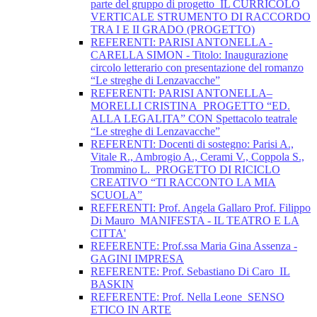
parte del gruppo di progetto_IL CURRICOLO
VERTICALE STRUMENTO DI RACCORDO
TRA I E II GRADO (PROGETTO)
REFERENTI: PARISI ANTONELLA -
CARELLA SIMON - Titolo: Inaugurazione
circolo letterario con presentazione del romanzo
“Le streghe di Lenzavacche”
REFERENTI: PARISI ANTONELLA–
MORELLI CRISTINA_PROGETTO “ED.
ALLA LEGALITA” CON Spettacolo teatrale
“Le streghe di Lenzavacche”
REFERENTI: Docenti di sostegno: Parisi A.,
Vitale R., Ambrogio A., Cerami V., Coppola S.,
Trommino L._PROGETTO DI RICICLO
CREATIVO “TI RACCONTO LA MIA
SCUOLA”
REFERENTI: Prof. Angela Gallaro Prof. Filippo
Di Mauro_MANIFESTA - IL TEATRO E LA
CITTA'
REFERENTE: Prof.ssa Maria Gina Assenza -
GAGINI IMPRESA
REFERENTE: Prof. Sebastiano Di Caro_IL
BASKIN
REFERENTE: Prof. Nella Leone_SENSO
ETICO IN ARTE