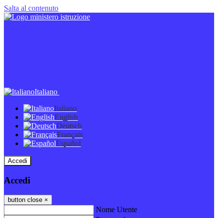
Salta al contenuto
Italiano
Italiano
English
Deutsch
Français
Español
Accedi
Accedi
button close
×
Nome Utente