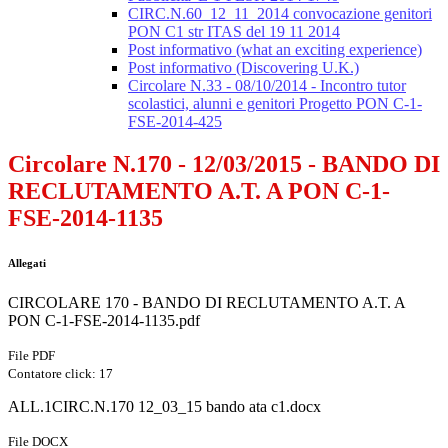
CIRC.N.60_12_11_2014 convocazione genitori
PON C1 str ITAS del 19 11 2014
Post informativo (what an exciting experience)
Post informativo (Discovering U.K.)
Circolare N.33 - 08/10/2014 - Incontro tutor
scolastici, alunni e genitori Progetto PON C-1-
FSE-2014-425
Circolare N.170 - 12/03/2015 - BANDO DI
RECLUTAMENTO A.T. A PON C-1-
FSE-2014-1135
Allegati
CIRCOLARE 170 - BANDO DI RECLUTAMENTO A.T. A
PON C-1-FSE-2014-1135.pdf
File PDF
Contatore click: 17
ALL.1CIRC.N.170 12_03_15 bando ata c1.docx
File DOCX