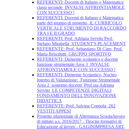
REFERENTI: Docenti di Italiano e Matematica
classi seconde_INVALSI: AFFRONTIAMOLE
CON SUCCESSO !
REFERENTI: Docenti di Italiano e Matematica
parte del gruppo di progetto_IL CURRICOLO
VERTICALE STRUMENTO DI RACCORDO
TRA I E II GRADO
REFERENTI: Prof. Adriana Servito Prof.
Stefano Mirabella_STUDENT'S PLACEMENT
REFERENTE: Prof. Sebastiano Di Caro_Prof.
Maria Briscihitti_GRUPPO SPORTIVO
REFERENTI: Dirigente scolastico e docenti
funzione strumentale Area 3_INVALSI:
AFFRONTIAMOLE CON SUCCESSO !
REFERENTI: Dirigente Scolastico, Nucleo
Interno di Valutazione:_Funzione Strumentale
Area 2_sostegno docenti_Prof.ssa Adriana
Servito_LE COMPETENZE DIGITALI
FONDAMENTO DELL'INNOVAZIONE
DIDATTICA
REFERENTE: Prof. Salvina Coppola_262
VESTITI APPESI
Progetto pluriennale di Alternanza Scuola/lavoro
di istituto a.s. 2016/2017 - Tirocini formativi di
Educazione al lavoro - GAGINIMPRESA ART,