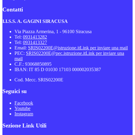
Contatti
I.I.S.S. A. GAGINI SIRACUSA
Via Piazza Armerina, 1 - 96100 Siracusa
Tel:
0931413282
Tel:
0931413327
Email:
SRIS02200E@istruzione.it
Link per inviare una mail
PEC:
SRIS02200E@pec.istruzione.it
Link per inviare una
mail
C.F.: 93068850895
IBAN: IT 85 D 01030 17103 000002035387
Cod. Mecc. SRIS02200E
Seguici su
Facebook
Youtube
Instagram
Sezione Link Utili