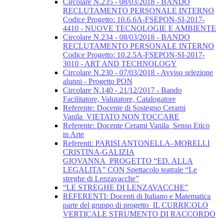
Circolare N.235 - 08/03/2018 - BANDO
RECLUTAMENTO PERSONALE INTERNO
Codice Progetto: 10.6.6A-FSEPON-SI-2017-
4410 - NUOVE TECNOLOGIE E AMBIENTE
Circolare N.234 - 08/03/2018 - BANDO
RECLUTAMENTO PERSONALE INTERNO
Codice Progetto: 10.2.5A-FSEPON-SI-2017-
3010 - ART AND TECHNOLOGY
Circolare N.230 - 07/03/2018 - Avviso selezione
alunni - Progetto PON
Circolare N.140 - 21/12/2017 - Bando
Facilitatore, Valutatore, Catalogatore
Referente: Docente di Sostegno Cerami
Vanila_VIETATO NON TOCCARE
Referente: Docente Cerami Vanila_Senso Etico
in Arte
Referenti: PARISI ANTONELLA–MORELLI
CRISTINA-GALIZIA
GIOVANNA_PROGETTO “ED. ALLA
LEGALITA” CON Spettacolo teatrale “Le
streghe di Lenzavacche”
“LE STREGHE DI LENZAVACCHE”
REFERENTI: Docenti di Italiano e Matematica
parte del gruppo di progetto_IL CURRICOLO
VERTICALE STRUMENTO DI RACCORDO