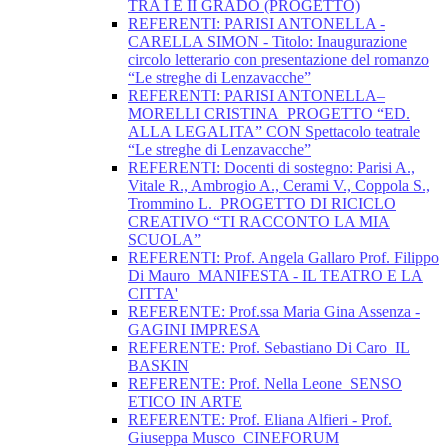
TRA I E II GRADO (PROGETTO)
REFERENTI: PARISI ANTONELLA -
CARELLA SIMON - Titolo: Inaugurazione
circolo letterario con presentazione del romanzo
“Le streghe di Lenzavacche”
REFERENTI: PARISI ANTONELLA–
MORELLI CRISTINA_PROGETTO “ED.
ALLA LEGALITA” CON Spettacolo teatrale
“Le streghe di Lenzavacche”
REFERENTI: Docenti di sostegno: Parisi A.,
Vitale R., Ambrogio A., Cerami V., Coppola S.,
Trommino L._PROGETTO DI RICICLO
CREATIVO “TI RACCONTO LA MIA
SCUOLA”
REFERENTI: Prof. Angela Gallaro Prof. Filippo
Di Mauro_MANIFESTA - IL TEATRO E LA
CITTA'
REFERENTE: Prof.ssa Maria Gina Assenza -
GAGINI IMPRESA
REFERENTE: Prof. Sebastiano Di Caro_IL
BASKIN
REFERENTE: Prof. Nella Leone_SENSO
ETICO IN ARTE
REFERENTE: Prof. Eliana Alfieri - Prof.
Giuseppa Musco_CINEFORUM