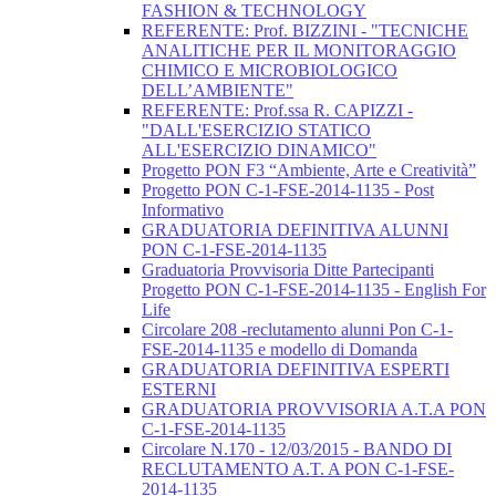
FASHION & TECHNOLOGY
REFERENTE: Prof. BIZZINI - "TECNICHE
ANALITICHE PER IL MONITORAGGIO
CHIMICO E MICROBIOLOGICO
DELL’AMBIENTE"
REFERENTE: Prof.ssa R. CAPIZZI -
"DALL'ESERCIZIO STATICO
ALL'ESERCIZIO DINAMICO"
Progetto PON F3 “Ambiente, Arte e Creatività”
Progetto PON C-1-FSE-2014-1135 - Post
Informativo
GRADUATORIA DEFINITIVA ALUNNI
PON C-1-FSE-2014-1135
Graduatoria Provvisoria Ditte Partecipanti
Progetto PON C-1-FSE-2014-1135 - English For
Life
Circolare 208 -reclutamento alunni Pon C-1-
FSE-2014-1135 e modello di Domanda
GRADUATORIA DEFINITIVA ESPERTI
ESTERNI
GRADUATORIA PROVVISORIA A.T.A PON
C-1-FSE-2014-1135
Circolare N.170 - 12/03/2015 - BANDO DI
RECLUTAMENTO A.T. A PON C-1-FSE-
2014-1135