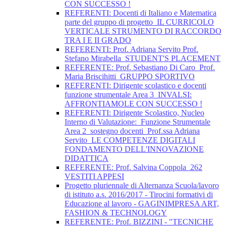
CON SUCCESSO !
REFERENTI: Docenti di Italiano e Matematica
parte del gruppo di progetto_IL CURRICOLO
VERTICALE STRUMENTO DI RACCORDO
TRA I E II GRADO
REFERENTI: Prof. Adriana Servito Prof.
Stefano Mirabella_STUDENT'S PLACEMENT
REFERENTE: Prof. Sebastiano Di Caro_Prof.
Maria Briscihitti_GRUPPO SPORTIVO
REFERENTI: Dirigente scolastico e docenti
funzione strumentale Area 3_INVALSI:
AFFRONTIAMOLE CON SUCCESSO !
REFERENTI: Dirigente Scolastico, Nucleo
Interno di Valutazione:_Funzione Strumentale
Area 2_sostegno docenti_Prof.ssa Adriana
Servito_LE COMPETENZE DIGITALI
FONDAMENTO DELL'INNOVAZIONE
DIDATTICA
REFERENTE: Prof. Salvina Coppola_262
VESTITI APPESI
Progetto pluriennale di Alternanza Scuola/lavoro
di istituto a.s. 2016/2017 - Tirocini formativi di
Educazione al lavoro - GAGINIMPRESA ART,
FASHION & TECHNOLOGY
REFERENTE: Prof. BIZZINI - "TECNICHE