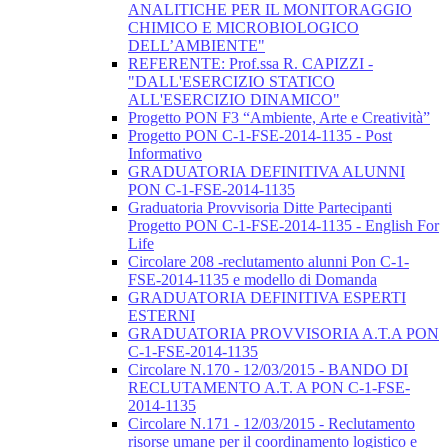
ANALITICHE PER IL MONITORAGGIO
CHIMICO E MICROBIOLOGICO
DELL’AMBIENTE"
REFERENTE: Prof.ssa R. CAPIZZI -
"DALL'ESERCIZIO STATICO
ALL'ESERCIZIO DINAMICO"
Progetto PON F3 “Ambiente, Arte e Creatività”
Progetto PON C-1-FSE-2014-1135 - Post
Informativo
GRADUATORIA DEFINITIVA ALUNNI
PON C-1-FSE-2014-1135
Graduatoria Provvisoria Ditte Partecipanti
Progetto PON C-1-FSE-2014-1135 - English For
Life
Circolare 208 -reclutamento alunni Pon C-1-
FSE-2014-1135 e modello di Domanda
GRADUATORIA DEFINITIVA ESPERTI
ESTERNI
GRADUATORIA PROVVISORIA A.T.A PON
C-1-FSE-2014-1135
Circolare N.170 - 12/03/2015 - BANDO DI
RECLUTAMENTO A.T. A PON C-1-FSE-
2014-1135
Circolare N.171 - 12/03/2015 - Reclutamento
risorse umane per il coordinamento logistico e