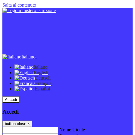
Salta al contenuto
Italiano
Italiano
English
Deutsch
Français
Español
Accedi
Accedi
button close
×
Nome Utente