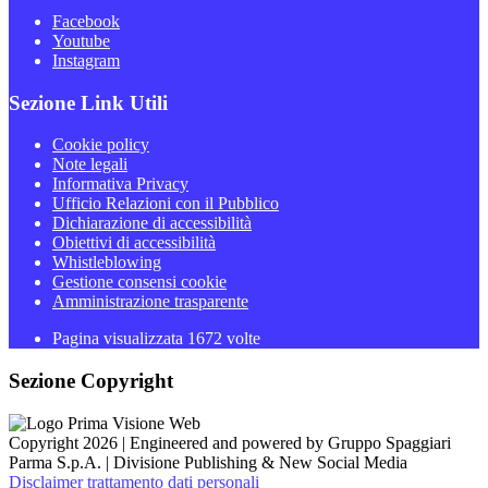
Facebook
Youtube
Instagram
Sezione Link Utili
Cookie policy
Note legali
Informativa Privacy
Ufficio Relazioni con il Pubblico
Dichiarazione di accessibilità
Obiettivi di accessibilità
Whistleblowing
Gestione consensi cookie
Amministrazione trasparente
Pagina visualizzata
1672
volte
Sezione Copyright
Copyright 2026 | Engineered and powered by Gruppo Spaggiari
Parma S.p.A. | Divisione Publishing & New Social Media
Disclaimer trattamento dati personali