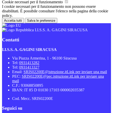
Cookie necessari per il funzionamento
I cookie necessari per il funzionamento non possono essere
disabilitati. È possibile consultare l'elenco nella pagina della cookie
policy.
Accetta tutti
Salva le preferenze
I.I.S.S. A. GAGINI SIRACUSA
Contatti
I.I.S.S. A. GAGINI SIRACUSA
Via Piazza Armerina, 1 - 96100 Siracusa
Tel:
0931413282
Tel:
0931413327
Email:
SRIS02200E@istruzione.it
Link per inviare una mail
PEC:
SRIS02200E@pec.istruzione.it
Link per inviare una
mail
C.F.: 93068850895
IBAN: IT 85 D 01030 17103 000002035387
Cod. Mecc. SRIS02200E
Seguici su