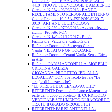
Codice Progetto: 10.6.6A-FSEPON-SI-2017-
4410 - NUOVE TECNOLOGIE E AMBIENTE
Circolare N.234 - 08/03/2018 - BANDO
RECLUTAMENTO PERSONALE INTERNO
Codice Progetto: 10.2.5A-FSEPON-SI-2017-
3010 - ART AND TECHNOLOGY
Circolare N.230 - 07/03/2018 - Avviso selezione
alunni - Progetto PON
Circolare N.140 - 21/12/2017 - Bando
Facilitatore, Valutatore, Catalogatore
Referente: Docente di Sostegno Cerami
Vanila_VIETATO NON TOCCARE
Referente: Docente Cerami Vanila_Senso Etico
in Arte
Referenti: PARISI ANTONELLA–MORELLI
CRISTINA-GALIZIA
GIOVANNA_PROGETTO “ED. ALLA
LEGALITA” CON Spettacolo teatrale “Le
streghe di Lenzavacche”
“LE STREGHE DI LENZAVACCHE”
REFERENTI: Docenti di Italiano e Matematica
parte del gruppo di progetto_IL CURRICOLO
VERTICALE STRUMENTO DI RACCORDO
TRA I E II GRADO (PROGETTO)
REFERENTI: PARISI ANTONELLA -