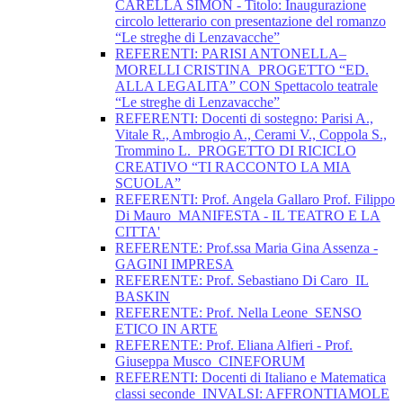
CARELLA SIMON - Titolo: Inaugurazione
circolo letterario con presentazione del romanzo
“Le streghe di Lenzavacche”
REFERENTI: PARISI ANTONELLA–
MORELLI CRISTINA_PROGETTO “ED.
ALLA LEGALITA” CON Spettacolo teatrale
“Le streghe di Lenzavacche”
REFERENTI: Docenti di sostegno: Parisi A.,
Vitale R., Ambrogio A., Cerami V., Coppola S.,
Trommino L._PROGETTO DI RICICLO
CREATIVO “TI RACCONTO LA MIA
SCUOLA”
REFERENTI: Prof. Angela Gallaro Prof. Filippo
Di Mauro_MANIFESTA - IL TEATRO E LA
CITTA'
REFERENTE: Prof.ssa Maria Gina Assenza -
GAGINI IMPRESA
REFERENTE: Prof. Sebastiano Di Caro_IL
BASKIN
REFERENTE: Prof. Nella Leone_SENSO
ETICO IN ARTE
REFERENTE: Prof. Eliana Alfieri - Prof.
Giuseppa Musco_CINEFORUM
REFERENTI: Docenti di Italiano e Matematica
classi seconde_INVALSI: AFFRONTIAMOLE