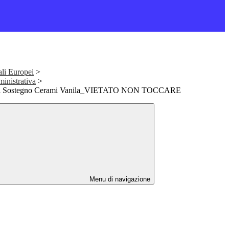
ali Europei
>
nistrativa
>
e di Sostegno Cerami Vanila_VIETATO NON TOCCARE
Menu di navigazione