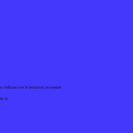
o indicato con le istruzioni necessarie.
ite la
Login Spaggiari