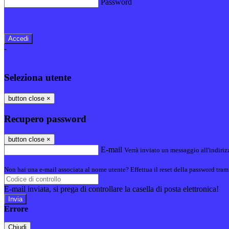
Password
Password dimenticata?
-
Entra con SPID
Entra con CIE
Seleziona utente
button close
×
Recupero password
button close
×
E-mail
Verrà inviato un messaggio all'indirizz
Non hai una e-mail associata al nome utente? Effettua il reset della password tram
E-mail inviata, si prega di controllare la casella di posta elettronica!
Errore
Chiudi