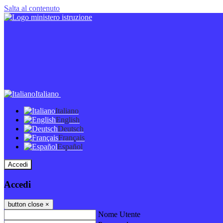
Salta al contenuto
Italiano
Italiano
English
Deutsch
Français
Español
Accedi
Accedi
button close
×
Nome Utente